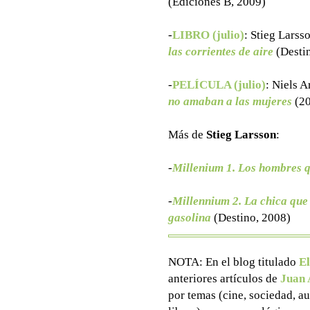
(Ediciones B, 2009)
-
LIBRO (julio)
: Stieg Larss
las corrientes de aire
(Desti
-
PELÍCULA (julio)
:
Niels A
no amaban a las mujeres
(20
Más de
Stieg Larsson
:
-
Millenium 1. Los hombres 
-
Millennium 2. La chica que 
gasolina
(Destino, 2008)
NOTA: En el blog titulado
El
anteriores artículos de
Juan 
por temas (cine, sociedad, aut