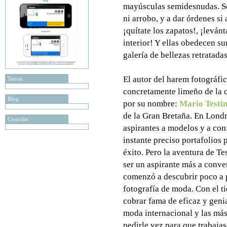
mayúsculas semidesnudas. Se 
ni arrobo, y a dar órdenes si
¡quítate los zapatos!, ¡leván
interior! Y ellas obedecen su
galería de bellezas retratadas
El autor del harem fotográfi
Temas
concretamente limeño de la 
Blog
por su nombre:
Mario Testi
de la Gran Bretaña. En Lond
Creación
aspirantes a modelos y a con
instante preciso portafolios 
éxito. Pero la aventura de Te
ser un aspirante más a conve
comenzó a descubrir poco a 
fotografía de moda. Con el 
cobrar fama de eficaz y genia
moda internacional y las más
pedirle vez para que trabajase