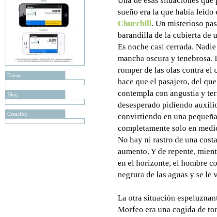
Una de esas situaciones que
sueño era la que había leído
Churchill
. Un misterioso pa
barandilla de la cubierta de 
Es noche casi cerrada. Nadie 
mancha oscura y tenebrosa. L
romper de las olas contra el 
Temas
hace que el pasajero, del qu
contempla con angustia y terr
Blog
desesperado pidiendo auxilio
Creación
convirtiendo en una pequeña
completamente solo en medio
No hay ni rastro de una costa
aumento. Y de repente, mient
en el horizonte, el hombre c
negrura de las aguas y se le 
La otra situación espeluznan
Morfeo era una cogida de tor