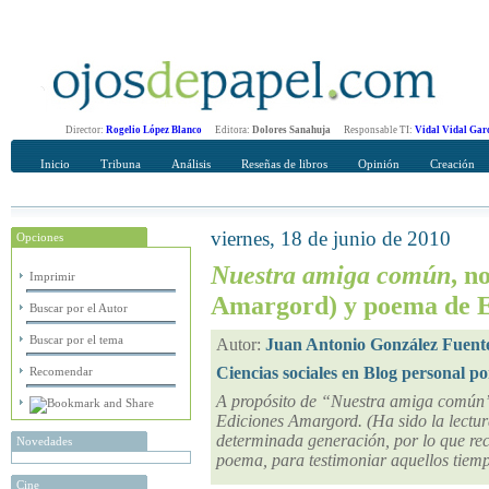
Director:
Rogelio López Blanco
Editora:
Dolores Sanahuja
Responsable TI:
Vidal Vidal Gar
Inicio
Tribuna
Análisis
Reseñas de libros
Opinión
Creación
viernes, 18 de junio de 2010
Opciones
Recomendar
Su nombre Completo
Nuestra amiga común
, n
Imprimir
Amargord) y poema de E
Buscar por el Autor
Buscar por el tema
Autor:
Juan Antonio González Fuent
Ciencias sociales en Blog personal po
Recomendar
A propósito de “Nuestra amiga común”,
Ediciones Amargord. (Ha sido la lectura
determinada generación, por lo que recu
Novedades
poema, para testimoniar aquellos tiemp
Cine