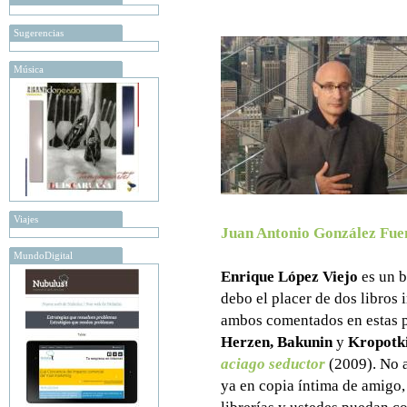
Sugerencias
Música
Viajes
Juan Antonio González Fue
MundoDigital
Enrique López Viejo
es un b
debo el placer de dos libros
ambos comentados en estas 
Herzen, Bakunin
y
Kropotk
aciago seductor
(2009). No 
ya en copia íntima de amigo, 