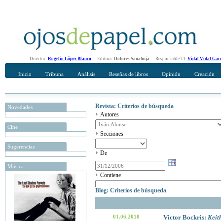
Director:
Rogelio López Blanco
Editora:
Dolores Sanahuja
Responsable TI:
Vidal Vidal Gar
Inicio
Tribuna
Análisis
Reseñas de libros
Opinión
Creación
Revista: Criterios de búsqueda
Novedades
Autores
Cine
Secciones
Sugerencias
De
Música
Contiene
Blog: Criterios de búsqueda
01.06.2010
Victor Bockris:
Keit