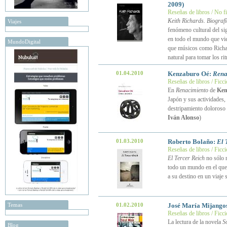
2009)
Reseñas de libros / No f
Keith Richards. Biograf
Viajes
fenómeno cultural del si
en todo el mundo que vie
MundoDigital
que músicos como Richard
natural para tomar los r
01.04.2010
Kenzaburo Oé:
Rena
Reseñas de libros / Ficc
En
Renacimiento
de
Ken
Japón y sus actividades, 
destripamiento doloroso 
Iván Alonso
)
01.03.2010
Roberto Bolaño:
El 
Reseñas de libros / Ficc
El Tercer Reich
no sólo 
todo un mundo en el que v
a su destino en un viaje
Temas
01.02.2010
José María Mijango
Reseñas de libros / Ficc
La lectura de la novela
S
Blog