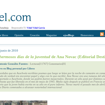
 Sanahuja
Responsable TI:
Vidal Vidal Garcia
e libros
Opinión
Creación
Magazine
ojosBlogs
Hemeroteca
r
 junio de 2010
mpleto
Direccción de correo del destinatario
hermosos días de la juventud
de Ana Novac (Editorial Dest
ntonio González Fuentes
-
Lecturas[11767] Comentarios[0]
res en Blog personal por Libros
rdaba que en Auschwitz escribían poemas que luego se leían por la noche de camastro en camas
ado de verdad era encontrar papel y algo con lo que escribir. Ana Novac era una rumana del a
eportada a Auschwitz, donde sus padres fueron masacrados. Durante un año pasó por distintos 
hasta que fue liberada en el mes de mayo de 1945. Medio siglo después se publicó en Francia 
ario que la joven había escrito en su año en el puro infierno. Novac murió el pasado mes de abril,
jo Diario comenzaba a alcanzar notoriedad internacional