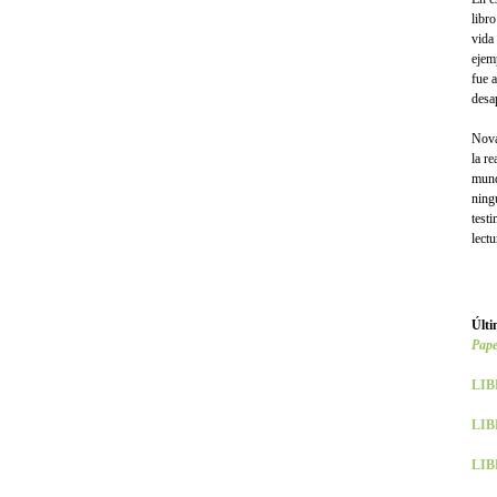
libr
vida
ejem
fue 
desa
Nova
la r
mund
ning
test
lect
Últi
Pape
LIB
LIB
LIBR