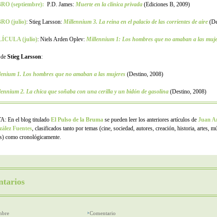
RO (septiembre):
P.D. James:
Muerte en la clínica privada
(Ediciones B, 2009)
RO (julio)
: Stieg Larsson:
Millennium 3. La reina en el palacio de las corrientes de aire
(De
ÍCULA (julio)
:
Niels Arden Oplev:
Millennium 1: Los hombres que no amaban a las muje
 de
Stieg Larsson
:
lenium 1. Los hombres que no amaban a las mujeres
(Destino, 2008)
lennium 2. La chica que soñaba con una cerilla y un bidón de gasolina
(Destino, 2008)
: En el blog titulado
El Pulso de la Bruma
se pueden leer los anteriores artículos de
Juan A
ález Fuentes
, clasificados tanto por temas (cine, sociedad, autores, creación, historia, artes, m
os) como cronológicamente.
tarios
bre
Comentario