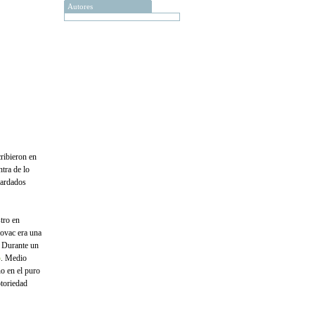
Autores
ribieron en
tra de lo
uardados
tro en
Novac era una
. Durante un
5
. Medio
ño en el puro
toriedad