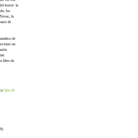
el horror: la
edo, los
 Novac, lo
rance de
ramático de
ra tener un
razón
nte
n libro de
ica
Ojos de
09)