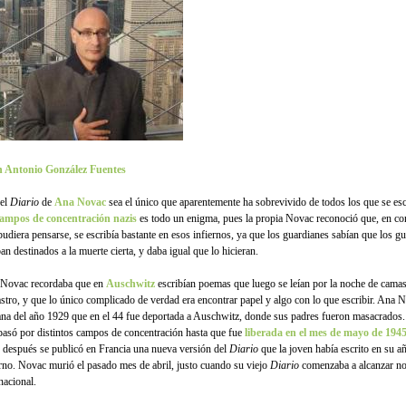
 Antonio González Fuentes
el
Diario
de
Ana Novac
sea el único que aparentemente ha sobrevivido de todos los que se esc
ampos de concentración nazis
es todo un enigma, pues la propia Novac reconoció que, en con
pudiera pensarse, se escribía bastante en esos infiernos, ya que los guardianes sabían que los g
an destinados a la muerte cierta, y daba igual que lo hicieran.
Novac recordaba que en
Auschwitz
escribían poemas que luego se leían por la noche de camas
stro, y que lo único complicado de verdad era encontrar papel y algo con lo que escribir. Ana 
na del año 1929 que en el 44 fue deportada a Auschwitz, donde sus padres fueron masacrados
pasó por distintos campos de concentración hasta que fue
liberada en el mes de mayo de 194
o después se publicó en Francia una nueva versión del
Diario
que la joven había escrito en su a
erno. Novac murió el pasado mes de abril, justo cuando su viejo
Diario
comenzaba a alcanzar no
nacional.