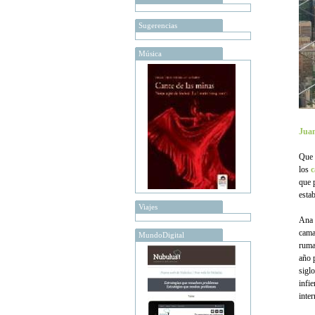
Sugerencias
Música
Juan
Que 
los
c
que 
estab
Viajes
Ana 
cama
MundoDigital
ruma
año 
sigl
infi
inter