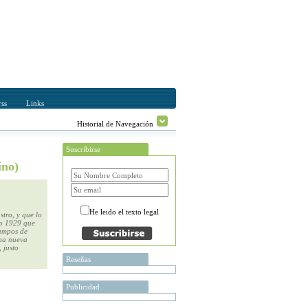
ss
Links
Historial de Navegación
Suscribirse
ino)
He leido el texto legal
tro, y que lo
ño 1929 que
campos de
una nueva
 justo
Reseñas
Publicidad