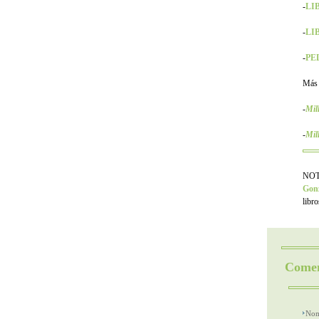
-
LIB
-
LIB
-
PEL
Más
-
Mil
-
Mil
NOTA
Gonz
libr
Comen
Nom