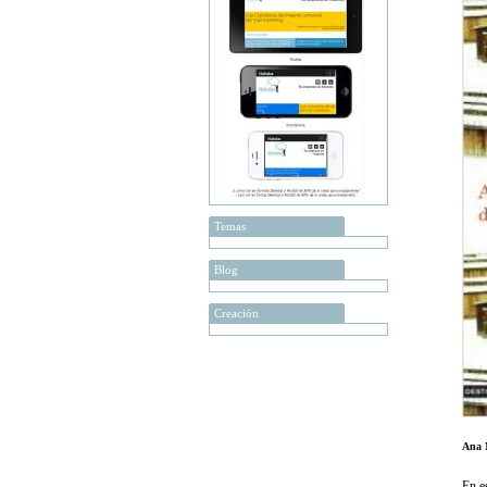
Temas
Blog
Creación
Ana 
En e