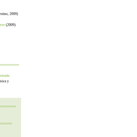
stino, 2009)
res
(2009)
ntonio
úsica y