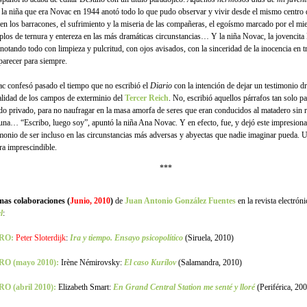
o la niña que era Novac en 1944 anotó todo lo que pudo observar y vivir desde el mismo centro d
 en los barracones, el sufrimiento y la miseria de las compañeras, el egoísmo marcado por el mi
plos de ternura y entereza en las más dramáticas circunstancias… Y la niña Novac, la jovencita
anotando todo con limpieza y pulcritud, con ojos avisados, con la sinceridad de la inocencia en t
parecer para siempre.
c confesó pasado el tiempo que no escribió el
Diario
con la intención de dejar un testimonio d
ealidad de los campos de exterminio del
Tercer Reich
. No, escribió aquellos párrafos tan solo pa
o privado, para no naufragar en la masa amorfa de seres que eran conducidos al matadero sin 
una… “Escribo, luego soy”, apuntó la niña Ana Novac. Y en efecto, fue, y dejó este impresiona
imonio de ser incluso en las circunstancias más adversas y abyectas que nadie imaginar pueda. U
ura imprescindible.
***
mas colaboraciones (
Junio,
2010
)
de
Juan Antonio González Fuentes
en la revista electrón
l
:
RO:
Peter Sloterdijk
:
Ira y tiempo. Ensayo psicopolítico
(Siruela, 2010)
RO (mayo 2010):
Irène Némirovsky:
El caso Kurílov
(Salamandra, 2010)
O (abril 2010):
Elizabeth Smart:
En Grand Central Station me senté y lloré
(Periférica, 20