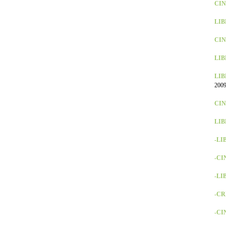
CINE
LIB
CIN
LIBR
LIB
2009
CINE
LIB
-LI
-CI
-LIB
-CR
-CIN