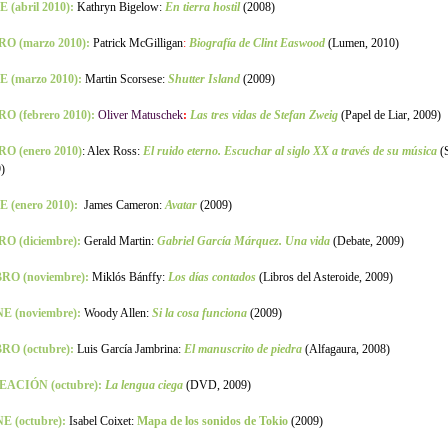
 (abril 2010):
Kathryn Bigelow:
En tierra hostil
(2008)
RO (marzo 2010):
Patrick McGilligan
:
Biografía de Clint Easwood
(Lumen, 2010)
E (marzo 2010):
Martin Scorsese:
Shutter Island
(2009)
O (febrero 2010):
Oliver Matuschek
:
Las tres vidas de Stefan Zweig
(Papel de Liar, 2009)
RO (enero 2010)
: Alex Ross:
El ruido eterno. Escuchar al siglo XX a través de su música
(
)
 (enero 2010):
James Cameron:
Avatar
(2009)
RO (diciembre):
Gerald Martin:
Gabriel García Márquez. Una vida
(Debate, 2009)
BRO (noviembre):
Miklós Bánffy:
Los días contados
(Libros del Asteroide, 2009)
NE (noviembre):
Woody Allen:
Si la cosa funciona
(2009)
RO (octubre):
Luis García Jambrina:
El manuscrito de piedra
(Alfagaura, 2008)
EACIÓN (octubre):
La lengua ciega
(DVD, 2009)
E (octubre):
Isabel Coixet:
Mapa de los sonidos de Tokio
(2009)