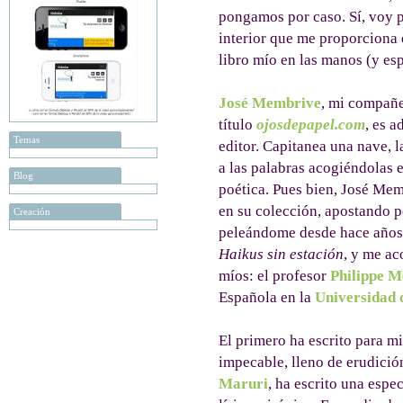
pongamos por caso. Sí, voy p
interior que me proporciona 
libro mío en las manos (y esp
José Membrive
, mi compañe
título
ojosdepapel.com
, es 
Temas
editor. Capitanea una nave, 
a las palabras acogiéndolas 
Blog
poética. Pues bien, José Me
en su colección, apostando p
Creación
peleándome desde hace años. 
Haikus sin estación
, y me a
míos: el profesor
Philippe M
Española en la
Universidad 
El primero ha escrito para m
impecable, lleno de erudició
Maruri
, ha escrito una espe