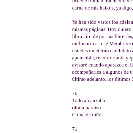
lírico e irónico. En medio de
carne de mis haikus, ya digo
Ya han sido varios los adela
mismas páginas. Hoy quiero po
libro circule por las librer
millonario a José Membrive (
ustedes un eterno candidato 
apetecible, reconfortante y q
avisaré cuando aparezca el l
acompañarles a algunos de us
último adelanto, los últimos 5
70
Todo alcanzaba
olor a paraíso.
Clima de niños
71