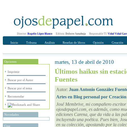
Director:
Rogelio López Blanco
Editora:
Dolores Sanahuja
Responsable TI:
Vidal Vidal Gar
Inicio
Tribuna
Análisis
Reseñas de libros
Opinión
Creación
martes, 13 de abril de 2010
Opciones
Recomendar
Su nombre Completo
Últimos haikus sin estac
Imprimir
Fuentes
Buscar por el Autor
Buscar por el tema
Autor:
Juan Antonio González Fuent
Artes en Blog personal por Creación
Recomendar
José Membrive, mi compañero escritor e
ojosdepapel.com, es además, como much
ediciones Carena, que da vida a las pa
Novedades
incluyendo una poética. Pues bien, Jo
en su colección, apostando por la cole
Cine