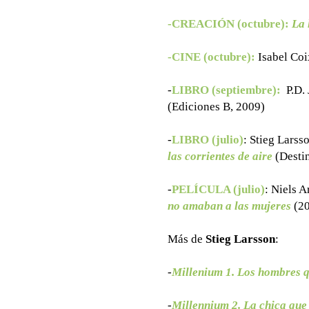
-CREACIÓN (octubre):
La 
-CINE (octubre):
Isabel Coi
-
LIBRO (septiembre):
P.D.
(Ediciones B, 2009)
-
LIBRO (julio)
: Stieg Larss
las corrientes de aire
(Desti
-
PELÍCULA (julio)
:
Niels A
no amaban a las mujeres
(20
Más de
Stieg Larsson
:
-
Millenium 1. Los hombres 
-
Millennium 2. La chica que 