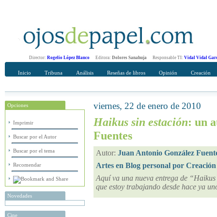
Director:
Rogelio López Blanco
Editora:
Dolores Sanahuja
Responsable TI:
Vidal Vidal Gar
Inicio
Tribuna
Análisis
Reseñas de libros
Opinión
Creación
viernes, 22 de enero de 2010
Opciones
Recomendar
Su nombre Completo
Haikus sin estación
: un 
Imprimir
Fuentes
Buscar por el Autor
Buscar por el tema
Autor:
Juan Antonio González Fuent
Artes en Blog personal por Creación
Recomendar
Aquí va una nueva entrega de “Haikus s
que estoy trabajando desde hace ya un
Novedades
Cine