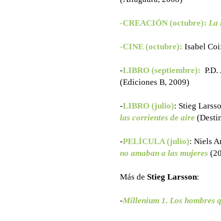
-CREACIÓN (octubre):
La 
-CINE (octubre):
Isabel Coi
-
LIBRO (septiembre):
P.D.
(Ediciones B, 2009)
-
LIBRO (julio)
: Stieg Larss
las corrientes de aire
(Desti
-
PELÍCULA (julio)
:
Niels A
no amaban a las mujeres
(20
Más de
Stieg Larsson
:
-
Millenium 1. Los hombres 