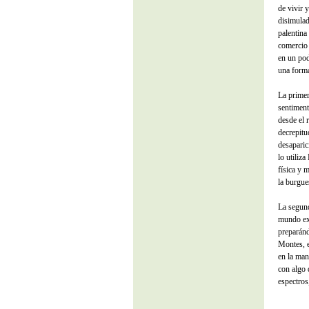
de vivir 
disimulad
palentina
comercio 
en un pod
una forma
La primer
sentiment
desde el 
decrepitu
desaparic
lo utiliz
física y 
la burgue
La segund
mundo ext
preparánd
Montes, e
en la man
con algo 
espectros