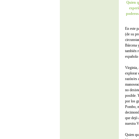
Quien qu
experi
poderosa
En este p
(de su pr
circunsta
Bárcena y
también r
española 
Virginia, 
explorar 
razón/es 
manoseada
no desist
posible. 
por los g
Pombo, n
decimonón
que dejó 
nuestra V
Quien qui