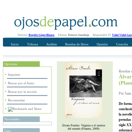
Director:
Rogelio López Blanco
Editora:
Dolores Sanahuja
Responsable TI:
Vidal Vidal Gar
Inicio
Tribuna
Análisis
Reseñas de libros
Opinión
Creación
Opciones
Recomendar
Su nombre Completo
Reseñas d
Imprimir
Álva
(Plan
Buscar por el Autor
Buscar por la sección
Por Juan 
Recomendar
De forma
conclusi
la novel
Novedades
prendas 
siglo XX
Álvaro Pombo: Virginia o el interior
del mundo (Planeta, 2009)
referenci
Cine