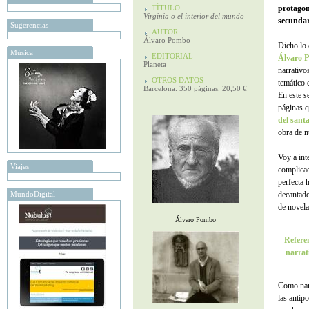
TÍTULO
protagoni
Virginia o el interior del mundo
secundar
Sugerencias
AUTOR
Álvaro Pombo
Dicho lo 
Música
EDITORIAL
Álvaro 
Planeta
narrativo
OTROS DATOS
temático 
Barcelona. 350 páginas. 20,50 €
En este s
páginas q
del sant
obra de n
Voy a int
Viajes
complica
perfecta 
MundoDigital
decantado
de novela
Álvaro Pombo
Referen
narrat
Como nar
las antíp