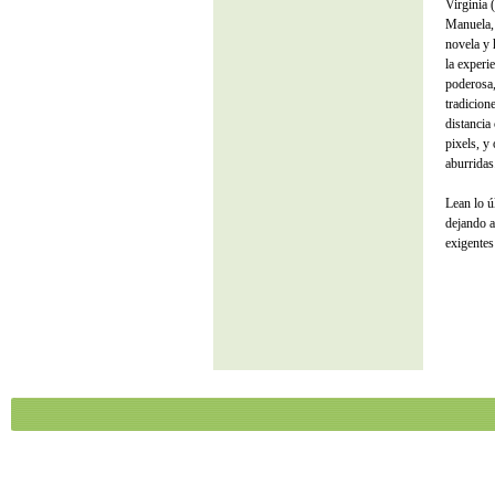
Virginia 
Manuela, 
novela y 
la experie
poderosa,
tradicion
distancia
pixels, y
aburridas
Lean lo ú
dejando a
exigentes