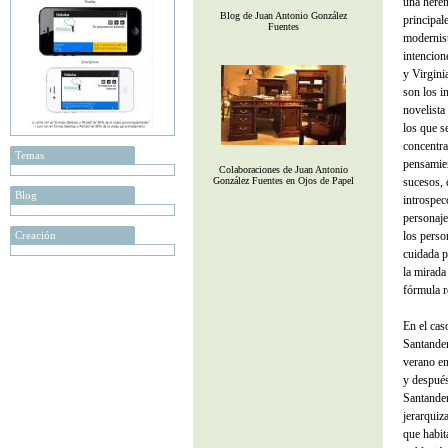
una heren
Blog de Juan Antonio González
principal
Fuentes
modernist
intencion
y Virgini
son los i
novelista
los que s
concentra
Temas
pensamien
Colaboraciones de Juan Antonio
González Fuentes en Ojos de Papel
sucesos, 
Blog
introspec
personaje
Creación
los perso
cuidada p
la mirada
fórmula r
En el cas
Santander
verano en
y después
Santander
jerarquiz
que habit