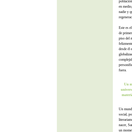
población
en medio,
nadie y q
regenerac
Este es e
de primer
piso del 
felizment
desde él 
globaliza
complejid
personifi
fuera.
Un m
univers
materia
Un mundo
social, p
literariam
nacer, Sa
un momen