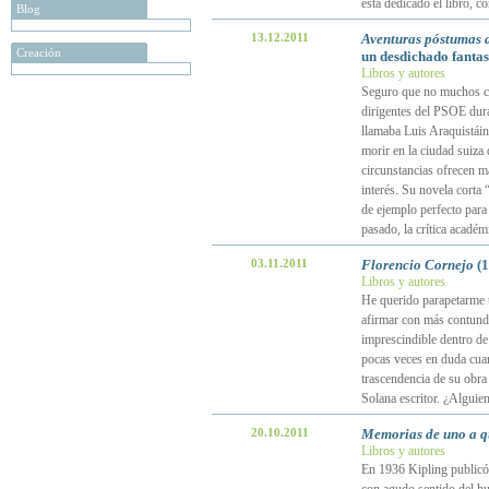
está dedicado el libro, c
Blog
13.12.2011
Aventuras póstumas 
Creación
un desdichado fanta
Libros y autores
Seguro que no muchos cá
dirigentes del PSOE dura
llamaba Luis Araquistái
morir en la ciudad suiza
circunstancias ofrecen ma
interés. Su novela corta
de ejemplo perfecto para 
pasado, la crítica académ
03.11.2011
Florencio Cornejo
(1
Libros y autores
He querido parapetarme tr
afirmar con más contund
imprescindible dentro de 
pocas veces en duda cuan
trascendencia de su obra 
Solana escritor. ¿Alguie
20.10.2011
Memorias de uno a q
Libros y autores
En 1936 Kipling publicó