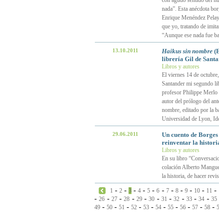
con agudo sentido del h
nada”. Esta anécdota bo
Enrique Menéndez Pelayo
que yo, tratando de imita
“Aunque ese nada fue ba
13.10.2011
Haikus sin nombre
(E
librería Gil de Sant
Libros y autores
El viernes 14 de octubre, 
Santander mi segundo lib
profesor Philippe Merlo 
autor del prólogo del ant
nombre, editado por la b
Universidad de Lyon, Ido
29.06.2011
Un cuento de Borges 
reinventar la histori
Libros y autores
En su libro “Conversaci
colación Alberto Manguel
la historia, de hacer rev
-
-
-
-
-
-
-
-
-
-
-
1
2
3
4
5
6
7
8
9
10
11
-
-
-
-
-
-
-
-
-
-
26
27
28
29
30
31
32
33
34
35
-
-
-
-
-
-
-
-
-
-
49
50
51
52
53
54
55
56
57
58