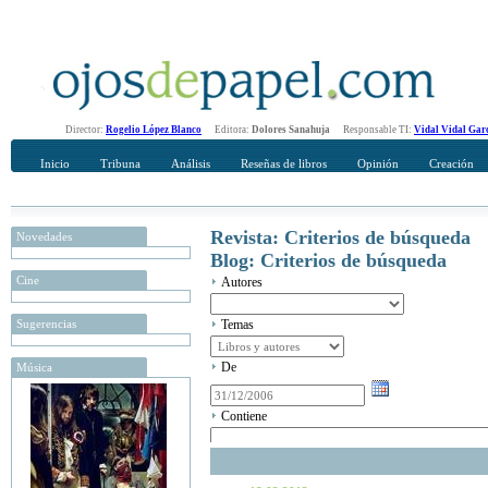
Director:
Rogelio López Blanco
Editora:
Dolores Sanahuja
Responsable TI:
Vidal Vidal Gar
Inicio
Tribuna
Análisis
Reseñas de libros
Opinión
Creación
Revista: Criterios de búsqueda
Novedades
Blog: Criterios de búsqueda
Cine
Autores
Sugerencias
Temas
De
Música
Contiene