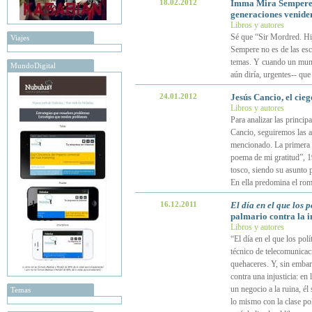
18.02.2012
Imma Mira Sempere
generaciones venide
Libros y autores
Sé que “Sir Mordred. Hi
Viajes
Sempere no es de las esc
temas. Y cuando un mundo
MundoDigital
aún diría, urgentes-- que
24.01.2012
Jesús Cancio, el cie
Libros y autores
Para analizar las principa
Cancio, seguiremos las a
mencionado. La primera e
poema de mi gratitud”, 1
tosco, siendo su asunto p
En ella predomina el rom
16.12.2011
El día en el que los 
palmario contra la in
Libros y autores
“El día en el que los pol
técnico de telecomunicaci
quehaceres. Y, sin embar
contra una injusticia: en
un negocio a la ruina, é
Temas
lo mismo con la clase po