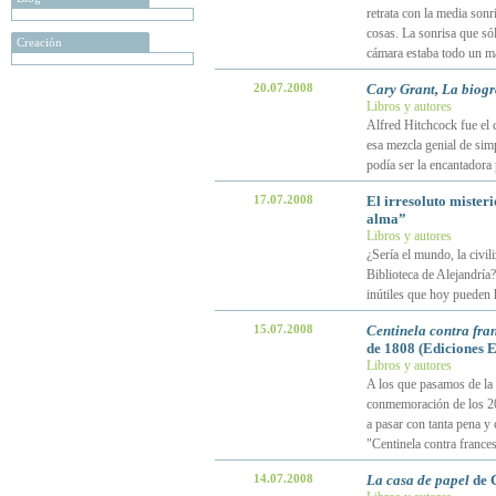
retrata con la media sonr
cosas. La sonrisa que sól
Creación
cámara estaba todo un m
20.07.2008
Cary Grant, La biogr
Libros y autores
Alfred Hitchcock fue el 
esa mezcla genial de sim
podía ser la encantadora
17.07.2008
El irresoluto misteri
alma”
Libros y autores
¿Sería el mundo, la civil
Biblioteca de Alejandría
inútiles que hoy pueden 
15.07.2008
Centinela contra fra
de 1808 (Ediciones 
Libros y autores
A los que pasamos de la 
conmemoración de los 200
a pasar con tanta pena y
"Centinela contra france
14.07.2008
La casa de papel
de 