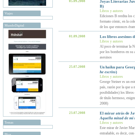
05.09.2008
Joyas Literarias Juv
B)
Libros y autores
Viajes
Ediciones B reedita los c
formato cómic, en la cole
MundoDigital
de los que entonces éra
01.09.2008
Los libros asesinos 
Libros y autores
Al poco de terminar la N
por los bomberos en su a
asesinos
25.07.2008
Un haiku para Georg
he escrito
)
Libros y autores
George Steiner es un est
país, razón por la que a
posibilidades) los libros 
de título hermoso, enigm
2008)
23.07.2008
El mirar atrás de Ja
Aquella mitad de mi
Temas
Libros y autores
Este mirar de Javier María
entrañable, es decir, con
Blog