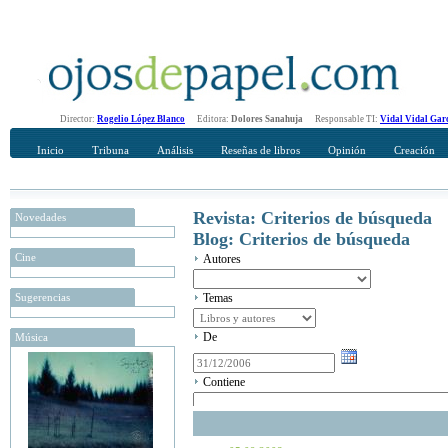
Director:
Rogelio López Blanco
Editora:
Dolores Sanahuja
Responsable TI:
Vidal Vidal Gar
Inicio
Tribuna
Análisis
Reseñas de libros
Opinión
Creación
Revista: Criterios de búsqueda
Novedades
Blog: Criterios de búsqueda
Cine
Autores
Sugerencias
Temas
De
Música
Contiene