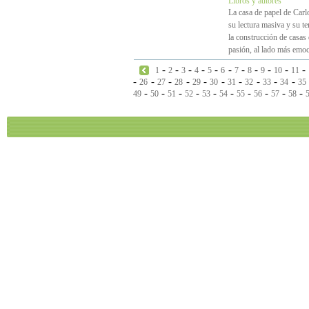
Libros y autores
La casa de papel de Carl
su lectura masiva y su t
la construcción de casas 
pasión, al lado más emoc
-
-
-
-
-
-
-
-
-
-
-
1
2
3
4
5
6
7
8
9
10
11
-
-
-
-
-
-
-
-
-
-
26
27
28
29
30
31
32
33
34
35
-
-
-
-
-
-
-
-
-
-
49
50
51
52
53
54
55
56
57
58