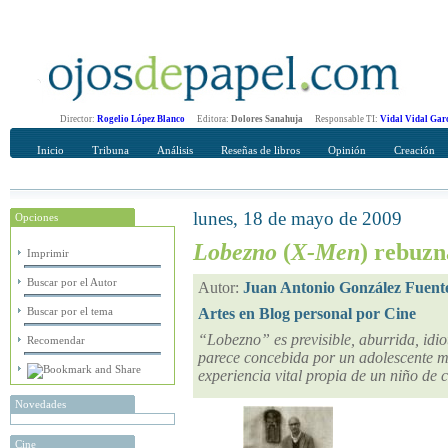
Director:
Rogelio López Blanco
Editora:
Dolores Sanahuja
Responsable TI:
Vidal Vidal Gar
Inicio
Tribuna
Análisis
Reseñas de libros
Opinión
Creación
lunes, 18 de mayo de 2009
Opciones
Recomendar
Su nombre Completo
Lobezno
(
X-Men
) rebuzn
Imprimir
Buscar por el Autor
Autor:
Juan Antonio González Fuent
Buscar por el tema
Artes en Blog personal por Cine
“Lobezno” es previsible, aburrida, idio
Recomendar
parece concebida por un adolescente 
experiencia vital propia de un niño de 
Novedades
Cine