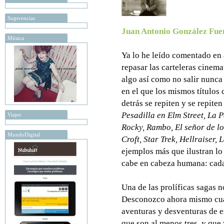
Sugerencias
Juan Antonio González Fue
Música
Ya lo he leído comentado en a
repasar las carteleras cinem
algo así como no salir nunca 
en el que los mismos títulos
detrás se repiten y se repite
Pesadilla en Elm Street, La 
Viajes
Rocky, Rambo, El señor de los
MundoDigital
Croft, Star Trek, Hellraiser, 
ejemplos más que ilustran lo 
cabe en cabeza humana: cada 
Una de las prolíficas sagas 
Desconozco ahora mismo cuán
aventuras y desventuras de e
que son al menos tres, y que