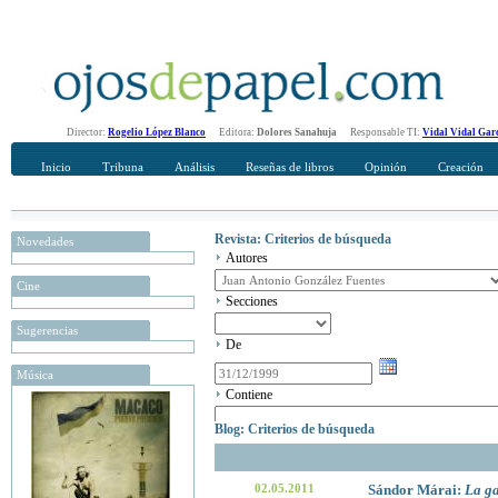
Director:
Rogelio López Blanco
Editora:
Dolores Sanahuja
Responsable TI:
Vidal Vidal Gar
Inicio
Tribuna
Análisis
Reseñas de libros
Opinión
Creación
Revista: Criterios de búsqueda
Novedades
Autores
Cine
Secciones
Sugerencias
De
Música
Contiene
Blog: Criterios de búsqueda
02.05.2011
Sándor Márai:
La ga