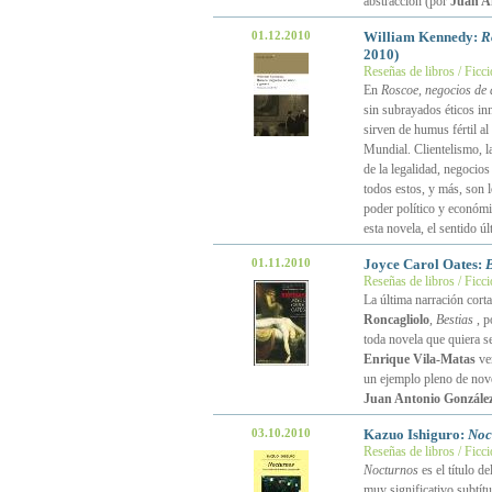
abstracción (por
Juan A
01.12.2010
William Kennedy:
R
2010)
Reseñas de libros / Ficc
En
Roscoe, negocios de
sin subrayados éticos inn
sirven de humus fértil a
Mundial. Clientelismo, la
de la legalidad, negocio
todos estos, y más, son l
poder político y económi
esta novela, el sentido úl
01.11.2010
Joyce Carol Oates:
B
Reseñas de libros / Ficc
La última narración cort
Roncagliolo
,
Bestias
, p
toda novela que quiera se
Enrique Vila-Matas
ver
un ejemplo pleno de nov
Juan Antonio González
03.10.2010
Kazuo Ishiguro:
Noc
Reseñas de libros / Ficc
Nocturnos
es el título d
muy significativo subtít