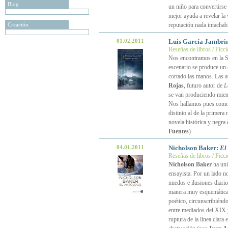
Blog
un niño para convertirse
mejor ayuda a revelar la
Creación
reputación nada intachab
01.02.2011
Luis García Jambri
Reseñas de libros / Ficc
Nos encontramos en la Sa
escenario se produce un c
cortado las manos. Las a
Rojas
, futuro autor de
L
se van produciendo mientr
Nos hallamos pues como 
distinto al de la primera
novela histórica y negra
Fuentes
)
04.01.2011
Nicholson Baker:
El
Reseñas de libros / Ficc
Nicholson Baker
ha un
ensayista. Por un lado no
miedos e ilusiones diari
manera muy esquemática y
poético, circunscribiéndo
entre mediados del XIX y 
ruptura de la línea clara