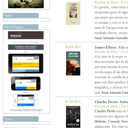
Reseñas de libros / Ficc
La gaviota
, como otras 
inesperado (pero de algu
Viajes
una mujer que inician un
se retratan y, esto es l
MundoDigital
tanto de Europa como de 
resultado directo, excepc
Juan Antonio González
04.04.2011
James Ellroy:
A la c
Reseñas de libros / No f
A la caza de la mujer
es 
desconcertante que he leí
artesanía literaria de pri
novela negra de las últi
vocación de cuchilla de af
pues este libro produce h
telegráfica, y al lector 
(por
Juan Antonio Gon
01.03.2011
Charles Portis:
Valor
Reseñas de libros / Ficc
Charles Portis
trata en
ocasiones por algunos de
Temas
Dickens, Conrad, Stev
adolescente. Ese viaje en