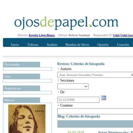
Director:
Rogelio López Blanco
Editora:
Dolores Sanahuja
Responsable TI:
Vidal Vidal Gar
Inicio
Tribuna
Análisis
Reseñas de libros
Opinión
Creación
Revista: Criterios de búsqueda
Novedades
Autores
Cine
Secciones
Sugerencias
De
Música
Contiene
Blog: Criterios de búsqueda
01.05.2010
Irène Némirovsky:
E