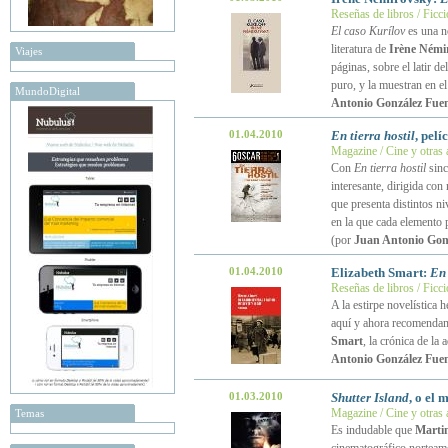
Reseñas de libros / Ficc
El caso Kurílov
es una no
literatura de
Irène Némi
Viajes
páginas, sobre el latir d
puro, y la muestran en e
MundoDigital
Antonio González Fuen
01.04.2010
En tierra hostil
, pel
Magazine / Cine y otras 
Con
En tierra hostil
sinc
interesante, dirigida co
que presenta distintos niv
en la que cada elemento 
(por
Juan Antonio Gon
01.04.2010
Elizabeth Smart:
En 
Reseñas de libros / Ficc
A la estirpe novelística 
aquí y ahora recomenda
Smart
, la crónica de la
Antonio González Fuen
01.03.2010
Shutter Island
, o el
Magazine / Cine y otras 
Temas
Es indudable que
Martin