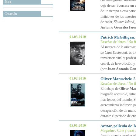
cinematográfico norteame
Blog
deja de ser Scorsese un e
de un tiempo a esta parte
Creación
imitativos de los maestr
de rodar.
Shutter Island
,
Antonio González Fuen
01.03.2010
Patrick McGilligan:
Reseñas de libros / No f
Al margen de la orienta
de Clint Eastwood
, es i
trayectoria vital y profe
con él, de la evolución 
(por
Juan Antonio Gon
01.02.2010
Oliver Matuschek:
L
Reseñas de libros / No f
El trabajo de
Oliver Ma
biografía accesible, entr
más leídos del mundo,
S
acercamiento indirecto p
desaparición de un mundo
durante el periodo de en
05.01.2010
Avatar
, película de
Magazine / Cine y otras 
Avatar
viene a resultar e