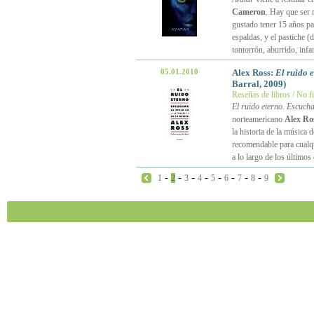
Cameron
. Hay que ser 
gustado tener 15 años p
espaldas, y el pastiche (
tontorrón, aburrido, infan
05.01.2010
Alex Ross:
El ruido e
Barral, 2009)
Reseñas de libros / No f
El ruido eterno. Escucha
norteamericano
Alex Ro
la historia de la música 
recomendable para cualqui
a lo largo de los últimos
-
-
-
-
-
-
-
-
1
2
3
4
5
6
7
8
9