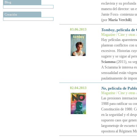
Blog
esclavista y su profunda
manera del director: un 
Jamie Foxx- comienza un 
Creación
(por
María Verchili
)
03.06.2013
Tomboy
, película d
Magazine / Cine y otras 
Hay películas aparentemen
plantean conflictos con 
excesivos. Historias cuy
sugiere y se sigue al pe
Sciamma
(2011), su segu
A Sciamma le interesa es
sensualidad están vírgen
paulatinamente de impon
02.04.2013
No
, película de Pabl
Magazine / Cine y otras 
Las presiones internacio
1988 para ratificar su co
Constitución de 1980. Co
en la seguridad y el des
supuesto caos que genera
largometraje de escueto t
opositora al Régimen Mil