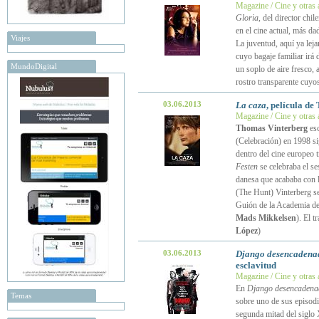
Magazine / Cine y otras 
Gloria
, del director chi
en el cine actual, más d
Viajes
La juventud, aquí ya lej
cuyo bagaje familiar irá
MundoDigital
un soplo de aire fresco, 
rostro transparente cuyos
03.06.2013
La caza
, película d
Magazine / Cine y otras 
Thomas Vinterberg
esc
(Celebración) en 1998 si
dentro del cine europeo 
Festen
se celebraba el se
danesa que acababa con l
(The Hunt) Vinterberg se
Guión de la Academia de
Mads Mikkelsen
). El 
López
)
03.06.2013
Django desencadena
esclavitud
Magazine / Cine y otras 
En
Django desencadena
Temas
sobre uno de sus episodi
segunda mitad del siglo 