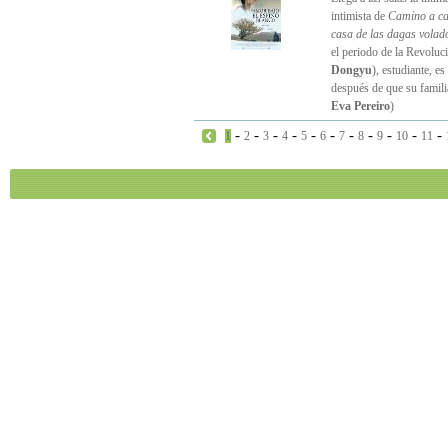
intimista de
Camino a c
casa de las dagas volad
el periodo de la Revoluc
Dongyu
), estudiante, e
después de que su familia
Eva Pereiro
)
-
-
-
-
-
-
-
-
-
-
-
1
2
3
4
5
6
7
8
9
10
11