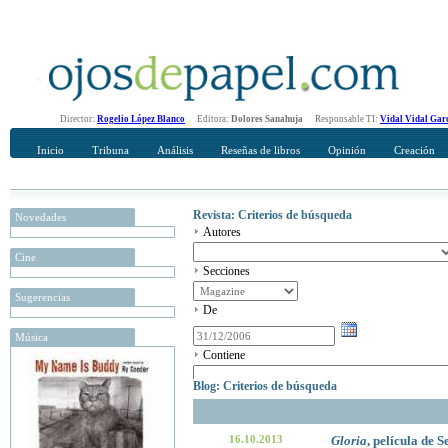
Director:
Rogelio López Blanco
Editora:
Dolores Sanahuja
Responsable TI:
Vidal Vidal Gar
Inicio
Tribuna
Análisis
Reseñas de libros
Opinión
Creación
Revista: Criterios de búsqueda
Novedades
Autores
Cine
Secciones
Sugerencias
De
Música
Contiene
Blog: Criterios de búsqueda
16.10.2013
Gloria
, película de S