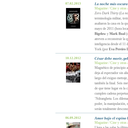
07.02.2013
La noche más oscura
Magazine / Cine y otras 
Zero Dark Thirty
(
La no
terminología militar, tr
asaltaron la casa en la q
mayo de 2011 (hora local
Bigelow
y
Mark Boal
(d
atreven a reconstruir la 
inteligencia desde el 11
York (por
Eva Pereiro 
10.12.2012
César debe morir
, p
Magazine / Cine y otras 
Magnético de principio a
deja al espectador sin al
largo del exiguo metraje,
también la final. Seis me
de que tiene lugar en la 
cumplen cadena perpetua 
’Ndrangheta. Los dilemas 
poder, la manipulación, e
serán totalmente descon
06.09.2012
Amor bajo el espino 
Magazine / Cine y otras 
Llega a las salas la últim