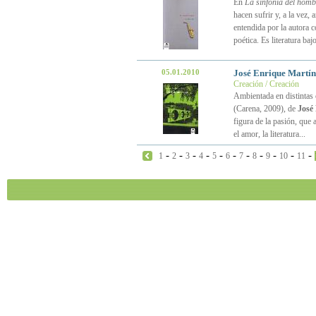
En
La sinfonía del homb
hacen sufrir y, a la vez,
entendida por la autora 
poética. Es literatura baj
05.01.2010
José Enrique Martí
Creación / Creación
Ambientada en distintas 
(Carena, 2009), de
José
figura de la pasión, que 
el amor, la literatura...
-
-
-
-
-
-
-
-
-
-
-
1
2
3
4
5
6
7
8
9
10
11