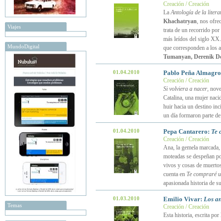
Creación / Creación
La
Antología de la liter
Khachatryan
, nos ofre
Viajes
trata de un recorrido po
más leídos del siglo XX. 
MundoDigital
que corresponden a los a
Tumanyan, Derenik D
01.04.2010
Pablo Peña Almagr
Creación / Creación
Si volviera a nacer
, nov
Catalina, una mujer nacid
huir hacia un destino inc
un día formaron parte de 
01.04.2010
Pepa Cantarero:
Te 
Creación / Creación
Ana, la gemela marcada, 
moteadas se despeñan por
vivos y cosas de muertos.
cuenta en
Te compraré 
apasionada historia de s
01.03.2010
Emilio Vivar:
Los a
Temas
Creación / Creación
Esta historia, escrita por