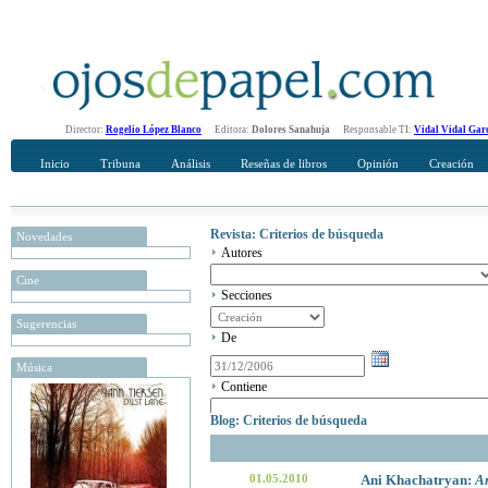
Director:
Rogelio López Blanco
Editora:
Dolores Sanahuja
Responsable TI:
Vidal Vidal Gar
Inicio
Tribuna
Análisis
Reseñas de libros
Opinión
Creación
Revista: Criterios de búsqueda
Novedades
Autores
Cine
Secciones
Sugerencias
De
Música
Contiene
Blog: Criterios de búsqueda
01.05.2010
Ani Khachatryan:
An