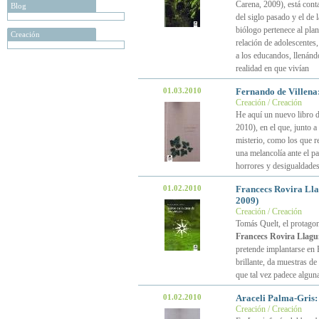
Carena, 2009), está conta
Blog
del siglo pasado y el de
biólogo pertenece al plan
Creación
relación de adolescentes
a los educandos, llenánd
realidad en que vivían
01.03.2010
Fernando de Villena
Creación / Creación
He aquí un nuevo libro 
2010), en el que, junto 
misterio, como los que re
una melancolía ante el pa
horrores y desigualdade
01.02.2010
Francecs Rovira Ll
2009)
Creación / Creación
Tomás Quelt, el protago
Francecs Rovira Llag
pretende implantarse en 
brillante, da muestras de
que tal vez padece alguna
01.02.2010
Araceli Palma-Gris
Creación / Creación