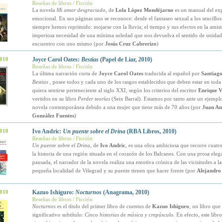
Reseñas de libros / Ficción
La novela
Mi amor desgraciado
, de
Lola López Mondéjarno
es un manual del ex
emocional. En sus páginas uno se reconoce: desde el fantaseo sexual a los sencillo
siempre hemos reprimido: mojarse con la lluvia; el tiempo y sus efectos en la amist
imperiosa necesidad de una mínima soledad que nos devuelva el sentido de unidad
encuentro con uno mismo (por
Jesús Cruz Cabrerizo
)
2010
Joyce Carol Oates:
Bestias
(Papel de Liar, 2010)
Reseñas de libros / Ficción
La última narración corta de
Joyce Carol Oates
traducida al español por
Santiago
Bestias
, posee todos y cada uno de los rasgos establecidos que deben estar en tod
quiera sentirse perteneciente al siglo XXI, según los criterios del escritor
Enrique V
vertidos en su libro
Perder teorías
(Seix Barral). Estamos por tanto ante un ejempl
novela contemporánea debido a una mujer que tiene más de 70 años (por
Juan An
González Fuentes
)
2010
Ivo Andric:
Un puente sobre el Drina
(RBA Libros, 2010)
Reseñas de libros / Ficción
Un puente sobre el Drina
, de
Ivo Andric
, es una obra ambiciosa que recorre cuatro
la historia de una región situada en el corazón de los Balcanes. Con una prosa eleg
pausada, el narrador de la novela realiza una emotiva crónica de las vicisitudes a la
pequeña localidad de Višegrad y su puente tienen que hacer frente (por
Alejandro 
2010
Kazuo Ishiguro:
Nocturnos
(Anagrama, 2010)
Reseñas de libros / Ficción
Nocturnos
es el título del primer libro de cuentos de
Kazuo Ishiguro
, un libro que
significativo subtítulo:
Cinco historias de música y crepúsculo
. En efecto, este libr