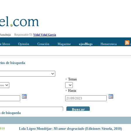
 Sanahuja
Responsable TI:
Vidal Vidal Garcia
e libros
Opinión
Creación
Magazine
ojosBlogs
Hemeroteca
r
erios de búsqueda
Temas
Hasta
os de búsqueda
2010
Lola López Mondéjar:
Mi amor desgraciado
(Ediciones Siruela, 2010)