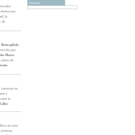
Autores
plorador
s deseos que
ad; la
, de
 Roncagliolo
,
a novela que
ila-Matas
o pleno de
tonio
 centurias en
ante y
s que la
Lillo
)
 lleva un muy
o presenta