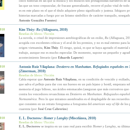
cinco historias en las que la música y los músicos son protagonistas narrativos de la
las que un tono crepuscular, de fracaso generalizado, recorre el pulso vital de todo
es en este plano en el que el título adquiere pleno significado y justeza. Ishiguro p
historias marcadas a fuego por un lirismo simbólico de carácter tranquilo, sosegado
Antonio González Fuentes
)
2010
Kim Thúy:
Ru
(Alfaguara, 2010)
Reseñas de libros / Ficción
La novela, o crisol de impresiones autobiográficas de un exilio,
Ru
(Alfaguara, 201
acogida con excelentes críticas y el aval de los premios, y no es mal estreno para la
origen vietnamita,
Kim Thúy
. El riesgo, quizá, es que se haya agotado el material 
trabajo, aunque eso es mucho especular. De momento, supone un pequeño y agrad
acontecimiento literario (por
Eduardo Laporte
)
2010
Antonio Ruiz Vilaplana:
Destierro en Manhattan. Refugiados españoles en
(Zimerman, 2010)
Reseñas de libros / Ficción
Cabía esperar que
Antonio Ruiz Vilaplana
, en su condición de vencido y exiliad
que salva el pellejo para dar con sus huesos en un país lejano y hostil, empezara so
memoria el jugo bilioso, sus ácidos estomacales (aseguran que más corrosivos que e
contra los vencedores revanchistas en
Destierro en Manhattan. Refugiados español
Norteamérica
. Pero lo que miramos asombrados es el desplegable de sus recuerdos
que consisten en un retrato fotograma a fotograma del
american way of life
de los 
cuarenta (por
José Cruz Cabrerizo
)
2010
E. L. Doctorow:
Homer y Langley
(Miscelánea, 2010)
Reseñas de libros / Ficción
E. L. Doctorow
se inspira en un caso real para escribir
Homer y Langley
, su últim