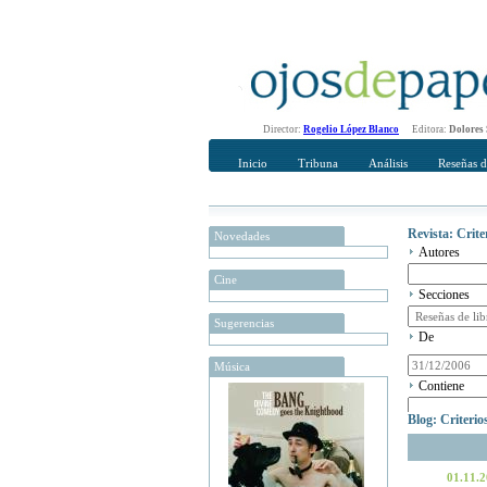
Director:
Rogelio López Blanco
Editora:
Dolores
Inicio
Tribuna
Análisis
Reseñas d
Revista: Crit
Novedades
Autores
Cine
Secciones
Sugerencias
De
Música
Contiene
Blog: Criteri
01.11.