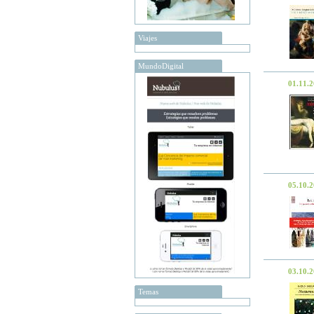
Viajes
MundoDigital
01.11.
05.10.
03.10.
Temas