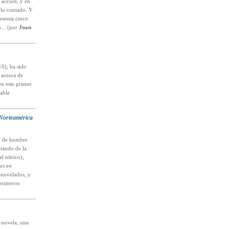
 acción, y en
 lo contado. Y
resenta cinco
... (por
Juan
0), ha sido
 autora de
en este primer
able
 Norteamérica
o, de hombre
ltando de la
l nítrico),
es en
 novelados, y
primeros
a novela, una