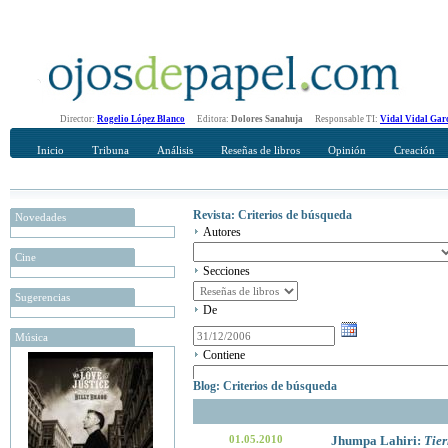
Director:
Rogelio López Blanco
Editora:
Dolores Sanahuja
Responsable TI:
Vidal Vidal Gar
Inicio
Tribuna
Análisis
Reseñas de libros
Opinión
Creación
Revista: Criterios de búsqueda
Novedades
Autores
Cine
Secciones
Sugerencias
De
Música
Contiene
Blog: Criterios de búsqueda
01.05.2010
Jhumpa Lahiri:
Tie