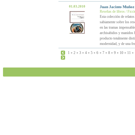
01.03.2010
Juan Jacinto Muñoz
Reseñas de libros / Ficc
Esta colección de relato
sabiamente sobre los res
en las tramas impensable
archisabidos y manidos h
producto totalmente disti
modernidad, y de una fr
-
-
-
-
-
-
-
-
-
-
-
1
2
3
4
5
6
7
8
9
10
11