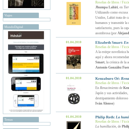
Reseñas de libros / Ficc
Jhumpa Lahiri
, en
Tie
Utilizando como excusa l
Viajes
Unidos, Lahiri trata de c
humanos y transmitir la c
MundoDigital
satisfactorio, pues la ca
asombrosa (por
Alejand
01.04.2010
Elizabeth Smart:
En 
Reseñas de libros / Ficc
A la estirpe novelística 
aquí y ahora recomenda
Smart
, la crónica de la
Antonio González Fuen
01.04.2010
Kenzaburo Oé:
Rena
Reseñas de libros / Ficc
En
Renacimiento
de
Ken
Japón y sus actividades, 
destripamiento doloroso 
Iván Alonso
)
01.04.2010
Philip Roth:
La humi
Temas
Reseñas de libros / Ficc
La humillación
, de
Phil