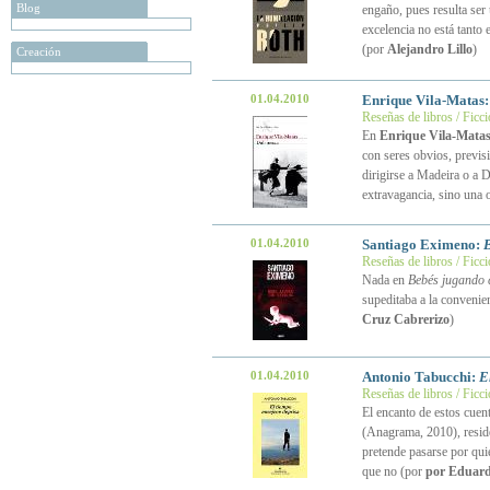
Blog
engaño, pues resulta ser 
excelencia no está tanto 
(por
Alejandro Lillo
)
Creación
01.04.2010
Enrique Vila-Matas
Reseñas de libros / Ficc
En
Enrique Vila-Mata
con seres obvios, previsi
dirigirse a Madeira o a 
extravagancia, sino una o
01.04.2010
Santiago Eximeno:
B
Reseñas de libros / Ficc
Nada en
Bebés jugando c
supeditaba a la convenien
Cruz Cabrerizo
)
01.04.2010
Antonio Tabucchi:
E
Reseñas de libros / Ficc
El encanto de estos cuen
(Anagrama, 2010), reside
pretende pasarse por qui
que no (por
por Eduard