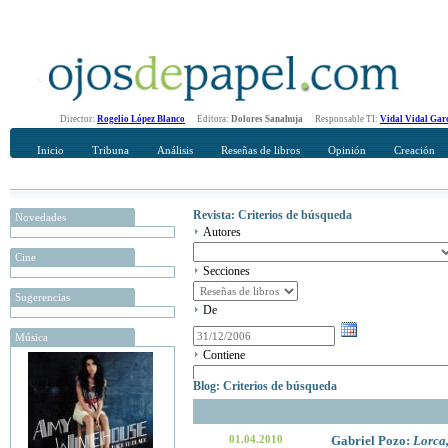
Director:
Rogelio López Blanco
Editora:
Dolores Sanahuja
Responsable TI:
Vidal Vidal Gar
Inicio
Tribuna
Análisis
Reseñas de libros
Opinión
Creación
Revista: Criterios de búsqueda
Novedades
Autores
Cine
Secciones
Sugerencias
De
Música
Contiene
Blog: Criterios de búsqueda
01.04.2010
Gabriel Pozo:
Lorca,