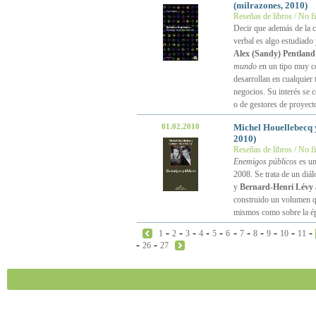
(milrazones, 2010)
Reseñas de libros / No f
Decir que además de la c
verbal es algo estudiado
Alex (Sandy) Pentland
mundo
en un tipo muy co
desarrollan en cualquier 
negocios. Su interés se 
o de gestores de proyect
01.02.2010
Michel Houellebecq
2010)
Reseñas de libros / No f
Enemigos públicos
es un
2008. Se trata de un diá
y
Bernard-Henri Lévy
construido un volumen qu
mismos como sobre la ép
-
-
-
-
-
-
-
-
-
-
-
1
2
3
4
5
6
7
8
9
10
11
-
-
26
27