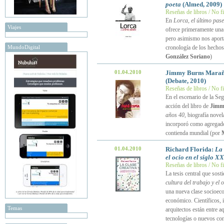
poeta
(Almed, 2009)
Reseñas de libros / No f
En
Lorca, el último pase
Viajes
ofrece primeramente una s
pero asimismo nos aporta 
MundoDigital
cronología de los hechos
González Soriano
)
01.04.2010
Jimmy Burns Mara
(Debate, 2010)
Reseñas de libros / No f
En el escenario de la Se
acción del libro de
Jimm
años 40
, biografía nove
incorporó como agregado 
contienda mundial (por
01.04.2010
Richard Florida:
La 
el ocio en el siglo XX
Reseñas de libros / No f
La tesis central que sost
cultura del trabajo y el o
una nueva clase socioeco
económico. Científicos, 
Temas
arquitectos están entre 
tecnologías o nuevos cont