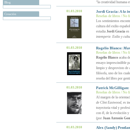
“la creatividad humana e
Blog
01.03.2010
Jordi Gracia:
A la i
Creación
Reseñas de libros / No f
Los sentimientos encontra
cultura del exilio españo
estudia
Jordi Gracia
en 
intemperie. Exilio y cul
01.03.2010
Rogelio Blanco:
Mar
Reseñas de libros / No f
Rogelio Blanco
acaba de
ensayo imprescindible pa
limpio y desprovisto de a
filósofa, uno de los cual
reseña del libro por genti
01.03.2010
Patrick McGilligan:
Reseñas de libros / No f
Al margen de la orienta
de Clint Eastwood
, es i
trayectoria vital y profe
con él, de la evolución 
(por
Juan Antonio Gon
01.03.2010
Alex (Sandy) Pentla