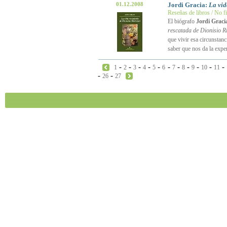
01.12.2008
Jordi Gracia:
La vid
Reseñas de libros / No f
El biógrafo
Jordi Graci
rescatada de Dionisio R
que vivir esa circunstanc
saber que nos da la expe
-
-
-
-
-
-
-
-
-
-
-
1
2
3
4
5
6
7
8
9
10
11
-
-
26
27