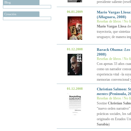
presidente saliente (rese
Blog
06.01.2009
Mario Vargas Llosa
Creación
(Alfaguara, 2008)
Reseñas de libros / No f
Mario Vargas Llosa
de
trayectoria, que sintetiza
uruguayo; de manera impl
01.12.2008
Barack Obama:
Los 
2008)
Reseñas de libros / No f
Con apenas 33 años cuan
como un narrador consum
experiencia vital –la suy
memorias convencional y
01.12.2008
Christian Salmon:
St
mentes
(Península, 2
Reseñas de libros / No f
Sostine
Christian Sal
“nuevo orden narrativo” 
prácticas sociales, los s
originado en Estados Un
Sarabia
)