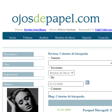
Director:
Rogelio López Blanco
Editora:
Dolores Sanahuja
Responsable TI:
Vidal Vidal Gar
Inicio
Tribuna
Análisis
Reseñas de libros
Opinión
Creación
Revista: Criterios de búsqueda
Novedades
Autores
Cine
Secciones
Sugerencias
De
Música
Contiene
Blog: Criterios de búsqueda
02.02.2009
Pasqual Maragall:
O