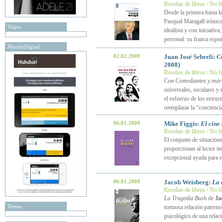
Reseñas de libros / No f
Desde la primera hasta l
Pasqual Maragall iróni
Viajes
idealista y con iniciativa
personal: su franca espo
MundoDigital
02.02.2009
Juan José Sebreli:
C
2008)
Reseñas de libros / No f
Con
Comediantes y márt
universales, seculares y 
el esfuerzo de los estruct
reemplazar la “conciencia
06.01.2009
Mike Figgis:
El cine 
Reseñas de libros / No f
El conjunto de situacio
proporcionan al lector in
excepcional ayuda para e
06.01.2009
Jacob Weisberg:
La 
Reseñas de libros / No f
La Tragedia Bush
de
Ja
Temas
tortuosa relación patern
psicológico de una relaci