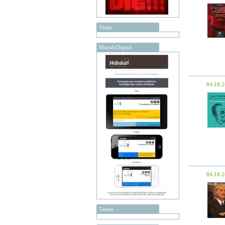
Viajes
MundoDigital
04.10.
04.10.
Temas