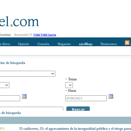
 Sanahuja
Responsable TI:
Vidal Vidal Garcia
e libros
Opinión
Creación
Magazine
ojosBlogs
Hemeroteca
r
erios de búsqueda
Temas
Hasta
os de búsqueda
2011
35 cadáveres, 35: el agravamiento de la inseguridad pública y el riesgo para