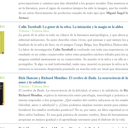
preocupaciones y caminos que dan identidad a los grupos sociales. Esta ausencia e
en la literatura, pues el signo de nuestros tiempos ha sido la imagen, que ha veni
de un cierto florecimiento de productos visuales de todo tipo (por
Miguel Ángel S
Armas
)
2011
Colin Turnbull: La gente de la selva. La iniciación y la magia en la aldea
Tribuna / Tribuna libre
La gente de la selva
es todo un clásico de la literatura antropológica, y que ahora p
editorial milrazones. Su autor describe cómo viven, qué piensan y qué sienten los
bambuti de la selva de Ituri, en el antiguo Congo Belga, hoy República Democráti
La labor de investigación
Colin Turnbull
se confunde con toda una experiencia vit
resultado es un relato conmovedor sobre estos pequeños núcleos tribales para los q
ninguna entidad amenazante en su cosmovisión. Su mundo es la selva y en ella se 
protegidos. Si algo va mal (enfermedad, mala caza, muerte) es porque la selva se 
entonces es necesario despertarla poniendo en marcha todo un ritual que denomin
2011
Rick Hanson y Richard Mendius:
El cerebro de Buda. La neurociencia de la f
amor y la sabiduría
Tribuna / Tribuna libre
El cerebro de Buda. La neurociencia de la felicidad, el amor y la sabiduría
, de
Ri
Richard Mendius
, explora la intersección entre psicología, neurología y práctica 
intenta responder a dos preguntas: ¿Qué estados del cerebro subyacen en los estad
felicidad, amor y sabiduría? y ¿Cómo podemos emplear nuestra mente para estimu
fortalecer los estados cerebrales positivos? No es, por tanto, un libro espiritual ni re
libro sobre budismo. Es una guía práctica de nuestro cerebro, llena de herramienta
propician su mejora gradual y el aprendizaje necesario para el disfrute de la vida