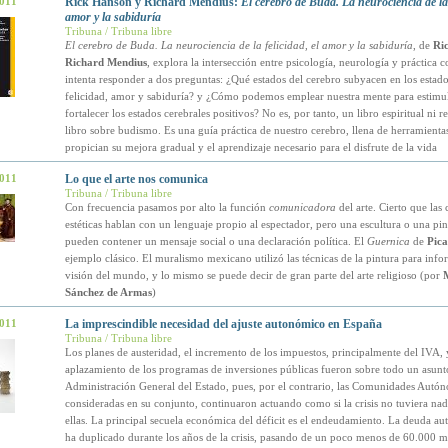
2011
Rick Hanson y Richard Mendius:
El cerebro de Buda. La neurociencia de la f
amor y la sabiduría
Tribuna / Tribuna libre
El cerebro de Buda. La neurociencia de la felicidad, el amor y la sabiduría
, de
Ri
Richard Mendius
, explora la intersección entre psicología, neurología y práctica 
intenta responder a dos preguntas: ¿Qué estados del cerebro subyacen en los estad
felicidad, amor y sabiduría? y ¿Cómo podemos emplear nuestra mente para estimu
fortalecer los estados cerebrales positivos? No es, por tanto, un libro espiritual ni re
libro sobre budismo. Es una guía práctica de nuestro cerebro, llena de herramienta
propician su mejora gradual y el aprendizaje necesario para el disfrute de la vida
2011
Lo que el arte nos comunica
Tribuna / Tribuna libre
Con frecuencia pasamos por alto la función
comunicadora
del arte. Cierto que las 
estéticas hablan con un lenguaje propio al espectador, pero una escultura o una pi
pueden contener un mensaje social o una declaración política. El
Guernica
de
Pica
ejemplo clásico. El muralismo mexicano utilizó las técnicas de la pintura para inf
visión del mundo, y lo mismo se puede decir de gran parte del arte religioso (por
M
Sánchez de Armas
)
2011
La imprescindible necesidad del ajuste autonómico en España
Tribuna / Tribuna libre
Los planes de austeridad, el incremento de los impuestos, principalmente del IVA, 
aplazamiento de los programas de inversiones públicas fueron sobre todo un asunt
Administración General del Estado, pues, por el contrario, las Comunidades Autó
consideradas en su conjunto, continuaron actuando como si la crisis no tuviera na
ellas. La principal secuela económica del déficit es el endeudamiento. La deuda a
ha duplicado durante los años de la crisis, pasando de un poco menos de 60.000 m