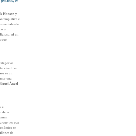
elicidad, el
ck Hanson
y
contemplativa e
os mentales de
lar y
ligioso, ni un
s que
categorías
ntura también
sso
es un
ormar una
iguel Ángel
y el
o de la
nomas,
da que ver con
utonómica se
illones de