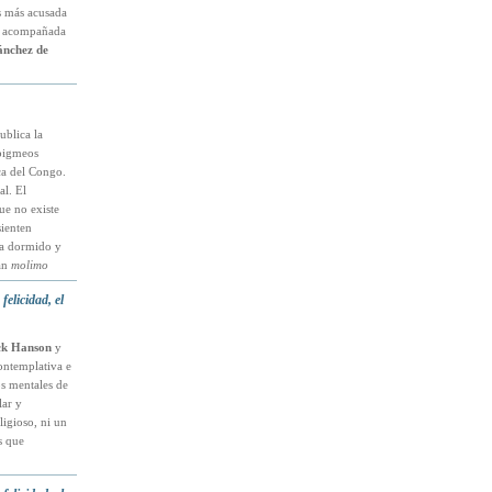
s más acusada
do acompañada
ánchez de
ublica la
 pigmeos
ca del Congo.
al. El
ue no existe
sienten
ha dormido y
an
molimo
elicidad, el
ck Hanson
y
contemplativa e
os mentales de
lar y
ligioso, ni un
s que