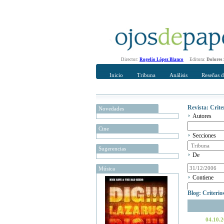
Director:
Rogelio López Blanco
Editora:
Dolores
Inicio
Tribuna
Análisis
Reseñas d
Revista: Crit
Novedades
Autores
Cine
Secciones
Sugerencias
De
Música
Contiene
Blog: Criteri
04.10.