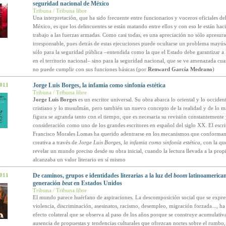
seguridad nacional de México
Tribuna / Tribuna libre
Una interpretación, que ha sido frecuente entre funcionarios y voceros oficiales de
México, es que los delincuentes se están matando entre ellos y con eso le están hac
trabajo a las fuerzas armadas. Como casi todas, es una apreciación no sólo apresur
irresponsable, pues detrás de estas ejecuciones puede ocultarse un problema mayús
sólo para la seguridad pública –entendida como la que el Estado debe garantizar a 
en el territorio nacional– sino para la seguridad nacional, que se ve amenazada cu
no puede cumplir con sus funciones básicas (por
Renward García Medrano
)
2011
Jorge Luis Borges, la infamia como sinfonía estética
Tribuna / Tribuna libre
Jorge Luis Borges
es un escritor universal. Su obra abarca lo oriental y lo occident
cristiano y lo musulmán, pero también un nuevo concepto de la realidad y de lo m
figura se agranda tanto con el tiempo, que es necesaria su revisión constantemente 
consideración como uno de los grandes escritores en español del siglo XX. El escri
Francisco Morales Lomas ha querido adentrarse en los mecanismos que conforman
creativa a través de
Jorge Luis Borges, la infamia como sinfonía estética
, con la qu
revelar un mundo preciso desde su obra inicial, cuando la lectura llevada a la prop
alcanzaba un valor literario en sí mismo
2011
De caminos, grupos e identidades literarias a la luz del
boom
latinoamerican
generación
beat
en Estados Unidos
Tribuna / Tribuna libre
El mundo parece huérfano de aspiraciones. La descomposición social que se expre
violencia, discriminación, asesinatos, racismo, desempleo, migración forzada..., ha
efecto colateral que se observa al paso de los años porque se construye acumulativ
ausencia de propuestas y tendencias culturales que ofrezcan nortes sobre el rumbo,