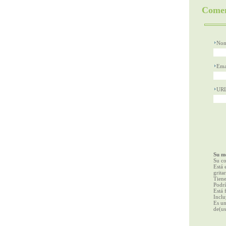
Comen
Nom
Ema
UR
Su me
Su co
Está 
gritar
Tiene
Podrí
Está 
Inclu
Es un
de(us