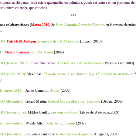
emporánea Hispania. Toda esta tragicomedia, en definitiva, puede resumirse en un problema de 
ien quiera entender, que entienda.
***
mas colaboraciones (
Marzo 2010
)
de
Juan Antonio González Fuentes
en la revista electrón
l
:
RO:
Patrick McGilligan
:
Biografía de Clint Easwood
(Lumen, 2010)
E:
Martin Scorsese
:
Shutter Island
(2009)
O (febrero 2010):
Oliver Matuschek
:
Las tres vidas de Stefan Zweig
(Papel de Liar, 2009)
RO (enero 2010)
: Alex Ross:
El ruido eterno. Escuchar al siglo XX a través de su música
(
)
 (enero 2010):
James Cameron:
Avatar
(2009)
RO (diciembre):
Gerald Martin:
Gabriel García Márquez. Una vida
(Debate, 2009)
BRO (noviembre):
Miklós Bánffy:
Los días contados
(Libros del Asteroide, 2009)
NE (noviembre):
Woody Allen:
Si la cosa funciona
(2009)
RO (octubre):
Luis García Jambrina:
El manuscrito de piedra
(Alfagaura, 2008)