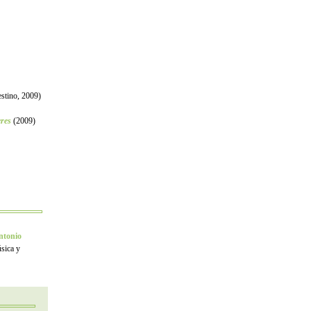
stino, 2009)
res
(2009)
ntonio
úsica y