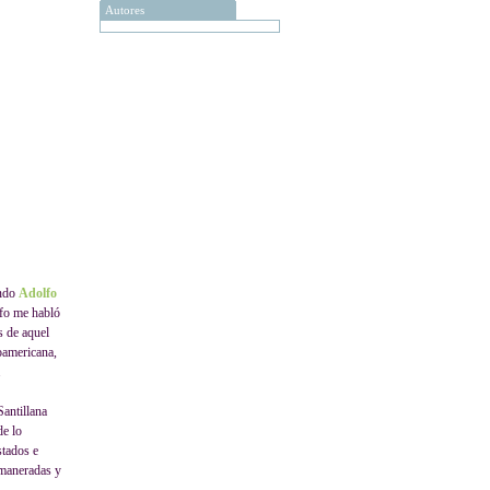
Autores
ando
Adolfo
lfo me habló
s de aquel
oamericana,
.
Santillana
de lo
stados e
amaneradas y