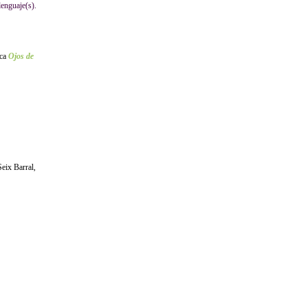
lenguaje(s).
ica
Ojos de
Seix Barral,