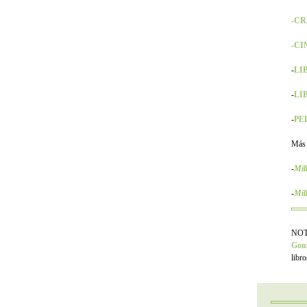
-CR
-CIN
-
LIB
-
LIB
-
PEL
Más
-
Mil
-
Mil
NOTA
Gonz
libr