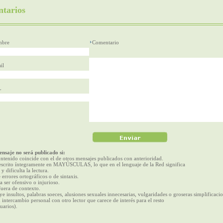
tarios
bre
Comentario
il
L
nsaje no será publicado si:
ntenido coincide con el de otros mensajes publicados con anterioridad.
escrito íntegramente en MAYÚSCULAS, lo que en el lenguaje de la Red significa
 y dificulta la lectura.
 errores ortográficos o de sintaxis.
a ser ofensivo o injurioso.
fuera de contexto.
ye insultos, palabras soeces, alusiones sexuales innecesarias, vulgaridades o groseras simplificacio
 intercambio personal con otro lector que carece de interés para el resto
uarios).