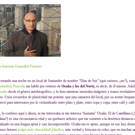
 Antonio González Fuentes
cenando una noche en un local de Santander de nombre “Días de Sur” (qué curioso, ¿no?), cu
nández) Punsola
me habló por extenso de
Ocaña y los del Norte,
es decir, de él mismo. Ado
caña
desde el género autobiográfico, y lo hizo mientras mostraba imágenes y trazos reveladore
po. Unos recuerdos de plasticidad tan potente, que una camarera del local, por su acento hispan
ercó para interesarse por lo vislumbrado entre plato y plato, entre copa y copa, entre café y café
, lo confieso aquí y ahora, ni me interesaba ni me interesa “bastante” Ocaña. El de Cantillana (¿
lana?) es una circunstancia vital y un quehacer artístico que me someten a la desértica distancia 
alizado en una lengua ajena y casi incomprensible. Ocaña me es ajeno, aunque en sus hoy deno
nuos lienzos
palpo más sinceridad plástica
, más verdad y frescura en color, que en muchas 