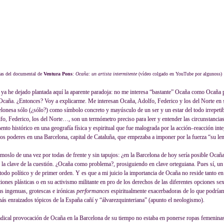
as del documental de
Ventura Pons
:
Ocaña: un artista intermitente
(vídeo colgado en YouTube por algunoss)
 ya he dejado plantada aquí la aparente paradoja: no me interesa “bastante” Ocaña como Ocaña 
Ocaña. ¿Entonces? Voy a explicarme. Me interesan Ocaña, Adolfo, Federico y los del Norte en 
elonesa sólo (¿sólo?) como símbolo concreto y mayúsculo de un ser y un estar del todo irrepeti
fo, Federico, los del Norte…, son un termómetro preciso para leer y entender las circunstancia
nto histórico en una geografía física y espiritual que fue malograda por la acción–reacción inte
os poderes en una Barcelona, capital de Cataluña, que empezaba a imponer por la fuerza “su le
moslo de una vez por todas de frente y sin tapujos: ¿en la Barcelona de hoy sería posible Ocaña
 la clave de la cuestión. ¿Ocaña como problema?, prosiguiendo en clave orteguiana. Pues sí, u
 todo político y de primer orden. Y es que a mi juicio la importancia de Ocaña no reside tanto en
ciones plásticas o en su activismo militante en pro de los derechos de las diferentes opciones s
us ingenuas, grotescas e irónicas
performances
espiritualmente exacerbadoras de lo que podría
más enraizados tópicos de la España cañí y “álvarezquinteriana” (apunto el neologismo).
adical provocación de Ocaña en la Barcelona de su tiempo no estaba en ponerse ropas femenina