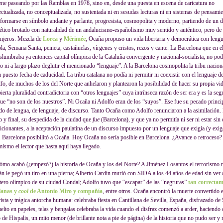
ene paseando por las Ramblas en 1978, sino en, desde una puesta en escena de caricatura no
lectualizada, no conceptualizada, no sustentada ni en sesudas lecturas ni en sistemas de pensamie
sformarse en símbolo andante y parlante, progresista, cosmopolita y moderno, partiendo de un d
tético brotado con naturalidad de un andalucismo-españolismo muy sentido y auténtico, pero de
anjeros. Mezcla de
Lorca
y
Mérimée
, Ocaña propuso un vida libertaria y democrática con lengu
ola, Semana Santa, peineta, castañuelas, vírgenes y cristos, rezos y cante. La Barcelona que en e
islumbraba ya entonces capital olímpica de la Cataluña convergente y nacional-socialista, no pod
o ni a largo plazo deglutir el mencionado “lenguaje”. A la Barcelona cosmopolita la tribu naciona
a puesto fecha de caducidad. La tribu catalana no podía ni permitir ni coexistir con el lenguaje 
fo, de muchos de los del Norte que anhelaron y plantearon la posibilidad de hacer su propia vi
ierta pluralidad contradictoria con “otros lenguajes” cuya intrínseca razón de ser era y es la se
que “no son de los nuestros”. Ni Ocaña ni Adolfo eran de los “suyos”. Ese fue su pecado princi
do de lengua, de lenguaje, de discurso. Tanto Ocaña como Adolfo renunciaron a la asimilación. 
o y final, su despedida de la ciudad que
fue
(Barcelona), y que ya no permitía ni ser ni estar sin
icionantes, a la aceptación paulatina de un discurso impuesto por un lenguaje que exigía (y exig
r. Barcelona posibilitó a Ocaña. Hoy Ocaña no sería posible en Barcelona. ¿Avance o retroceso?
 mismo el lector que hasta aquí haya llegado.
ómo acabó (¿empezó?) la historia de Ocaña y los del Norte? A Jiménez Losantos el terrorismo n
lán le pegó un tiro en una pierna; Alberto Cardín murió con SIDA a los 44 años de edad sin ver 
tero olímpico de su ciudad Condal; Adolfo tuvo que “escapar” de las “negruras”
tan correcta
lanas y
cool
de Antonio Miro y compañía
, entre otros. Ocaña encontró la muerte convertido e
rista y trágica antorcha humana: celebraba fiesta en Cantillana de Sevilla, España, disfrazado de 
elto en papeles, telas y bengalas celebraba la vida cuando el disfraz comenzó a arder, haciendo
 de Hispalis, un mito menor (de brillante nota a pie de página) de la historia que no pudo ser y 