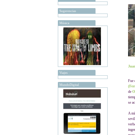
Sugerencias
Música
Juan
Viajes
Fue 
MundoDigital
(Fer
de
O
tiem
se ac
A mí
sevil
verb
inge