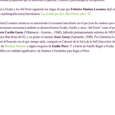
seadas propuestas que se muestran en galerías y museos, pura liturgia de la impostura.
ué a Ocaña y los del Norte siguiendo las migas de pan que
Federico Jiménez Losantos
dejó en
u autobiografía (otra) barcelonesa:
La ciudad que fue. Barcelona, años 70
.
énez) Losantos retrata en su autorretrato el escenario barcelonés en el que (con los matices que 
precisiones necesarias) también se desenvolvieron Ocaña, Adolfo y otros “del Norte” como el p
rto Cardín Garay
(Villamayor –Asturias–, 1948), fallecido prematuramente enfermo de SIDA
pica Barcelona del 92, y su primo el cineasta
Jesús Garay
(Santander, 1949). Por (Jiménez) L
sé al Punsola con el que, tiempo atrás, compartí en Cabezón de la Sal (¡de la Sal!) bizcochos de 
s de
Marilyn Monroe
y algún resquicio de
Emilio Pucci
. Y a través de Adolfo llegué a Ocaña. 
lífico en realidad significativo: de Jiménez a Fernández para llegar a Pérez.