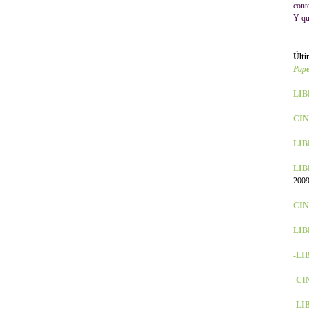
cont
Y qu
Últi
Pape
LIB
CIN
LIBR
LIB
2009
CINE
LIB
-LI
-CI
-LIB