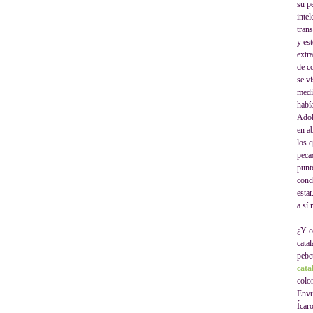
su p
inte
tran
y es
extr
de c
se v
medi
habí
Adol
en ab
los 
peca
punt
cond
esta
a sí
¿Y c
cata
pebe
cata
colo
Envu
Ícaro