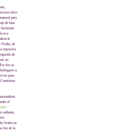
nto,
iscurso ético
 manual para
aje de bata
l horizonte
ía ni a
lista le
de Ocaña, de
da expresiva
gregación de
pal; un
Ese fue su
 doblegarse a
e) ser para
 Contéstese
acionalista
arder el
mente
n radiante,
Sol.
 de Ocaña un
no fue de la