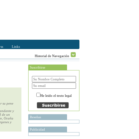
ss
Links
Historial de Navegación
Suscribirse
He leido el texto legal
r su pene
 andante y
d de un
Reseñas
ée, Ocaña
rgenes y
Publicidad