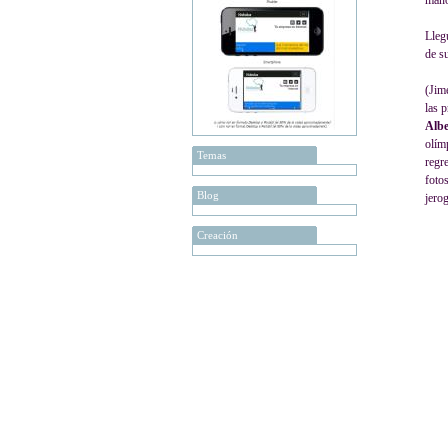
mano
Lleg
de s
(Jim
las 
Albe
olím
Temas
regre
foto
Blog
jerog
Creación