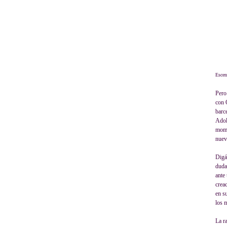
Escen
Pero
con 
barc
Adol
mome
nuev
Digá
duda
ante
crea
en s
los 
La r