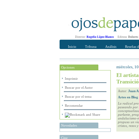
Director:
Rogelio López Blanco
Editora:
Dolores
Inicio
Tribuna
Análisis
Reseñas d
miércoles, 1
Opciones
Recomendar
Su nombre Co
El artist
Imprimir
Transici
Buscar por el Autor
Autor:
Juan A
Buscar por el tema
Artes en Blog
La radical pr
Recomendar
paseando por l
conceptualizad
parlante, prog
andalucismo-e
propuso un vid
Novedades
cristos, rezos 
Cine