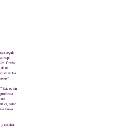
para seguir
su etapa
bles. Ocaña,
s de un
grista de los
nguaje”.
? Esta es sin
n problema
 sus
exuales, como
mos llamar
s y enseñar