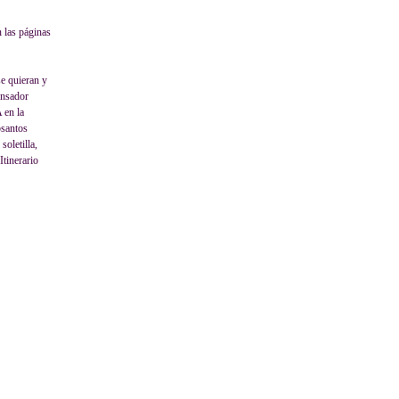
 las páginas
se quieran y
ensador
 en la
osantos
soletilla,
Itinerario