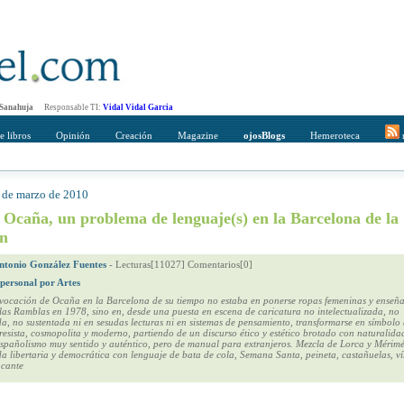
 Sanahuja
Responsable TI:
Vidal Vidal Garcia
e libros
Opinión
Creación
Magazine
ojosBlogs
Hemeroteca
r
0 de marzo de 2010
mpleto
Direccción de correo del destinatario
a Ocaña, un problema de lenguaje(s) en la Barcelona de la
ón
ntonio González Fuentes
-
Lecturas[11027] Comentarios[0]
 personal por Artes
ovocación de Ocaña en la Barcelona de su tiempo no estaba en ponerse ropas femeninas y enseña
as Ramblas en 1978, sino en, desde una puesta en escena de caricatura no intelectualizada, no
a, no sustentada ni en sesudas lecturas ni en sistemas de pensamiento, transformarse en símbolo
resista, cosmopolita y moderno, partiendo de un discurso ético y estético brotado con naturalida
spañolismo muy sentido y auténtico, pero de manual para extranjeros. Mezcla de Lorca y Mérim
a libertaria y democrática con lenguaje de bata de cola, Semana Santa, peineta, castañuelas, ví
y cante