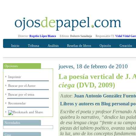
Director:
Rogelio López Blanco
Editora:
Dolores Sanahuja
Responsable TI:
Vidal Vidal Gar
Inicio
Tribuna
Análisis
Reseñas de libros
Opinión
Creación
jueves, 18 de febrero de 2010
Opciones
Recomendar
Su nombre Completo
La poesía vertical de J.
Imprimir
ciega
(DVD, 2009)
Buscar por el Autor
Buscar por el tema
Autor:
Juan Antonio González Fuent
Libros y autores en Blog personal po
Recomendar
Escribe el poeta y profesor Fernando A
quiebra lo narrativo, “desdice las pala
de esa lengua ciega “frente a su campo
Novedades
piezas del tablero poético, avanza sub
la luz, uno de los conceptos fundamenta
Cine