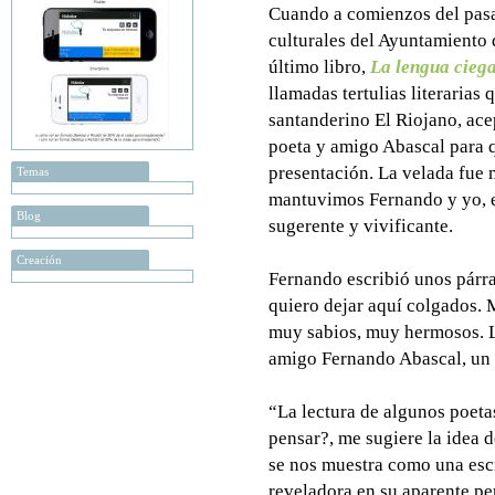
Cuando a comienzos del pasa
culturales del Ayuntamiento 
último libro,
La lengua cieg
llamadas tertulias literarias 
santanderino El Riojano, ace
poeta y amigo Abascal para 
presentación. La velada fue 
Temas
mantuvimos Fernando y yo, e
Blog
sugerente y vivificante.
Creación
Fernando escribió unos párra
quiero dejar aquí colgados. 
muy sabios, muy hermosos. Le
amigo Fernando Abascal, un 
“La lectura de algunos poeta
pensar?, me sugiere la idea d
se nos muestra como una escri
reveladora en su aparente pe