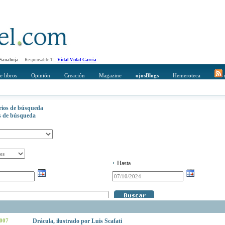
 Sanahuja
Responsable TI:
Vidal Vidal Garcia
e libros
Opinión
Creación
Magazine
ojosBlogs
Hemeroteca
r
erios de búsqueda
os de búsqueda
Hasta
2007
Drácula, ilustrado por Luis Scafati