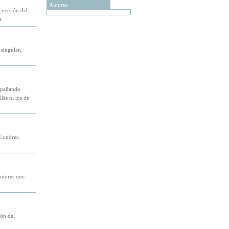
Autores
 versión del
a
singular,
ompañando
lás ni los de
 Londres,
autores que
ión del