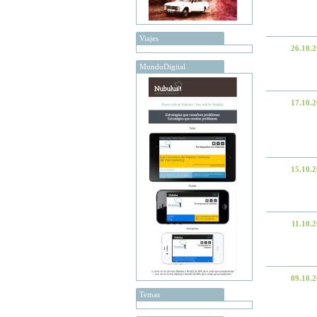
Viajes
26.10.
MundoDigital
17.10.
15.10.
11.10.
09.10.
Temas