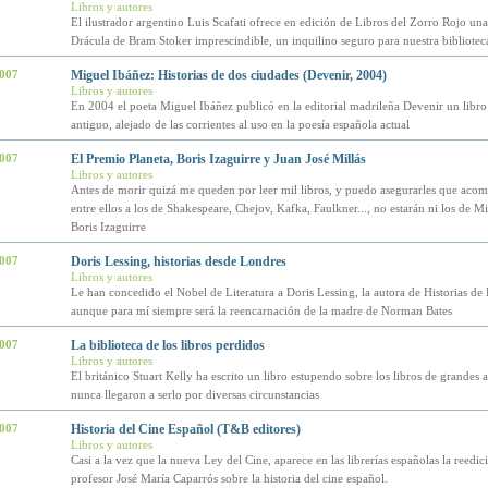
Libros y autores
El ilustrador argentino Luis Scafati ofrece en edición de Libros del Zorro Rojo una
Drácula de Bram Stoker imprescindible, un inquilino seguro para nuestra bibliotec
2007
Miguel Ibáñez: Historias de dos ciudades (Devenir, 2004)
Libros y autores
En 2004 el poeta Miguel Ibáñez publicó en la editorial madrileña Devenir un libro 
antiguo, alejado de las corrientes al uso en la poesía española actual
2007
El Premio Planeta, Boris Izaguirre y Juan José Millás
Libros y autores
Antes de morir quizá me queden por leer mil libros, y puedo asegurarles que ac
entre ellos a los de Shakespeare, Chejov, Kafka, Faulkner..., no estarán ni los de Mil
Boris Izaguirre
2007
Doris Lessing, historias desde Londres
Libros y autores
Le han concedido el Nobel de Literatura a Doris Lessing, la autora de Historias de
aunque para mí siempre será la reencarnación de la madre de Norman Bates
2007
La biblioteca de los libros perdidos
Libros y autores
El británico Stuart Kelly ha escrito un libro estupendo sobre los libros de grandes 
nunca llegaron a serlo por diversas circunstancias
2007
Historia del Cine Español (T&B editores)
Libros y autores
Casi a la vez que la nueva Ley del Cine, aparece en las librerías españolas la reedic
profesor José María Caparrós sobre la historia del cine español.