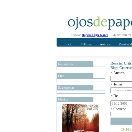
Director:
Rogelio López Blanco
Editora:
Dolores
Inicio
Tribuna
Análisis
Reseñas d
Revista: Crit
Novedades
Blog: Criteri
Autores
Cine
Temas
Sugerencias
De
Música
Contiene
29.10.