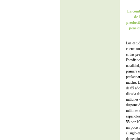
La comb
de 
producién
pensio
Los estud
cuenta to
en las pr
Estadísti
natalidad
primera e
paulatina
mucho. De
de 65 año
década de
millones 
dispone d
millones 
españoles
55 por 10
un poco m
el siglo e
de pensio