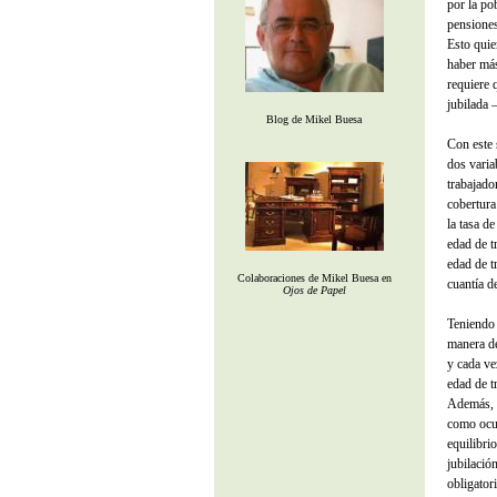
por la po
pensiones
Esto quie
haber más
requiere 
jubilada
Blog de Mikel Buesa
Con este 
dos varia
trabajado
cobertura
la tasa d
edad de t
edad de t
Colaboraciones de Mikel Buesa en
cuantía d
Ojos de Papel
Teniendo 
manera de
y cada ve
edad de t
Además, s
como ocur
equilibri
jubilació
obligatori