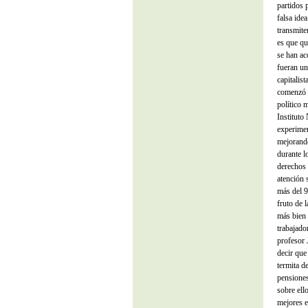
partidos 
falsa ide
transmite
es que qu
se han ac
fueran un
capitalis
comenzó a
político 
Instituto
experimen
mejorando
durante l
derechos 
atención 
más del 9
fruto de l
más bien 
trabajado
profesor 
decir que
termita d
pensiones
sobre ell
mejores e