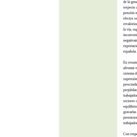
de la gen
respecto 
pensión m
efectos s
revaloriz
la vía, s
inconveni
negativam
exportaci
española.
En resume
afrontar 
sistema d
supresión
prescindi
prejubila
trabajado
sectores 
equilibri
gravarlas
prestacio
trabajado
Con respe