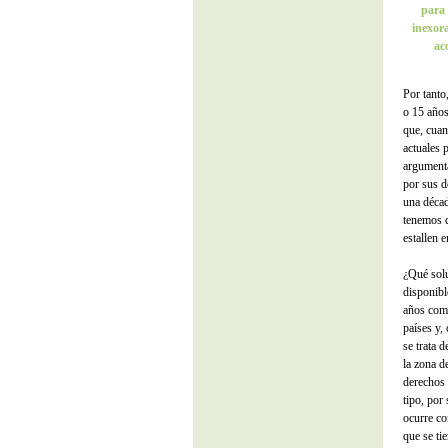
para 
inexora
ac
Por tanto
o 15 años
que, cuan
actuales 
argumenta
por sus d
una déca
tenemos q
estallen e
¿Qué solu
disponibl
años como
países y,
se trata 
la zona d
derechos 
tipo, por
ocurre co
que se ti