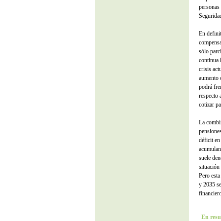
personas 
Seguridad
En defini
compensar
sólo parc
continua 
crisis ac
aumento d
podrá fre
respecto 
cotizar p
La combin
pensiones
déficit e
acumuland
suele den
situación
Pero esta
y 2035 se
financiero
En resu