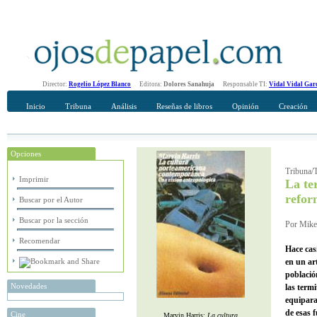
Director:
Rogelio López Blanco
Editora:
Dolores Sanahuja
Responsable TI:
Vidal Vidal Gar
Inicio
Tribuna
Análisis
Reseñas de libros
Opinión
Creación
Opciones
Recomendar
Su nombre Completo
Tribuna/T
Imprimir
La te
refor
Buscar por el Autor
Buscar por la sección
Por Mikel
Recomendar
Hace cas
en un ar
població
Novedades
las term
equipara
de esas f
Cine
Marvin Harris:
La cultura