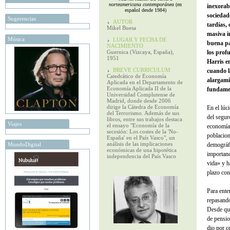
norteamericana contemporánea
(en
inexorab
español desde 1984)
sociedad
Sugerencias
AUTOR
tardías,
Mikel Buesa
masiva i
Música
LUGAR Y FECHA DE
buena pa
NACIMIENTO
Guernica (Vizcaya, España),
los prof
1951
Harris 
BREVE CURRICULUM
cuando l
Catedrático de Economía
alargami
Aplicada en el Departamento de
Economía Aplicada II de la
fundamen
Universidad Complutense de
Madrid, donde desde 2006
dirige la Cátedra de Economía
En el lúc
del Terrorismo. Además de sus
del segur
libros, entre sus trabajos destaca
Viajes
el ensayo "Economía de la
economía 
secesión: Los costes de la 'No-
poblacion
España' en el País Vasco", un
análisis de las implicaciones
MundoDigital
demográfi
económicas de una hipotética
importanc
independencia del País Vasco
vida» y h
plazo con
Para ente
repasando
Desde que
de pensio
dio por c