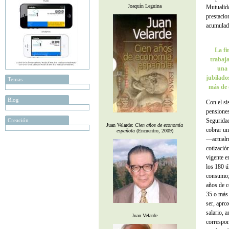
Joaquín Leguina
Mutualida
prestacio
acumulada
La fi
trabaja
una 
jubilado
Temas
más de 
Blog
Con el si
pensiones
Creación
Seguridad
Juan Velarde:
Cien años de economía
cobrar un
española
(Encuentro, 2009)
—actualme
cotizació
vigente e
los 180 ú
consumo; 
años de c
35 o más 
ser, apro
salario, a
Juan Velarde
correspon