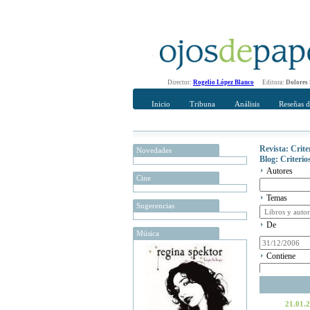
Director:
Rogelio López Blanco
Editora:
Dolores
Inicio
Tribuna
Análisis
Reseñas d
Revista: Crit
Novedades
Blog: Criteri
Autores
Cine
Temas
Sugerencias
De
Música
Contiene
21.01.