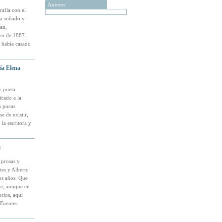
Autores
rafía con el
ía soñado y
an,
yo de 1887.
 había casado
ría Elena
y poeta
icado a la
s pocas
e de existir,
 la escritora y
z
 prosas y
es y Alberto
os años. Que
ile, aunque en
orios, aquí
 Fuentes