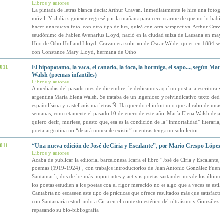
Libros y autores
La pintada de letras blanca decía: Arthur Cravan. Inmediatamente le hice una fotog
móvil. Y al día siguiente regresé por la mañana para cerciorarme de que no lo hab
hacer una nueva foto, con otro tipo de luz, quizá con otra perspectiva. Arthur Crav
seudónimo de Fabien Avenarius Lloyd, nació en la ciudad suiza de Lausana en ma
Hijo de Otho Holland Lloyd, Cravan era sobrino de Oscar Wilde, quien en 1884 se
con Constance Mary Lloyd, hermana de Otho
2011
El hipopótamo, la vaca, el canario, la foca, la hormiga, el sapo..., según Ma
Walsh (poemas infantiles)
Libros y autores
A mediados del pasado mes de diciembre, le dedicamos aquí un post a la escritora 
argentina María Elena Walsh. Se trataba de un ingenioso y reivindicativo texto ded
españolísima y castellanísima letras Ñ. Ha querido el infortunio que al cabo de una
semanas, concretamente el pasado 10 de enero de este año, María Elena Walsh dejas
quiero decir, muriese, puesto que, esa es la condición de la “inmortalidad” literaria,
poeta argentina no “dejará nunca de existir” mientras tenga un solo lector
2011
“Una nueva edición de José de Ciria y Escalante”, por Mario Crespo Lópe
Libros y autores
Acaba de publicar la editorial barcelonesa Icaria el libro “José de Ciria y Escalante,
poemas (1919-1924)”, con trabajos introductorios de Juan Antonio González Fuent
Santamaría, dos de los más importantes y activos poetas santanderinos de los últim
los poetas estudien a los poetas con el rigor merecido no es algo que a veces se est
Cantabria no escaseen este tipo de prácticas que ofrece resultados más que satisfact
con Santamaría estudiando a Ciria en el contexto estético del ultraísmo y González
repasando su bio-bibliografía