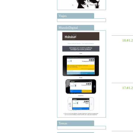
Viajes
MundoDigital
18.01.
17.01.
Temas