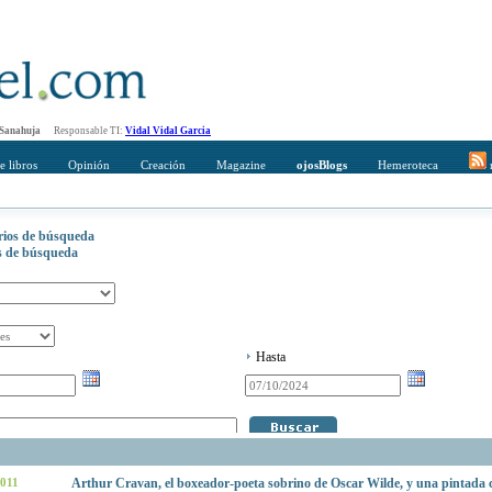
 Sanahuja
Responsable TI:
Vidal Vidal Garcia
e libros
Opinión
Creación
Magazine
ojosBlogs
Hemeroteca
r
erios de búsqueda
os de búsqueda
Hasta
2011
Arthur Cravan, el boxeador-poeta sobrino de Oscar Wilde, y una pintada c