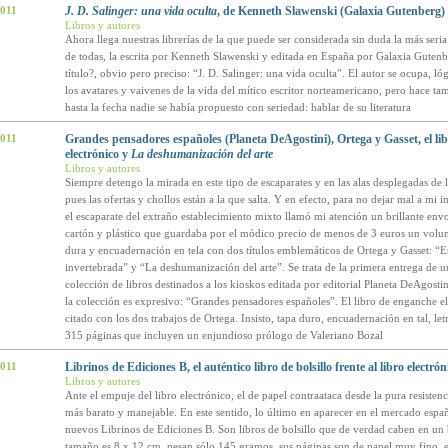
2011
J. D. Salinger: una vida oculta
, de Kenneth Slawenski (Galaxia Gutenberg)
Libros y autores
Ahora llega nuestras librerías de la que puede ser considerada sin duda la más seri
de todas, la escrita por Kenneth Slawenski y editada en España por Galaxia Gutenb
título?, obvio pero preciso: “J. D. Salinger: una vida oculta”. El autor se ocupa, l
los avatares y vaivenes de la vida del mítico escritor norteamericano, pero hace ta
hasta la fecha nadie se había propuesto con seriedad: hablar de su literatura
2011
Grandes pensadores españoles (Planeta DeAgostini), Ortega y Gasset, el li
electrónico y
La deshumanización del arte
Libros y autores
Siempre detengo la mirada en este tipo de escaparates y en las alas desplegadas de 
pues las ofertas y chollos están a la que salta. Y en efecto, para no dejar mal a mi i
el escaparate del extraño establecimiento mixto llamó mi atención un brillante envo
cartón y plástico que guardaba por el módico precio de menos de 3 euros un volu
dura y encuadernación en tela con dos títulos emblemáticos de Ortega y Gasset: “
invertebrada” y “La deshumanización del arte”. Se trata de la primera entrega de 
colección de libros destinados a los kioskos editada por editorial Planeta DeAgostini
la colección es expresivo: “Grandes pensadores españoles”. El libro de enganche 
citado con los dos trabajos de Ortega. Insisto, tapa duro, encuadernación en tal, let
315 páginas que incluyen un enjundioso prólogo de Valeriano Bozal
2011
Librinos de Ediciones B, el auténtico libro de bolsillo frente al libro electrón
Libros y autores
Ante el empuje del libro electrónico, el de papel contraataca desde la pura resisten
más barato y manejable. En este sentido, lo último en aparecer en el mercado españ
nuevos Librinos de Ediciones B. Son libros de bolsillo que de verdad caben en un b
tamaño es 8 x 12 cm, pesan sólo 145 gramos, sus páginas son de papel muy fino, 