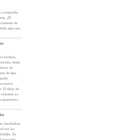
a y preparada
erg. ¿El
ógicamente de
mbién algo que
bro
los kioskos,
ntuición, desde
ltorio de
men de tapa
España
una nueva
. El título de
el volumen ya
ra generosa y
ico
cia, haciéndose
ol son los
olsillo. Su
el conocido