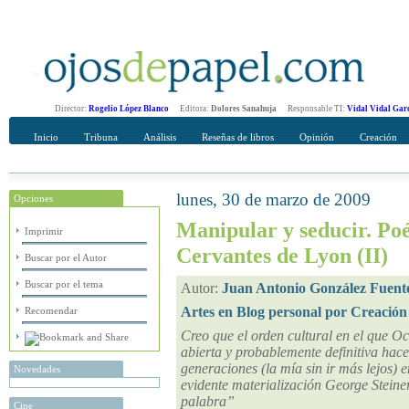
Director:
Rogelio López Blanco
Editora:
Dolores Sanahuja
Responsable TI:
Vidal Vidal Gar
Inicio
Tribuna
Análisis
Reseñas de libros
Opinión
Creación
lunes, 30 de marzo de 2009
Opciones
Recomendar
Su nombre Completo
Manipular y seducir. Poé
Imprimir
Cervantes de Lyon (II)
Buscar por el Autor
Buscar por el tema
Autor:
Juan Antonio González Fuent
Artes en Blog personal por Creación
Recomendar
Creo que el orden cultural en el que Occ
abierta y probablemente definitiva hac
generaciones (la mía sin ir más lejos)
Novedades
evidente materialización George Steine
palabra”
Cine