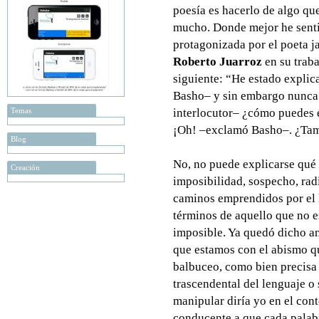
poesía es hacerlo de algo qu
mucho. Donde mejor he sentid
protagonizada por el poeta 
Roberto Juarroz
en su trab
siguiente: “He estado expli
Basho– y sin embargo nunca 
Temas
interlocutor– ¿cómo puedes 
¡Oh! –exclamó Basho–. ¿Tamb
Blog
No, no puede explicarse qué e
Creación
imposibilidad, sospecho, rad
caminos emprendidos por el 
términos de aquello que no e
imposible. Ya quedó dicho ant
que estamos con el abismo q
balbuceo, como bien precisa
trascendental del lenguaje o
manipular diría yo en el con
conducente a que cada palab