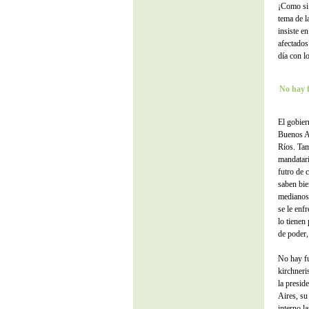
¡Como si 
tema de l
insiste e
afectados
día con l
No hay f
El gobier
Buenos A
Ríos. Tam
mandatari
futro de 
saben bie
medianos,
se le enf
lo tienen
de poder,
No hay fu
kirchneri
la presid
Aires, su
interno l