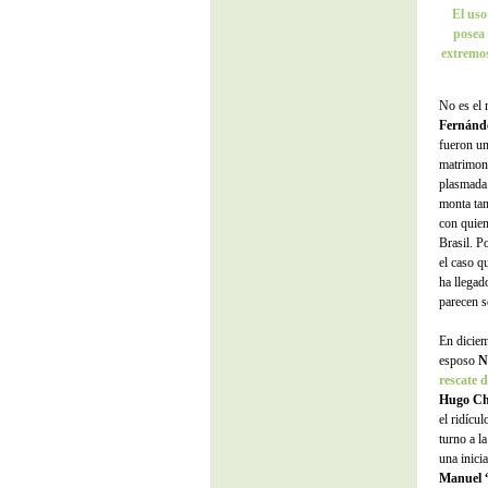
El uso
posea 
extremos
No es el 
Fernánd
fueron un
matrimoni
plasmada 
monta tan
con quien
Brasil. P
el caso q
ha llegad
parecen s
En diciem
esposo
N
rescate 
Hugo Ch
el ridícu
turno a l
una inici
Manuel 