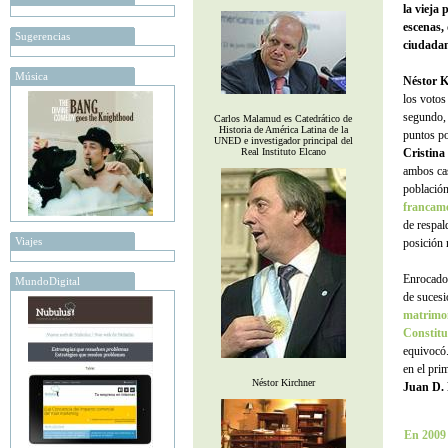
la vieja 
escenas,
Sugerencias
ciudadaní
Música
Néstor K
los votos
segundo,
Carlos Malamud es Catedrático de
Historia de América Latina de la
puntos po
UNED e investigador principal del
Real Instituto Elcano
Cristina
ambos cas
población
francame
de respal
Viajes
posición 
Enrocados
MundoDigital
de sucesi
matrimon
Constitu
equivocó.
en el pri
Néstor Kirchner
Juan D.
En 2009 