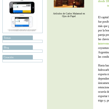
desde 18
t
Artículos de Carlos Malamud en
Ojos de Papel
El capita
fue posibl
más que p
por la bo
pareja pr
Temas
las clave
interven
Blog
coyuntura
Argentina
las condic
Creación
Hasta hac
hidrocarb
exporta m
dependien
únicament
retencion
ocurría d
exportar 
trigo y, 