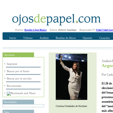
Director:
Rogelio López Blanco
Editora:
Dolores Sanahuja
Responsable TI:
Vidal Vidal Gar
Inicio
Tribuna
Análisis
Reseñas de libros
Opinión
Creación
Opciones
Recomendar
Su nombre Completo
Análisis/
Imprimir
Argen
Buscar por el Autor
Por Carlo
Buscar por la sección
El 28 de
Recomendar
eleccion
del Sena
presenta
asumiría
Novedades
del “mod
Cristina Fernández de Kirchner
más afin
Cine