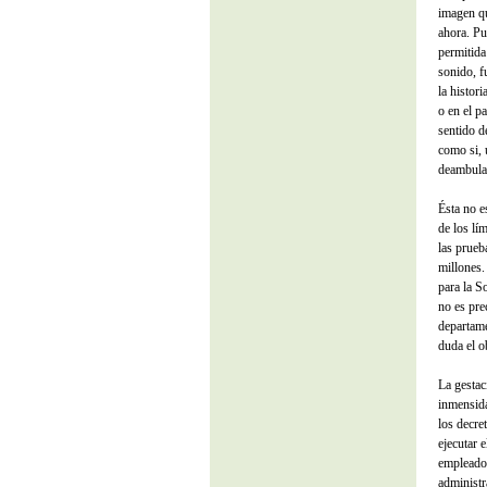
imagen qu
ahora. Pu
permitida
sonido, f
la histor
o en el p
sentido d
como si, 
deambular
Ésta no e
de los lím
las prueb
millones.
para la S
no es pre
departame
duda el o
La gestac
inmensida
los decre
ejecutar 
empleados
administr