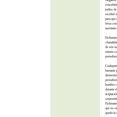
concebido
judíos de
escribió 
para que 
feroz com
asesinato
Eichmann 
«banalida
de seis m
mismo com
periodism
Cualquier
bastante 
distorsión
periodism
hombre co
durante e
aceptació
sorprende
Eichmann,
que no ca
queda la 