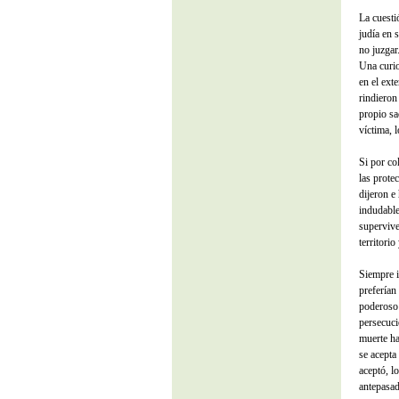
La cuesti
judía en 
no juzgar
Una curio
en el exte
rindieron
propio sac
víctima, 
Si por co
las prote
dijeron e
indudable
supervive
territori
Siempre i
preferían
poderoso 
persecuci
muerte ha
se acepta
aceptó, l
antepasad