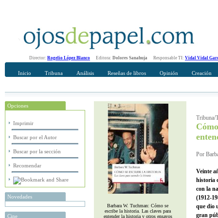
Director:
Rogelio López Blanco
Editora:
Dolores Sanahuja
Responsable TI:
Vidal Vidal Gar
Inicio
Tribuna
Análisis
Reseñas de libros
Opinión
Creación
Opciones
Recomendar
Su nombre Completo
Tribuna/T
Imprimir
Cómo 
enten
Buscar por el Autor
Buscar por la sección
Por Barba
Recomendar
Veinte a
historia
con la n
Novedades
(1912-19
Barbara W. Tuchman: Cómo se
que dio 
escribe la historia. Las claves para
gran púb
Cine
entender la historia y otros ensayos