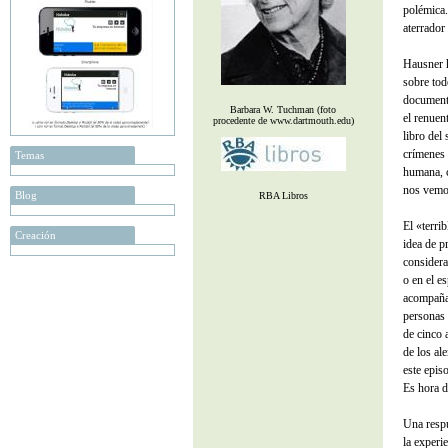
polémica.
aterrador
Hausner h
sobre tod
documento
Barbara W. Tuchman (foto
el renuen
procedente de www.dartmouth.edu)
libro del
crímenes 
Temas
humana, 
nos vemo
Blog
RBA Libros
El «terri
Creación
idea de p
considera
o en el e
acompañad
personas 
de cinco 
de los al
este epis
Es hora d
Una respu
la experi