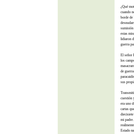
¿Qué moti
cuando no
borde de 
desnudars
sumisión 
estas mis
lidiaron 
guerra pa
El señor 
los campo
masacraro
de guerra
paracaidi
sus propi
Transmiti
cuestión 
era uno d
cartas qu
diecisiet
mi padre.
realmente
Estado na