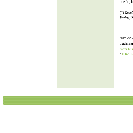
pueblo, h
(*) Rese
Review
, 
Nota de 
Tuchma
otros en
a
RBA L