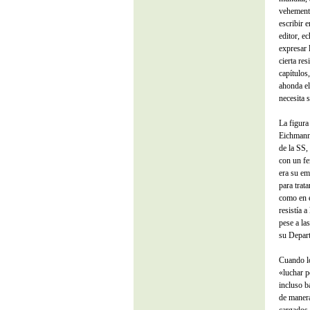
vehemente
escribir 
editor, e
expresar 
cierta res
capítulos
ahonda el
necesita s
La figura
Eichmann
de la SS,
con un fe
era su e
para trat
como en e
resistía 
pese a las
su Depart
Cuando lo
«luchar p
incluso b
de manera
cargados 