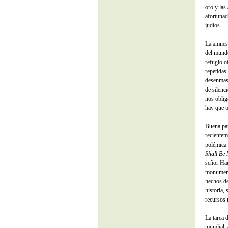
oro y las
afortunad
judíos.
La amnesi
del mundo
refugio o
repetidas
desenmasc
de silenc
nos oblig
hay que t
Buena par
reciente
polémica 
Shall Be 
señor Hau
monumenta
hechos de
historia,
recursos 
La tarea 
mundial, 