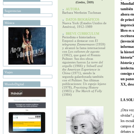
(Gredos, 2009)
Mundial
también 
AUTORA
Sugerencias
Barbara Wertheim Tuchman
ahora en 
DATOS BIOGRÁFICOS
de princi
Música
Nueva York (Estados Unidos de
impresci
América), 1912-1989
libro es
BREVE CURRICULUM
escritura
Periodista e historiadora.
Empezó a destacar con
El
(invenció
telegrama Zimmermann
(1959)
informaci
y alcanzó la fama internacional
con
Los cañones de agosto
la histor
(1962), que ganó el Premio
historia”
Pulitzer. Sus dos obras
siguientes fueron
La torre del
historia 
orgullo
(1966) y
Stilwell and
intelect
the American Experience in
Viajes
China
(1971), siendo la
consigo m
segunda galardonada también
un panor
con el Pulitzer. Sus últimas
publicaciones:
Un espejo lejano
MundoDigital
XX, desd
(1978),
Practising History
(1983) y
The March of Folly
(1984)
LA SOL
¡Otra vez
olvidar? 
los escuá
campos de
debates s