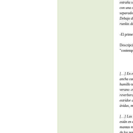
extraña s
con una c
separados
Debajo de
ruedas de
-El prime
Descripci
“contempl
[…] En el
ancha ca
humillo t
verano -e
reverbera
estridor 
ávidas, m
[…] Las p
están en 
mantas mu
de los po