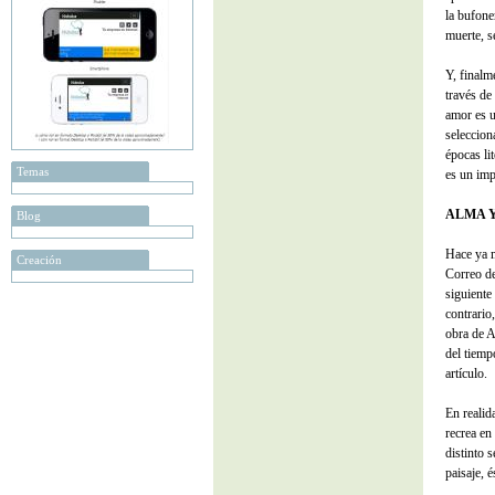
la bufone
muerte, s
Y, finalme
través de
amor es u
seleccion
épocas li
Temas
es un imp
ALMA Y
Blog
Hace ya m
Creación
Correo de
siguiente 
contrario
obra de A
del tiemp
artículo.
En realid
recrea en
distinto 
paisaje, 