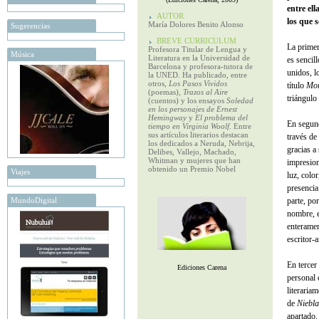
entre ell
AUTOR
los que s
María Dolores Benito Alonso
Sugerencias
BREVE CURRICULUM
La primer
Profesora Titular de Lengua y
Música
Literatura en la Universidad de
es sencil
Barcelona y profesora-tutora de
unidos, l
la UNED. Ha publicado, entre
otros,
Los Pasos Vividos
título
Mor
(poemas),
Trazos al Aire
triángulo
(cuentos) y los ensayos
Soledad
en los personajes de Ernest
Hemingway
y
El problema del
En segun
tiempo en Virginia Woolf
. Entre
sus artículos literarios destacan
través de
los dedicados a Neruda, Nebrija,
gracias a
Delibes, Vallejo, Machado,
Whitman y mujeres que han
impresion
obtenido un Premio Nobel
Viajes
luz, color
presencia
MundoDigital
parte, po
nombre, e
enteramen
escritor-a
En tercer
Ediciones Carena
personal 
literaria
de
Niebla
apartado.