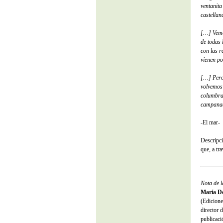
ventanita
castella
[…] Vemo
de todas 
con las r
vienen po
[…] Pero 
volvemos 
columbram
campanada
-El mar-
Descripci
que, a tr
Nota de 
María Do
(Edicione
director 
publicac