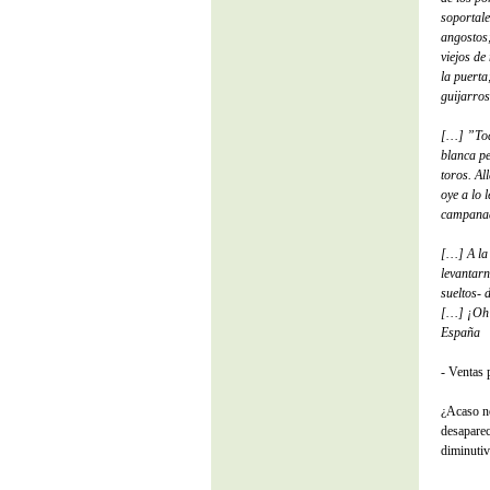
soportale
angostos;
viejos de
la puerta
guijarros
[…] ”Todo
blanca pe
toros. Al
oye a lo 
campanad
[…] A la 
levantarn
sueltos- 
[…] ¡Oh v
España
- Ventas 
¿Acaso no
desaparec
diminutiv