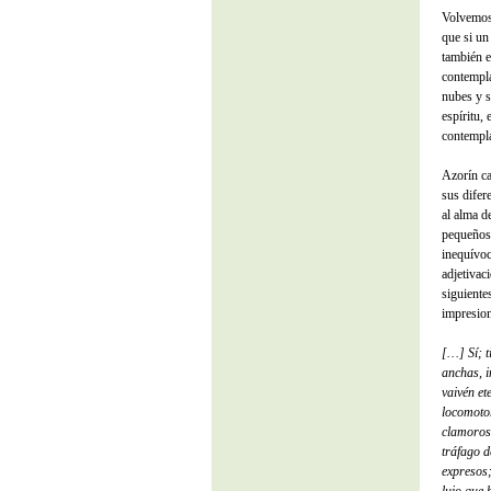
Volvemos,
que si un
también e
contempla
nubes y s
espíritu, 
contempl
Azorín cap
sus difer
al alma d
pequeños 
inequívoco
adjetivac
siguiente
impresion
[…] Sí; t
anchas, i
vaivén et
locomotor
clamoroso
tráfago d
expresos;