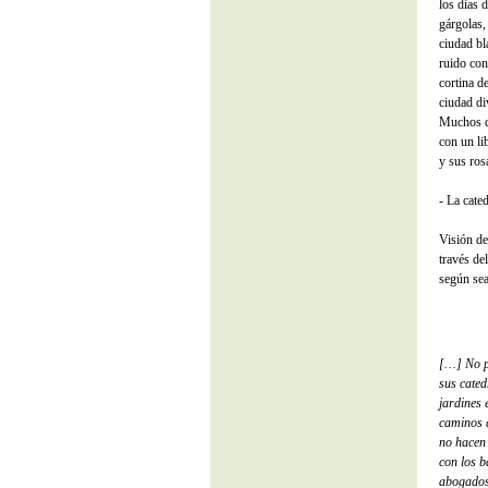
los días 
gárgolas, 
ciudad bl
ruido con
cortina d
ciudad di
Muchos dí
con un li
y sus ros
- La cated
Visión de
través de
según sea 
[…] No pu
sus cated
jardines 
caminos a
no hacen 
con los 
abogados-