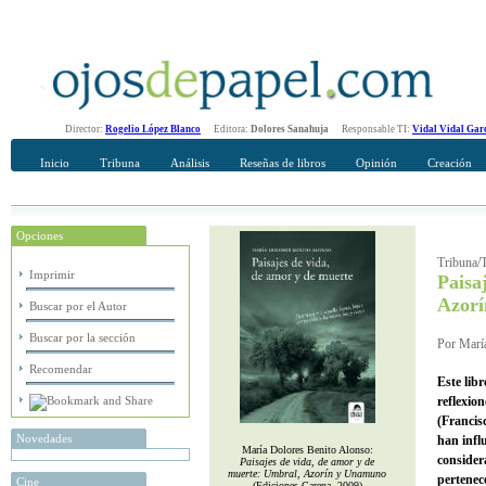
Director:
Rogelio López Blanco
Editora:
Dolores Sanahuja
Responsable TI:
Vidal Vidal Gar
Inicio
Tribuna
Análisis
Reseñas de libros
Opinión
Creación
Opciones
Recomendar
Su nombre Completo
Tribuna/T
Imprimir
Paisa
Azor
Buscar por el Autor
Buscar por la sección
Por María
Recomendar
Este libr
reflexio
(Francis
Novedades
han infl
María Dolores Benito Alonso:
consider
Paisajes de vida, de amor y de
muerte: Umbral, Azorín y Unamuno
pertenec
Cine
(Ediciones Carena, 2009)