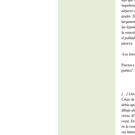
lujo que 
inquebran
alejarse 
azules. T
largament
las lejan
la estaci
el pobla
pizarra
.
-Los ferr
Precisa y
poético”.
[…] Llev
César de 
debía apa
dibujo al
cierto. E
costa. En
en la cos
sus humer