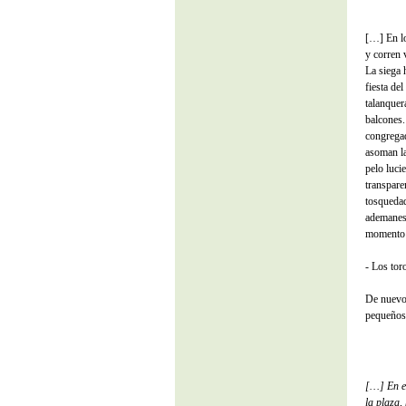
[…] En lo
y corren 
La siega 
fiesta de
talanquer
balcones.
congregad
asoman la
pelo lucie
transpare
tosquedad
ademanes,
momento 
- Los tor
De nuevo 
pequeños 
[
…] En el
la plaza