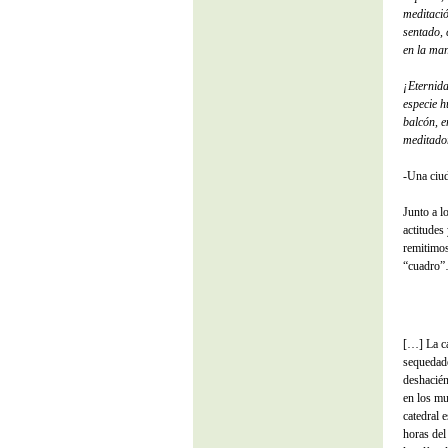
meditació
sentado, 
en la ma
¡Eternida
especie h
balcón, e
meditador
-Una ciud
Junto a l
actitudes
remitimos
“cuadro”…
[…] La ca
sequedade
deshacién
en los mu
catedral e
horas del