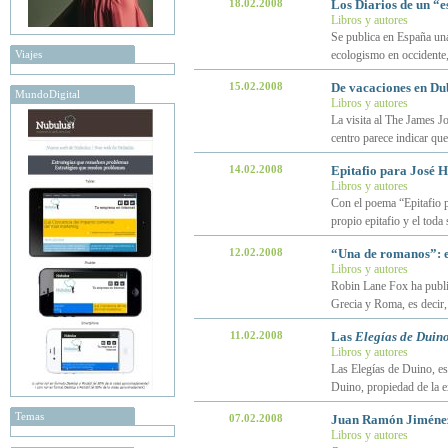
18.02.2008
Los Diarios de un “e
Libros y autores
Se publica en España una
Viajes
ecologismo en occidente
15.02.2008
De vacaciones en Du
MundoDigital
Libros y autores
La visita al The James J
centro parece indicar qu
14.02.2008
Epitafio para José H
Libros y autores
Con el poema “Epitafio p
propio epitafio y el toda
12.02.2008
“Una de romanos”: e
Libros y autores
Robin Lane Fox ha public
Grecia y Roma, es decir, 
11.02.2008
Las
Elegías de Duin
Libros y autores
Las Elegías de Duino, esc
Duino, propiedad de la 
Temas
07.02.2008
Juan Ramón Jiménez 
Libros y autores