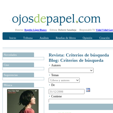
Director:
Rogelio López Blanco
Editora:
Dolores Sanahuja
Responsable TI:
Vidal Vidal Gar
Inicio
Tribuna
Análisis
Reseñas de libros
Opinión
Creación
Revista: Criterios de búsqueda
Novedades
Blog: Criterios de búsqueda
Cine
Autores
Sugerencias
Temas
De
Música
Contiene