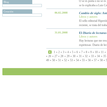
O se es poeta o no se es
Blog
se lo explicaba a Luis Ce
Creación
06.02.2008
Cambio de siglo: Ant
Libros y autores
El sello editorial Hiper
reciente, se trata del t
31.01.2008
El
Diario de lecturas
Libros y autores
Hay lecturas que me resul
espiritosas. Diario de le
-
-
-
-
-
-
-
-
-
-
-
1
2
3
4
5
6
7
8
9
10
11
-
-
-
-
-
-
-
-
-
-
26
27
28
29
30
31
32
33
34
35
-
-
-
-
-
-
-
-
-
-
49
50
51
52
53
54
55
56
57
58