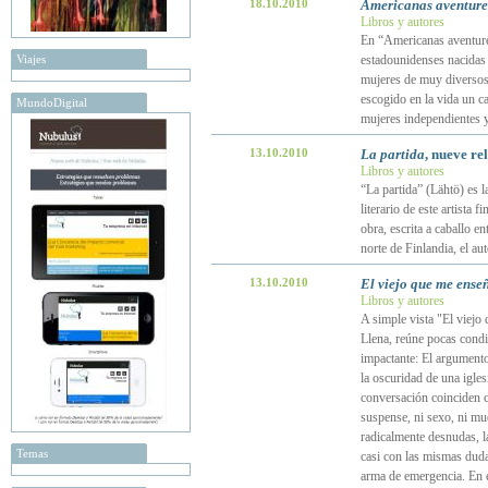
18.10.2010
Americanas aventure
Libros y autores
En “Americanas aventurer
Viajes
estadounidenses nacidas 
mujeres de muy diversos
escogido en la vida un ca
MundoDigital
mujeres independientes 
13.10.2010
La partida
, nueve re
Libros y autores
“La partida” (Lähtö) es l
literario de este artista
obra, escrita a caballo e
norte de Finlandia, el au
13.10.2010
El viejo que me ense
Libros y autores
A simple vista "El viejo
Llena, reúne pocas condi
impactante: El argumento
la oscuridad de una igles
conversación coinciden co
suspense, ni sexo, ni mu
radicalmente desnudas, l
Temas
casi con las mismas dud
arma de emergencia. En es