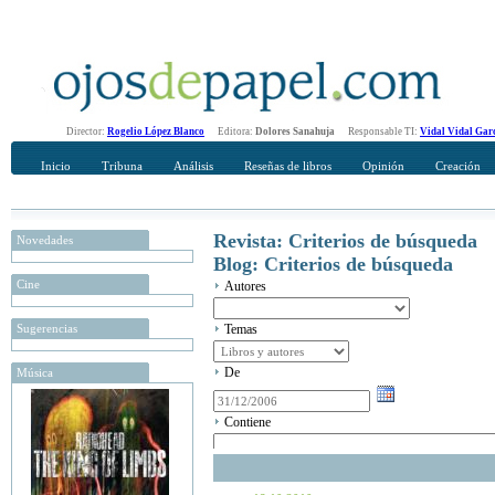
Director:
Rogelio López Blanco
Editora:
Dolores Sanahuja
Responsable TI:
Vidal Vidal Gar
Inicio
Tribuna
Análisis
Reseñas de libros
Opinión
Creación
Revista: Criterios de búsqueda
Novedades
Blog: Criterios de búsqueda
Cine
Autores
Sugerencias
Temas
De
Música
Contiene