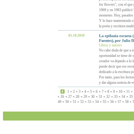
for flowers”, con el que
1969 y en 1983 publicó 
momento. Hoy, pasados 40
Y lo hace manteniendo e
la poeta y escritora madr
01.10.2010
La epifanía escueta 
Fuentes), por Julio 
Libros y autores
No cabe duda de que a med
oportunidad se tiene de o
creador va dejando a lo 
puede decir que ese reco
dedicado a la escritura p
Por tanto, para los lecto
y dar alguna noticia de e
-
-
-
-
-
-
-
-
-
-
-
1
2
3
4
5
6
7
8
9
10
11
-
-
-
-
-
-
-
-
-
-
26
27
28
29
30
31
32
33
34
35
-
-
-
-
-
-
-
-
-
-
49
50
51
52
53
54
55
56
57
58