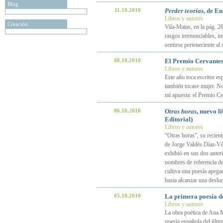
Blog
11.10.2010
Perder teorías
, de En
Libros y autores
Creación
Vila-Matas, en la pág. 28
rasgos irrenunciables, im
sentirse perteneciente al
08.10.2010
El Premio Cervantes
Libros y autores
Este año toca escritor e
también tocase mujer. N
mi apuesta: el Premio C
06.10.2010
Otras horas
, nuevo l
Editorial)
Libros y autores
“Otras horas”, su recien
de Jorge Valdés Díaz-Vél
exhibió en sus dos anteri
nombres de referencia de 
cultiva una poesía apegad
hasta alcanzar una desl
05.10.2010
La primera poesía 
Libros y autores
La obra poética de Ana 
poesía española del últi