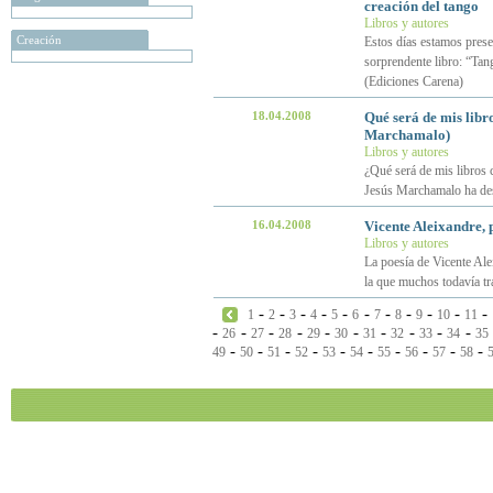
creación del tango
Libros y autores
Creación
Estos días estamos prese
sorprendente libro: “Tan
(Ediciones Carena)
18.04.2008
Qué será de mis libro
Marchamalo)
Libros y autores
¿Qué será de mis libros c
Jesús Marchamalo ha des
16.04.2008
Vicente Aleixandre, 
Libros y autores
La poesía de Vicente Alei
la que muchos todavía tr
-
-
-
-
-
-
-
-
-
-
-
1
2
3
4
5
6
7
8
9
10
11
-
-
-
-
-
-
-
-
-
-
26
27
28
29
30
31
32
33
34
35
-
-
-
-
-
-
-
-
-
-
49
50
51
52
53
54
55
56
57
58