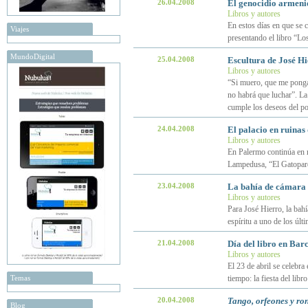
26.04.2008
El genocidio armenio
Libros y autores
En estos días en que se 
Viajes
presentando el libro “Los
MundoDigital
25.04.2008
Escultura de José Hie
Libros y autores
“Si muero, que me ponga
no habrá que luchar”. La 
cumple los deseos del po
24.04.2008
El palacio en ruina
Libros y autores
En Palermo continúa en ru
Lampedusa, “El Gatopardo
23.04.2008
La bahía de cámara 
Libros y autores
Para José Hierro, la bah
espíritu a uno de los úl
21.04.2008
Día del libro en Bar
Libros y autores
El 23 de abril se celebra
Temas
tiempo: la fiesta del libro
20.04.2008
Tango, orfeones y ro
Blog