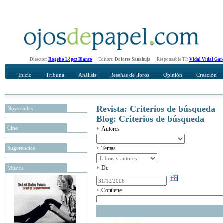
Director:
Rogelio López Blanco
Editora:
Dolores Sanahuja
Responsable TI:
Vidal Vidal Gar
Inicio
Tribuna
Análisis
Reseñas de libros
Opinión
Creación
Revista: Criterios de búsqueda
Novedades
Blog: Criterios de búsqueda
Cine
Autores
Sugerencias
Temas
De
Música
Contiene