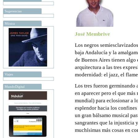
Sugerencias
Música
José Membrive
Los negros semiesclavizados 
baja Andalucía y la amalgama
de Buenos Aires tienen algo
arquitectura a las tres expre
modernidad: el jazz, el flame
Viajes
Los tres fueron germinando a 
MundoDigital
en aparecer pero el que más
mundial) para eclosionar a lo
esplendor hacia los confines
un gran bálsamo musical para
sangrantes que la injusticia 
muchísimas más cosas en com