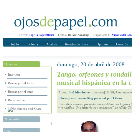
Director:
Rogelio López Blanco
Editora:
Dolores Sanahuja
Responsable TI:
Vidal Vidal Gar
Inicio
Tribuna
Análisis
Reseñas de libros
Opinión
Creación
domingo, 20 de abril de 2008
Opciones
Recomendar
Su nombre Completo
Tango, orfeones y rondall
Imprimir
musical hispánica en la 
Buscar por el Autor
Buscar por el tema
Autor:
José Membrive
-
Lecturas[10020] Comentario
Libros y autores en Blog personal por Libros
Recomendar
Estos días estamos presentando en diferentes lugares 
y rondallas. Una historia con imágenes” de Alicia Ch
Novedades
Cine