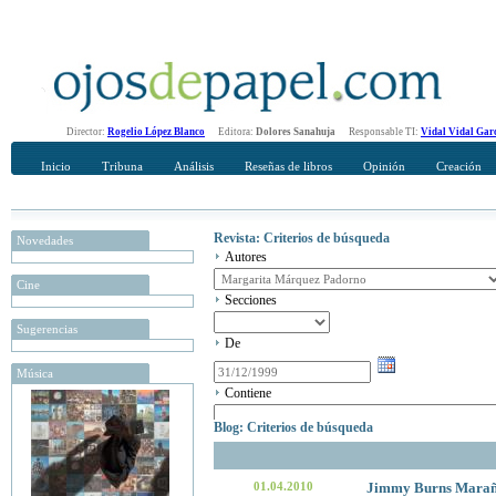
Director:
Rogelio López Blanco
Editora:
Dolores Sanahuja
Responsable TI:
Vidal Vidal Gar
Inicio
Tribuna
Análisis
Reseñas de libros
Opinión
Creación
Revista: Criterios de búsqueda
Novedades
Autores
Cine
Secciones
Sugerencias
De
Música
Contiene
Blog: Criterios de búsqueda
01.04.2010
Jimmy Burns Mara