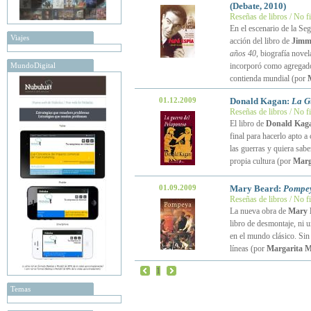
(Debate, 2010)
Reseñas de libros / No f
En el escenario de la Se
Viajes
acción del libro de
Jimm
años 40
, biografía nove
MundoDigital
incorporó como agregado 
contienda mundial (por
01.12.2009
Donald Kagan:
La G
Reseñas de libros / No f
El libro de
Donald Kag
final para hacerlo apto a c
las guerras y quiera sab
propia cultura (por
Marg
01.09.2009
Mary Beard:
Pompey
Reseñas de libros / No f
La nueva obra de
Mary 
libro de desmontaje, ni u
en el mundo clásico. Sin
líneas (por
Margarita 
1
Temas