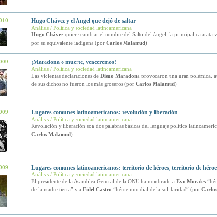
2010
Hugo Chávez y el Angel que dejó de saltar
Análisis / Política y sociedad latinoamericana
Hugo Chávez
quiere cambiar el nombre del Salto del Angel, la principal catarata 
por su equivalente indígena (por
Carlos Malamud
)
2009
¡Maradona o muerte, venceremos!
Análisis / Política y sociedad latinoamericana
Las violentas declaraciones de
Diego Maradona
provocaron una gran polémica, a
de sus dichos no fueron los más groseros (por
Carlos Malamud
)
2009
Lugares comunes latinoamericanos: revolución y liberación
Análisis / Política y sociedad latinoamericana
Revolución y liberación son dos palabras básicas del lenguaje político latinoameri
Carlos Malamud
)
2009
Lugares comunes latinoamericanos: territorio de héroes, territorio de héro
Análisis / Política y sociedad latinoamericana
El presidente de la Asamblea General de la ONU ha nombrado a
Evo Morales
“hér
de la madre tierra” y a
Fidel Castro
“héroe mundial de la solidaridad” (por
Carlo