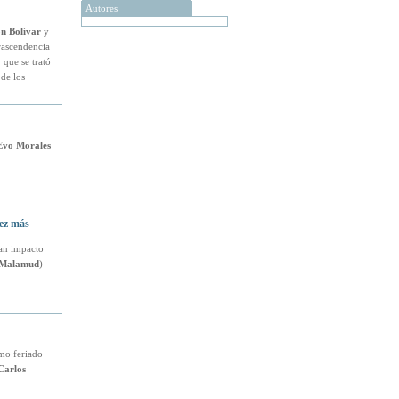
Autores
n Bolívar
y
trascendencia
 que se trató
de los
Evo Morales
ez más
an impacto
 Malamud
)
mo feriado
Carlos