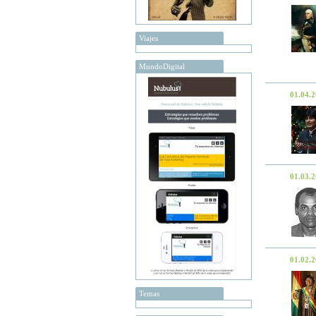
Viajes
MundoDigital
01.04.
01.03.
01.02.
Temas