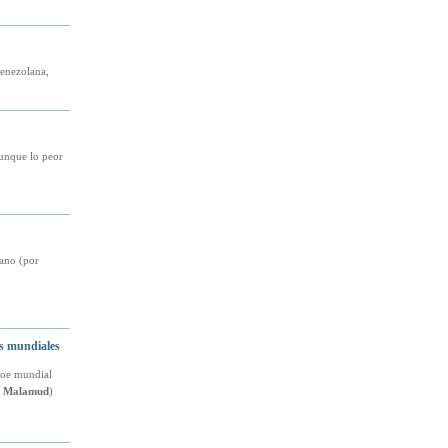
venezolana,
unque lo peor
cano (por
es mundiales
oe mundial
s Malamud
)