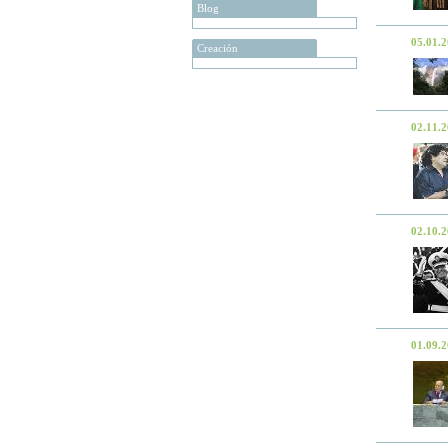
Blog
05.01.
Creación
02.11.
02.10.
01.09.