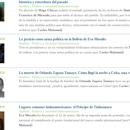
histórica y reescritura del pasado
Análisis / Política y sociedad latinoamericana
Un decreto de
Hugo Chávez
ordenó el traslado perentorio de los archivos de
Simó
Francisco de Miranda
para que estén al alcance del pueblo. Es indudable, por la 
de la medida y su repercusión mediática, que el presidente no fue ajeno al mismo y
más de una medida política que técnica, relacionada con el estado de conservación 
archivos (por
Carlos Malamud
)
2010
La justicia como arma política en la Bolivia de Evo Morales
Análisis / Política y sociedad latinoamericana
Tres ex presidentes y un ex vicepresidente bolivianos denunciaron los intentos de
de utilizar a la justicia como arma política en su contra (por
Carlos Malamud
)
2010
La muerte de Orlando Zapata Tamayo. Cómo llegó la noche a Cuba, una v
Análisis / Política y sociedad latinoamericana
El desenlace fatal de la huelga de hambre de
Orlando Zapata Tamayo
tuvo un gr
mediático internacional, ¿tendrá, igualmente, repercusiones en Cuba? (por
Carlos
2010
Lugares comunes latinoamericanos: el Príncipe de Tiahuanacu
Análisis / Política y sociedad latinoamericana
Evo Morales
ha decretado el 22 de enero, día de su segunda toma de posesión, co
nacional al considerarlo el punto fundacional del nuevo estado plurinacional (por
Malanud
)