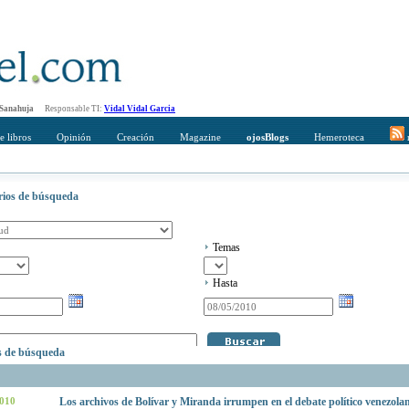
 Sanahuja
Responsable TI:
Vidal Vidal Garcia
e libros
Opinión
Creación
Magazine
ojosBlogs
Hemeroteca
r
erios de búsqueda
Temas
Hasta
os de búsqueda
2010
Los archivos de Bolívar y Miranda irrumpen en el debate político venezol