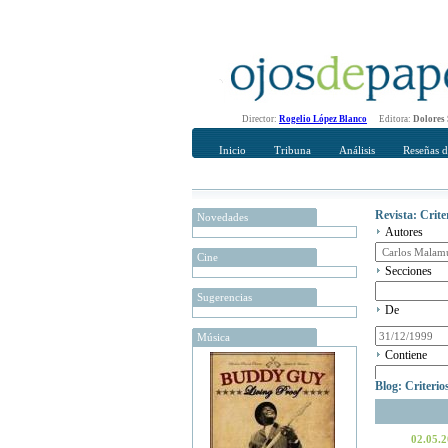
Director:
Rogelio López Blanco
Editora:
Dolores
Inicio
Tribuna
Análisis
Reseñas d
Revista: Crit
Novedades
Autores
Cine
Secciones
Sugerencias
De
Música
Contiene
Blog: Criteri
02.05.