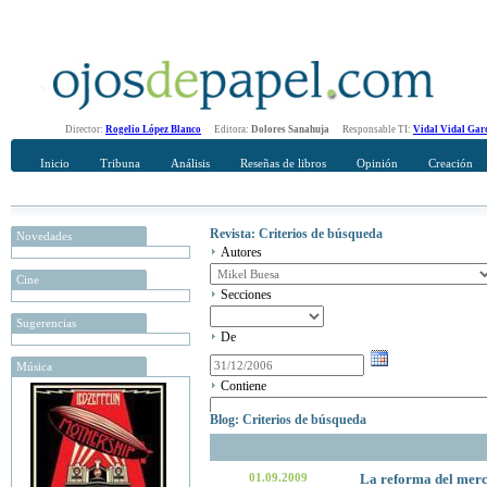
Director:
Rogelio López Blanco
Editora:
Dolores Sanahuja
Responsable TI:
Vidal Vidal Gar
Inicio
Tribuna
Análisis
Reseñas de libros
Opinión
Creación
Revista: Criterios de búsqueda
Novedades
Autores
Cine
Secciones
Sugerencias
De
Música
Contiene
Blog: Criterios de búsqueda
01.09.2009
La reforma del merc