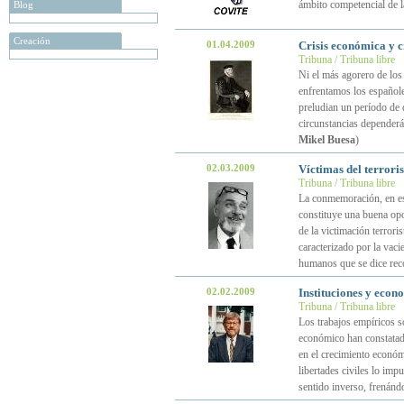
ámbito competencial de l
Blog
Creación
01.04.2009
Crisis económica y c
Tribuna / Tribuna libre
Ni el más agorero de los
enfrentamos los español
preludian un período de 
circunstancias dependerán
Mikel Buesa
)
02.03.2009
Víctimas del terror
Tribuna / Tribuna libre
La conmemoración, en es
constituye una buena opo
de la victimación terroris
caracterizado por la vaci
humanos que se dice rec
02.02.2009
Instituciones y econ
Tribuna / Tribuna libre
Los trabajos empíricos so
económico han constatado 
en el crecimiento económ
libertades civiles lo impu
sentido inverso, frenánd