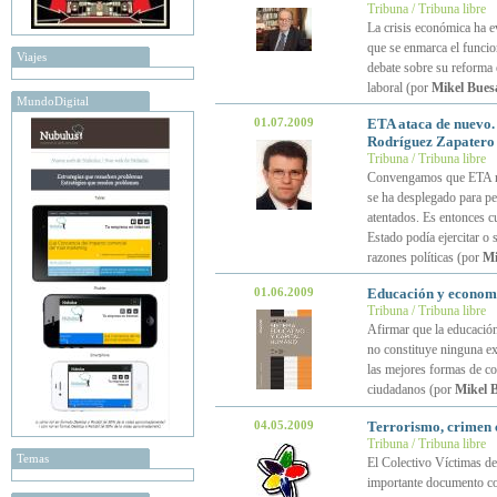
Tribuna / Tribuna libre
La crisis económica ha ev
que se enmarca el funci
Viajes
debate sobre su reforma 
laboral (por
Mikel Bues
MundoDigital
01.07.2009
ETA ataca de nuevo. L
Rodríguez Zapatero
Tribuna / Tribuna libre
Convengamos que ETA no e
se ha desplegado para p
atentados. Es entonces c
Estado podía ejercitar o 
razones políticas (por
Mi
01.06.2009
Educación y econom
Tribuna / Tribuna libre
Afirmar que la educación
no constituye ninguna ex
las mejores formas de con
ciudadanos (por
Mikel 
04.05.2009
Terrorismo, crimen 
Tribuna / Tribuna libre
Temas
El Colectivo Víctimas d
importante documento con