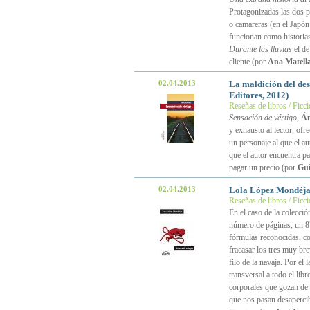
Protagonizadas las dos p
o camareras (en el Japón 
funcionan como historias
Durante las lluvias
el de
cliente (por
Ana Matella
02.04.2013
La maldición del de
Editores, 2012)
Reseñas de libros / Ficc
Sensación de vértigo
,
Án
y exhausto al lector, ofr
un personaje al que el au
que el autor encuentra pa
pagar un precio (por
Gui
02.04.2013
Lola López Mondéj
Reseñas de libros / Ficc
En el caso de la colecció
número de páginas, un 87
fórmulas reconocidas, co
fracasar los tres muy bre
filo de la navaja. Por el 
transversal a todo el lib
corporales que gozan de a
que nos pasan desapercib