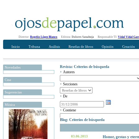
Director:
Rogelio López Blanco
Editora:
Dolores Sanahuja
Responsable TI:
Vidal Vidal Gar
Inicio
Tribuna
Análisis
Reseñas de libros
Opinión
Creación
Revista: Criterios de búsqueda
Novedades
Autores
Cine
Secciones
Sugerencias
De
Música
Contiene
Blog: Criterios de búsqueda
03.06.2013
Honor, gestas y eter