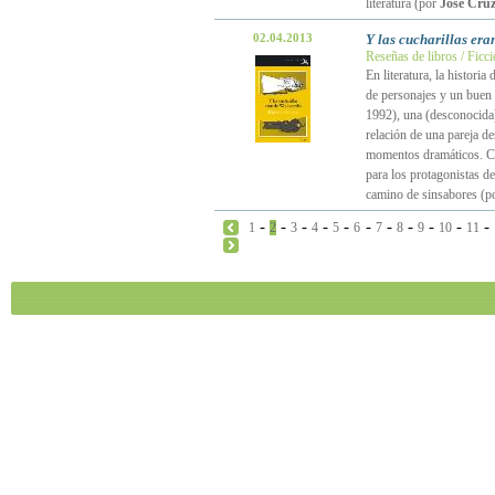
literatura (por
José Cruz
02.04.2013
Y las cucharillas er
Reseñas de libros / Ficc
En literatura, la histor
de personajes y un buen 
1992), una (desconocida) 
relación de una pareja d
momentos dramáticos. Cas
para los protagonistas d
camino de sinsabores (p
-
-
-
-
-
-
-
-
-
-
-
1
2
3
4
5
6
7
8
9
10
11