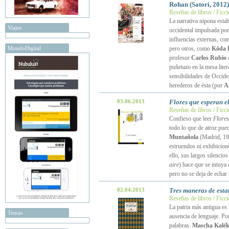
Rohan (Satori, 2012)
Reseñas de libros / Ficc
La narrativa nipona estab
Viajes
occidental impulsada po
influencias externas, com
MundoDigital
pero otros, como
Kōda 
profesor
Carlos Rubio
e
puñetazo en la mesa liter
sensibilidades de Occide
herederos de ésta (por
A
03.06.2013
Flores que esperan el
Reseñas de libros / Ficc
Confieso que leer
Flores
todo lo que de atroz pued
Muntañola
(Madrid, 197
estruendos ni exhibicione
ello, sus largos silencios
aire
) hace que se intuya 
pero no se deja de echa
02.04.2013
Tres maneras de esta
Reseñas de libros / Ficc
La patria más antigua es 
Temas
ausencia de lenguaje. Po
palabras.
Mascha Kalé