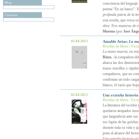
Blog
consciencia del lenguaje 
poema “En un banco”:
Y
profunda patria de la l
Creación
esta reseña, que versa so
obra:
Tres maneras de es
Moreno
(por
José Ánge
02.04.2013
Amable Arias:
La ma
Reseñas de libros / Ficc
La mano muerta
, en es
Rizzo
, -la compañera def
abarca las dos dimension
trazos sencillos y rápido
compañeros, que no com
confirman un todo carga
blanco, el vacío que hoj
02.04.2013
Una extraña historia a
Reseñas de libros / Ficc
La literatura del escritor
quedaron atrapados insec
que languidecía ante sus
ese Japón de las
geishas
durante toda su vida y qu
pone al alcance del lect
Una extraña historia al e