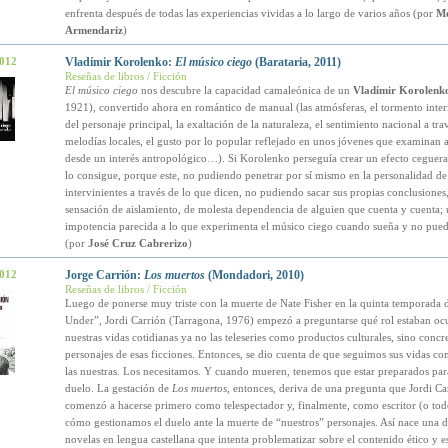
enfrenta después de todas las experiencias vividas a lo largo de varios años (por
M
Armendariz
)
2012
Vladímir Korolenko:
El músico ciego
(Barataria, 2011)
Reseñas de libros / Ficción
El músico ciego
nos descubre la capacidad camaleónica de un
Vladímir Korolenk
1921), convertido ahora en romántico de manual (las atmósferas, el tormento interi
del personaje principal, la exaltación de la naturaleza, el sentimiento nacional a trav
melodías locales, el gusto por lo popular reflejado en unos jóvenes que examinan a
desde un interés antropológico…). Si Korolenko perseguía crear un efecto ceguera 
lo consigue, porque este, no pudiendo penetrar por sí mismo en la personalidad de
intervinientes a través de lo que dicen, no pudiendo sacar sus propias conclusiones,
sensación de aislamiento, de molesta dependencia de alguien que cuenta y cuenta;
impotencia parecida a lo que experimenta el músico ciego cuando sueña y no pued
(por
José Cruz Cabrerizo
)
2012
Jorge Carrión:
Los muertos
(Mondadori, 2010)
Reseñas de libros / Ficción
Luego de ponerse muy triste con la muerte de Nate Fisher en la quinta temporada d
Under”, Jordi Carrión (Tarragona, 1976) empezó a preguntarse qué rol estaban o
nuestras vidas cotidianas ya no las teleseries como productos culturales, sino concr
personajes de esas ficciones. Entonces, se dio cuenta de que seguimos sus vidas co
las nuestras. Los necesitamos. Y cuando mueren, tenemos que estar preparados para
duelo. La gestación de
Los muertos
, entonces, deriva de una pregunta que Jordi Ca
comenzó a hacerse primero como telespectador y, finalmente, como escritor (o todo
cómo gestionamos el duelo ante la muerte de “nuestros” personajes. Así nace una d
novelas en lengua castellana que intenta problematizar sobre el contenido ético y e