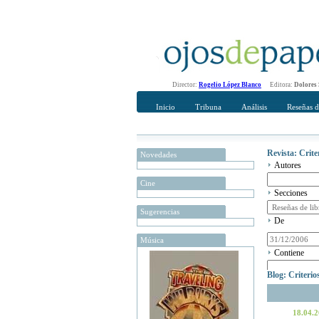
Director:
Rogelio López Blanco
Editora:
Dolores
Inicio
Tribuna
Análisis
Reseñas d
Revista: Crit
Novedades
Autores
Cine
Secciones
Sugerencias
De
Música
Contiene
Blog: Criteri
18.04.