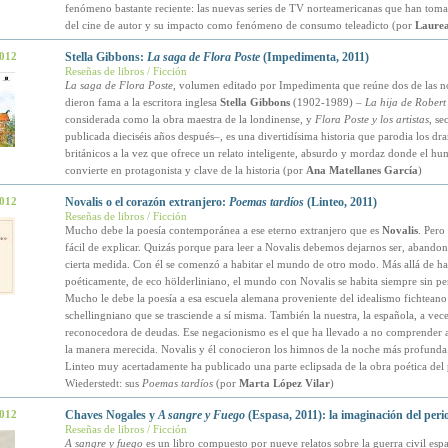
fenómeno bastante reciente: las nuevas series de TV norteamericanas que han tom
del cine de autor y su impacto como fenómeno de consumo teleadicto (por
Laure
2012
Stella Gibbons:
La saga de Flora Poste
(Impedimenta, 2011)
Reseñas de libros / Ficción
La saga de Flora Poste
, volumen editado por Impedimenta que reúne dos de las n
dieron fama a la escritora inglesa
Stella Gibbons
(1902-1989) –
La hija de Robert
considerada como la obra maestra de la londinense, y
Flora Poste y los artistas
, se
publicada dieciséis años después–, es una divertidísima historia que parodia los dr
británicos a la vez que ofrece un relato inteligente, absurdo y mordaz donde el hu
convierte en protagonista y clave de la historia (por
Ana Matellanes García
)
2012
Novalis o el corazón extranjero:
Poemas tardíos
(Linteo, 2011)
Reseñas de libros / Ficción
Mucho debe la poesía contemporánea a ese eterno extranjero que es
Novalis
. Pero
fácil de explicar. Quizás porque para leer a Novalis debemos dejarnos ser, abandon
cierta medida. Con él se comenzó a habitar el mundo de otro modo. Más allá de ha
poéticamente, de eco hölderliniano, el mundo con Novalis se habita siempre sin per
Mucho le debe la poesía a esa escuela alemana proveniente del idealismo fichteano
schellingniano que se trasciende a sí misma. También la nuestra, la española, a vec
reconocedora de deudas. Ese negacionismo es el que ha llevado a no comprender 
la manera merecida. Novalis y él conocieron los himnos de la noche más profunda.
Linteo muy acertadamente ha publicado una parte eclipsada de la obra poética del 
Wiederstedt: sus
Poemas tardíos
(por
Marta López Vilar
)
2012
Chaves Nogales y
A sangre y Fuego
(Espasa, 2011): la imaginación del peri
Reseñas de libros / Ficción
A sangre y fuego
es un libro compuesto por nueve relatos sobre la guerra civil espa