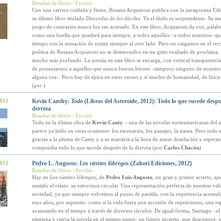
Reseñas de libros / Ficción
Con una carrera cuidada y firme, Rosana Acquaroni publica con la zaragozana Edit
su último libro titulado
Discordia de los dóciles
. Ya el título es sorprendente. Su i
juego de contrarios nunca fue tan acertado. En este libro, Acquaroni da voz, palabr
como una huella que quedará para siempre, a todos aquellos –a todos nosotros- que
tiempo con la sensación de existir siempre al otro lado. Pero no caigamos en el err
poética de Rosana Acquaroni no se desenvuelve en un grito exaltado de proclama.
mucho más profundo. La poesía en este libro se encarga, con vertical transparenci
de presentarnos a aquellos que nunca fueron héroes –tampoco ninguno de nosotro
alguna vez-. Poco hay de épica en estos versos y sí mucho de humanidad, de líric
(por
)
2012
Kevin Canthy:
Todo
(Libros del Asteroide, 2012): Todo lo que sucede despu
derrota
Reseñas de libros / Ficción
Todo en la última obra de
Kevin Canty
– una de las novelas norteamericanas del 
parece ya leído en otras ocasiones: los escenarios, los paisajes, la trama. Pero todo e
gracias a la pluma de Canty y a su maestría a la hora de aunar desolación y espera
compendia todo lo que sucede después de la derrota (por
Carlos Chacón
)
2012
Pedro L. Angosto:
Los vientos lóbregos
(Zahorí Ediciones, 2012)
Reseñas de libros / Ficción
Hay en
Los vientos lóbregos
, de
Pedro Luis Angosto
, un gran y primer acierto, qu
sentido el relato: su estructura circular. Una representación perfecta de nuestras vid
sociedad, ya que siempre volvemos al punto de partida, con la experiencia acumul
esos años, por supuesto: como si la vida fuera una sucesión de repeticiones, una es
avanzando en el tiempo a través de diversos círculos. De igual forma, Santiago –el
empieza y cierra la novela en el mismo punto: un futuro incierto, que desconoce, y 