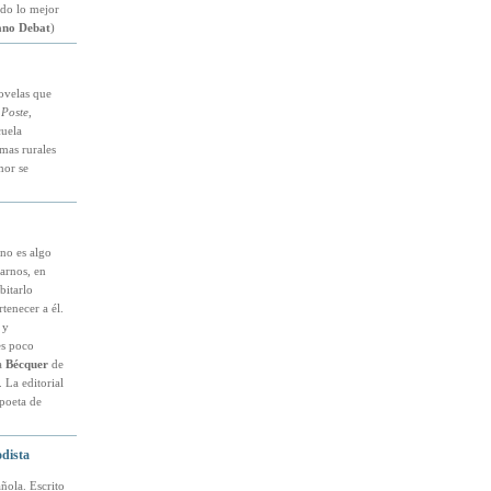
ado lo mejor
ano Debat
)
ovelas que
 Poste
,
cuela
amas rurales
mor se
 no es algo
arnos, en
bitarlo
tenecer a él.
 y
es poco
a
Bécquer
de
 La editorial
poeta de
odista
ñola. Escrito