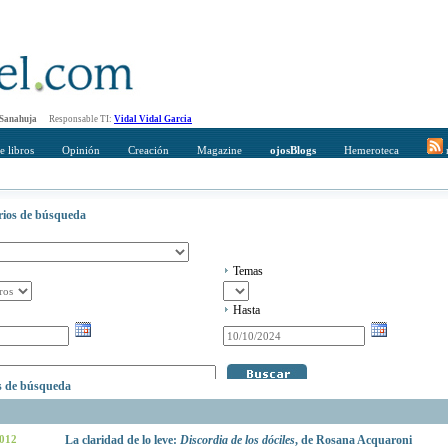
 Sanahuja
Responsable TI:
Vidal Vidal Garcia
e libros
Opinión
Creación
Magazine
ojosBlogs
Hemeroteca
r
erios de búsqueda
Temas
Hasta
os de búsqueda
2012
La claridad de lo leve:
Discordia de los dóciles
, de Rosana Acquaroni