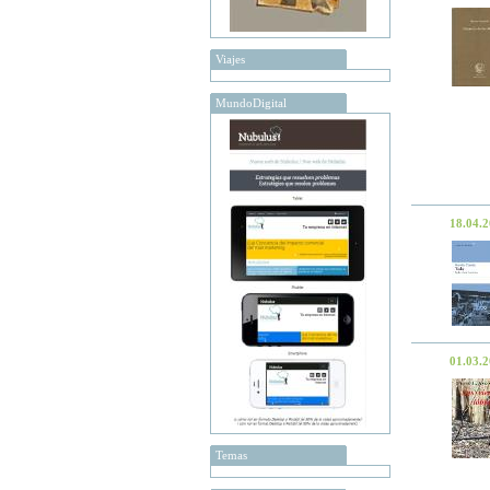
Viajes
MundoDigital
18.04.
01.03.
Temas