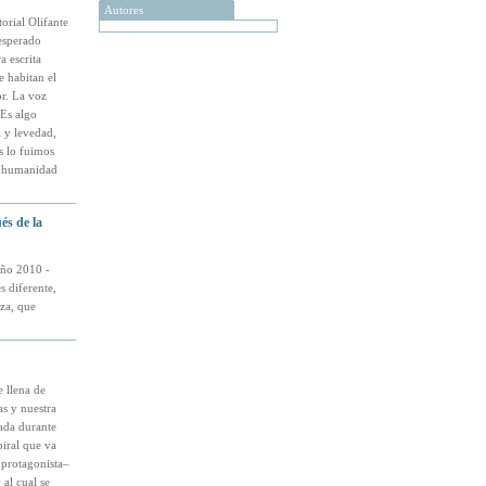
Autores
orial Olifante
nesperado
a escrita
 habitan el
or. La voz
 Es algo
a y levedad,
s lo fuimos
a humanidad
és de la
año 2010 -
s diferente,
nza, que
e llena de
as y nuestra
ada durante
piral que va
 protagonista–
al cual se