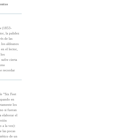
ontxo
o
(1853-
or, la palidez
és de las
 los aldeanos
en el lector,
 los
 sufre cierta
 una
e recordar
e “Six Feet
cupando en
etamente los
mo si fueran
 elaborar el
rrión
 a la vez):
e las pocas
stético de un