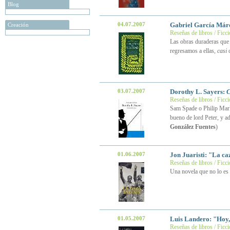
Blog
04.07.2007
Gabriel García Már
Creación
Reseñas de libros / Ficc
Las obras duraderas que
regresamos a ellas,
casi
c
03.07.2007
Dorothy L. Sayers:
C
Reseñas de libros / Ficc
Sam Spade o Philip Marlo
bueno de lord Peter, y a
González Fuentes
)
01.06.2007
Jon Juaristi: "La ca
Reseñas de libros / Ficc
Una novela que no lo es
01.05.2007
Luis Landero: "Hoy, 
Reseñas de libros / Ficc