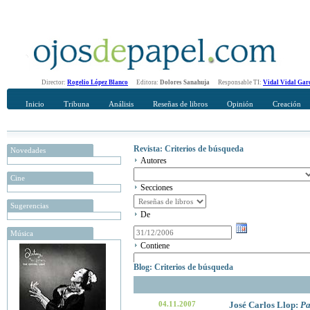
Director:
Rogelio López Blanco
Editora:
Dolores Sanahuja
Responsable TI:
Vidal Vidal Gar
Inicio
Tribuna
Análisis
Reseñas de libros
Opinión
Creación
Revista: Criterios de búsqueda
Novedades
Autores
Cine
Secciones
Sugerencias
De
Música
Contiene
Blog: Criterios de búsqueda
04.11.2007
José Carlos Llop:
Pa