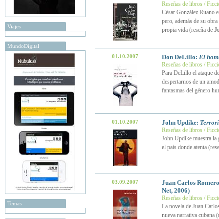
Reseñas de libros / Ficc
César González Ruano es
pero, además de su obra e
Viajes
propia vida (reseña de
J
MundoDigital
01.10.2007
Don DeLillo:
El homb
Reseñas de libros / Ficc
Para DeLillo el ataque d
despertarnos de un amodor
fantasmas del género h
01.10.2007
John Updike:
Terrori
Reseñas de libros / Ficc
John Updike muestra la g
el país donde atenta (re
03.09.2007
Juan Carlos Romero
Net, 2006)
Reseñas de libros / Ficc
Temas
La novela de Juan Carlo
nueva narrativa cubana 