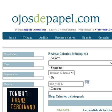
Director:
Rogelio López Blanco
Editora:
Dolores Sanahuja
Responsable TI:
Vidal Vidal Gar
Inicio
Tribuna
Análisis
Reseñas de libros
Opinión
Creación
Revista: Criterios de búsqueda
Novedades
Autores
Cine
Secciones
Sugerencias
De
Música
Contiene
Blog: Criterios de búsqueda
01.12.2011
La pérdida de la ide