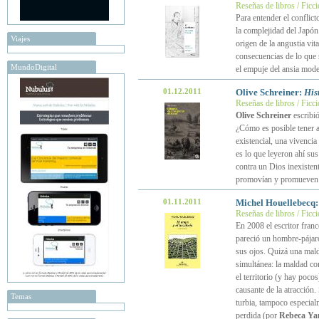
Reseñas de libros / Ficc
Para entender el conflic
la complejidad del Japón
Viajes
origen de la angustia vit
consecuencias de lo qu
MundoDigital
el empuje del ansia mode
01.12.2011
Olive Schreiner:
His
Reseñas de libros / Ficc
Olive Schreiner
escribi
¿Cómo es posible tener a
existencial, una vivencia
es lo que leyeron ahí sus
contra un Dios inexistent
promovían y promueven l
01.11.2011
Michel Houellebecq
Reseñas de libros / Ficc
En 2008 el escritor fran
pareció un hombre-pájaro
sus ojos. Quizá una mald
simultánea: la maldad co
el territorio (y hay poc
causante de la atracción.
Temas
turbia, tampoco especialm
perdida (por
Rebeca Ya