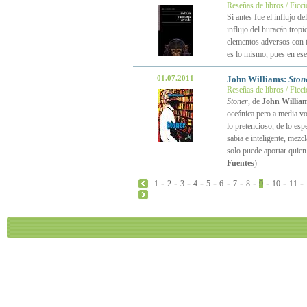
Reseñas de libros / Ficc
Si antes fue el influjo de
influjo del huracán trop
elementos adversos con t
es lo mismo, pues en es
01.07.2011
John Williams:
Ston
Reseñas de libros / Ficc
Stoner
, de
John Willia
oceánica pero a media voz
lo pretencioso, de lo espe
sabia e inteligente, mez
solo puede aportar quien
Fuentes
)
-
-
-
-
-
-
-
-
-
-
-
1
2
3
4
5
6
7
8
9
10
11