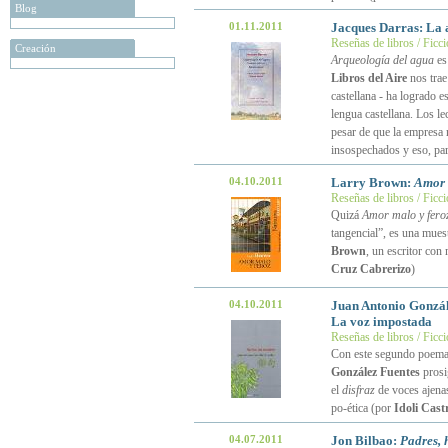
Blog
01.11.2011
Jacques Darras: La 
Reseñas de libros / Ficc
Creación
Arqueología del agua
es
Libros del Aire
nos trae
castellana - ha logrado e
lengua castellana. Los le
pesar de que la empresa n
insospechados y eso, para
04.10.2011
Larry Brown:
Amor 
Reseñas de libros / Ficc
Quizá
Amor malo y fero
tangencial”, es una muest
Brown
, un escritor con
Cruz Cabrerizo
)
04.10.2011
Juan Antonio Gonzál
La voz impostada
Reseñas de libros / Ficc
Con este segundo poemari
González Fuentes
prosi
el
disfraz
de voces ajenas
po-ética (por
Idoli Cast
04.07.2011
Jon Bilbao:
Padres, 