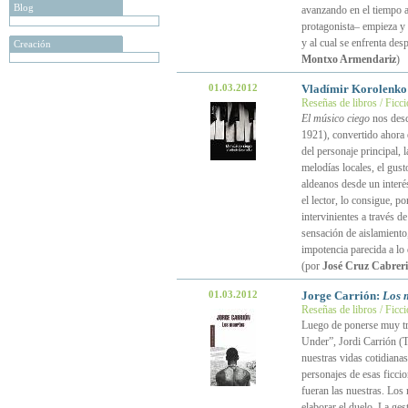
Blog
avanzando en el tiempo a
protagonista– empieza y 
y al cual se enfrenta des
Creación
Montxo Armendariz
)
01.03.2012
Vladímir Korolenko
Reseñas de libros / Ficc
El músico ciego
nos desc
1921), convertido ahora e
del personaje principal, l
melodías locales, el gus
aldeanos desde un interé
el lector, lo consigue, p
intervinientes a través d
sensación de aislamiento
impotencia parecida a lo
(por
José Cruz Cabreri
01.03.2012
Jorge Carrión:
Los 
Reseñas de libros / Ficc
Luego de ponerse muy tri
Under”, Jordi Carrión (
nuestras vidas cotidianas
personajes de esas ficci
fueran las nuestras. Los
elaborar el duelo. La ge