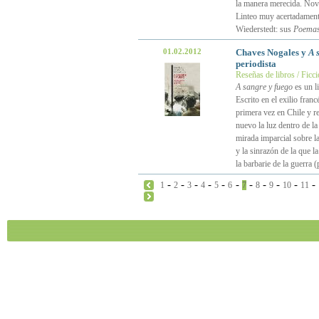
la manera merecida. Nova
Linteo muy acertadamente
Wiederstedt: sus
Poemas
01.02.2012
Chaves Nogales y
A 
periodista
Reseñas de libros / Ficc
A sangre y fuego
es un l
Escrito en el exilio fran
primera vez en Chile y r
nuevo la luz dentro de l
mirada imparcial sobre la
y la sinrazón de la que l
la barbarie de la guerra 
-
-
-
-
-
-
-
-
-
-
-
1
2
3
4
5
6
7
8
9
10
11