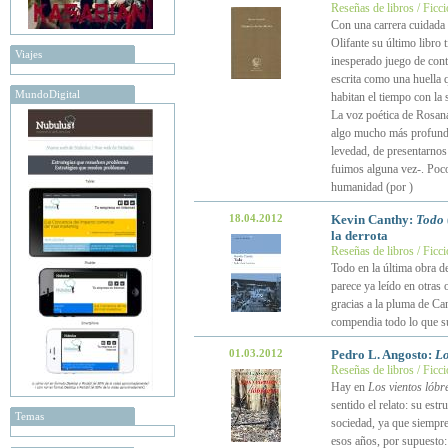
Reseñas de libros / Ficc
Con una carrera cuidada 
Olifante su último libro 
Viajes
inesperado juego de contr
escrita como una huella 
MundoDigital
habitan el tiempo con la 
La voz poética de Rosana
algo mucho más profundo.
levedad, de presentarno
fuimos alguna vez-. Poco
humanidad (por
)
18.04.2012
Kevin Canthy:
Todo
la derrota
Reseñas de libros / Ficc
Todo en la última obra d
parece ya leído en otras o
gracias a la pluma de Can
compendia todo lo que s
01.03.2012
Pedro L. Angosto:
Lo
Reseñas de libros / Ficc
Hay en
Los vientos lóbr
sentido el relato: su est
Temas
sociedad, ya que siempre
esos años, por supuesto: 