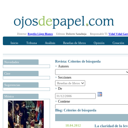
Director:
Rogelio López Blanco
Editora:
Dolores Sanahuja
Responsable TI:
Vidal Vidal Gar
Inicio
Tribuna
Análisis
Reseñas de libros
Opinión
Creación
Revista: Criterios de búsqueda
Novedades
Autores
Cine
Secciones
Sugerencias
De
Música
Contiene
Blog: Criterios de búsqueda
18.04.2012
La claridad de lo le