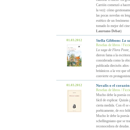
Carrión comenzó a hacers
la vez): cómo gestionamo
las pocas novelas en leng
estético de un fenómeno 
tomado lo mejor del cin
Laureano Debat
)
01.03.2012
Stella Gibbons:
La s
Reseñas de libros / Ficc
La saga de Flora Poste
,
dieron fama a la escritor
considerada como la obra
publicada dieciséis años 
británicos a la vez que o
convierte en protagonista
01.03.2012
Novalis o el corazón
Reseñas de libros / Ficc
Mucho debe la poesía co
fácil de explicar. Quizá
cierta medida. Con él se
poéticamente, de eco höld
Mucho le debe la poesía 
schellingniano que se tra
reconocedora de deudas.