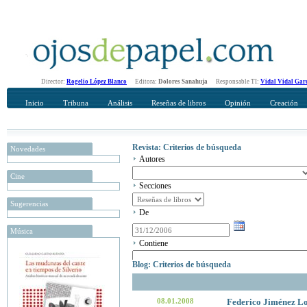
Director:
Rogelio López Blanco
Editora:
Dolores Sanahuja
Responsable TI:
Vidal Vidal Gar
Inicio
Tribuna
Análisis
Reseñas de libros
Opinión
Creación
Revista: Criterios de búsqueda
Novedades
Autores
Cine
Secciones
Sugerencias
De
Música
Contiene
Blog: Criterios de búsqueda
08.01.2008
Federico Jiménez L