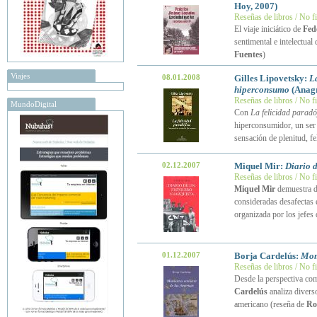
Hoy, 2007)
Reseñas de libros / No f
El viaje iniciático de
Fed
sentimental e intelectua
Fuentes
)
Viajes
08.01.2008
Gilles Lipovetsky:
La
hiperconsumo
(Anag
Reseñas de libros / No f
MundoDigital
Con
La felicidad paradó
hiperconsumidor, un ser 
sensación de plenitud, fe
02.12.2007
Miquel Mir:
Diario d
Reseñas de libros / No f
Miquel Mir
demuestra de
consideradas desafectas 
organizada por los jefe
01.12.2007
Borja Cardelús:
Mom
Reseñas de libros / No f
Desde la perspectiva com
Cardelús
analiza diverso
americano (reseña de
Ro