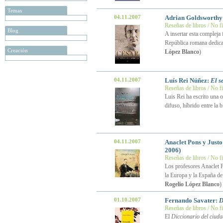
Temas
04.11.2007
Adrian Goldsworthy
Reseñas de libros / No f
Blog
A insertar esta compleja 
República romana dedica
Creación
López Blanco
)
04.11.2007
Luís Rei Núñez:
El s
Reseñas de libros / No f
Luis Rei ha escrito una 
difuso, híbrido entre la 
04.11.2007
Anaclet Pons y Just
2006)
Reseñas de libros / No f
Los profesores Anaclet P
la Europa y la España de
Rogelio López Blanco
)
01.10.2007
Fernando Savater:
D
Reseñas de libros / No f
El
Diccionario del ciud