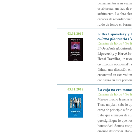
pensamientos a su vez m
establecerán un lazo de r
sufrimiento. La obra alc
capaces de recordar que
ruido de fondo en forma 
03.01.2012
Gilles Lipovetsky y
cultura planetaria
(A
Reseñas de libros / No f
El Occidente globalizado
Lipovetsky
y
Hervé Ju
Henri Tavoillot
, un tex
civilización occidental”,
último, una discusión en 
encontrará en este volum
configura en esta primer
03.01.2012
La caja no era tonta
Reseñas de libros / No f
Merece mucho la pena l
Tiene un plan, sabe lo q
carga de principio a fin 
Sabe que el mayor de sus 
que signifique lo que no
honestidad. Somos testig
erróneo despreciar. Habl