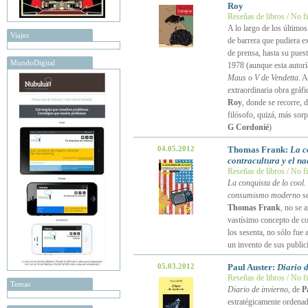
Roy
Reseñas de libros / No f
A lo largo de los últimos
Viajes
de barrera que pudiera e
de prensa, hasta su puest
MundoDigital
1978 (aunque esta autorí
Maus
o
V de Vendetta
. 
extraordinaria obra gráf
Roy
, donde se recorre, 
filósofo, quizá, más sor
G Cordonié
)
04.05.2012
Thomas Frank:
La c
contracultura y el 
Reseñas de libros / No f
La conquista de lo cool. 
consumismo moderno
se
Thomas Frank
, no se 
vastísimo concepto de c
los sesenta, no sólo fue
un invento de sus public
05.03.2012
Paul Auster:
Diario d
Reseñas de libros / No f
Temas
Diario de invierno
, de
P
estratégicamente ordenad