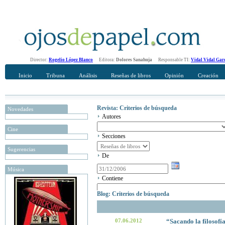
Director:
Rogelio López Blanco
Editora:
Dolores Sanahuja
Responsable TI:
Vidal Vidal Gar
Inicio
Tribuna
Análisis
Reseñas de libros
Opinión
Creación
Revista: Criterios de búsqueda
Novedades
Autores
Cine
Secciones
Sugerencias
De
Música
Contiene
Blog: Criterios de búsqueda
07.06.2012
“Sacando la filosofí