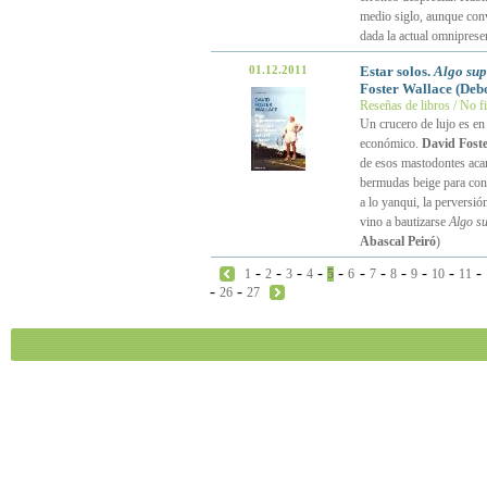
medio siglo, aunque con
dada la actual omniprese
01.12.2011
Estar solos.
Algo sup
Foster Wallace (Debo
Reseñas de libros / No f
Un crucero de lujo es en 
económico.
David Foste
de esos mastodontes acar
bermudas beige para confe
a lo yanqui, la perversió
vino a bautizarse
Algo su
Abascal Peiró
)
-
-
-
-
-
-
-
-
-
-
-
1
2
3
4
5
6
7
8
9
10
11
-
-
26
27