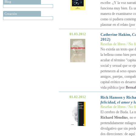
Blog
escribe. ¿Y la voz narra
funciona muy bien. Es un
manera de examinarse con
Creación
como si pudiera contempl
plasmar en el relato (por
01.03.2012
Catherine Hakim,
Ca
2012)
Reseñas de libros / No f
No existía un texto que d
la belleza como bien per
acuñar el término “capita
social y sexual que se ej
pertenecen al sexo opues
amigos, parejas, compañe
capital erótico es desar
vida pública (por
Berna
01.02.2012
Rick Hanson y Rich
felicidad, el amor y l
Reseñas de libros / No f
El cerebro de Buda. La ne
Richard Mendius
, no 
pretendidamente milagros
divulgativo que sin perder
dos direcciones: de aquí 