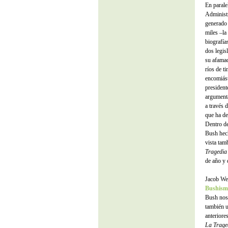
En parale
Administr
generado 
miles –la
biografía
dos legis
su afamad
ríos de t
encomiást
president
argumenta
a través 
que ha de
Dentro de
Bush hec
vista tam
Tragedia
de año y 
Jacob Wei
Bushism
Bush nos 
también u
anteriore
La Trage