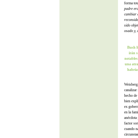
forma tot
padre era
cambiar d
reconside
sido obje
osado y,
Bush h
irán s
notables
una atra
habría
Weisberg 
canalizar
hecho de 
bien expl
ex gobern
en la fam
anécdota 
factor so
cuando na
circunsta