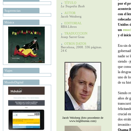
TÍTULO
por el p
La Tragedia Bush
aconteci
Sugerencias
AUTOR
con el l
Jacob Weisberg
colocada 
Música
EDITORIAL
Unidos d
RBA Libros
un
emoci
TRADUCCCION
y el inic
Josep Sarret Grau
OTROS DATOS
Era sin d
Barcelona, 2008. 336 páginas.
24 €
gobernado
nadie se 
siendo –j
que conse
Viajes
la desgra
uno de lo
MundoDigital
de su his
Siendo re
años de g
transcurr
felicitan
crucial e
Jacob Weisberg (foto procedente de
dos errát
www.leighbureau.com)
invasión 
Osama B