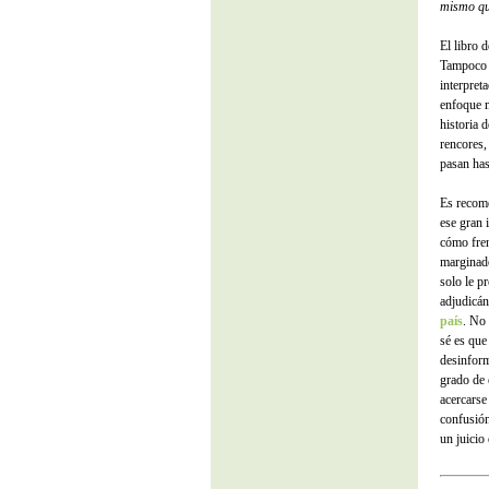
mismo qu
El libro 
Tampoco l
interpret
enfoque m
historia 
rencores,
pasan has
Es recome
ese gran
cómo fren
marginad
solo le p
adjudicán
país
. No
sé es que
desinform
grado de 
acercarse 
confusión
un juicio 