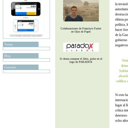
la invasi
autoritar
destrucci
elitista 
política,
Colaboraciones de Francisco Fuster
hacer fre
en Ojos de Papel
de la Gue
gobierno
Temas
negativos
Blog
Si desea comprar el libro, pulse en el
Wei
logo de PARADOX
demo
Creación
Saltán
aborda
califica
Si esto ha
internaci
lugar al 
crítica in
deterioro
ocho año