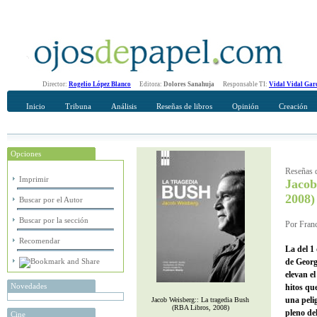
Director:
Rogelio López Blanco
Editora:
Dolores Sanahuja
Responsable TI:
Vidal Vidal Gar
Inicio
Tribuna
Análisis
Reseñas de libros
Opinión
Creación
Opciones
Recomendar
Su nombre Completo
Reseñas d
Imprimir
Jacob
2008)
Buscar por el Autor
Buscar por la sección
Por Franc
Recomendar
La del 1
de Georg
elevan e
Novedades
hitos que
una peli
Jacob Weisberg:: La tragedia Bush
(RBA Libros, 2008)
pleno de
Cine