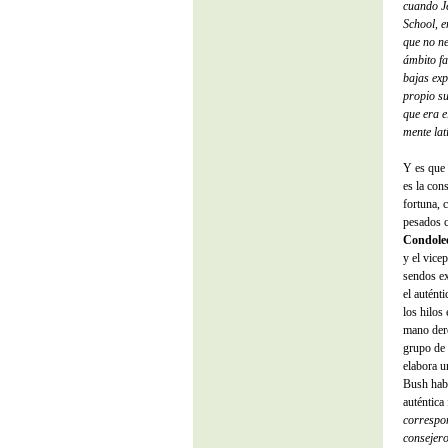
cuando J
School, e
que no n
ámbito fa
bajas exp
propio su
que era e
mente lat
Y es que 
es la con
fortuna, 
pesados c
Condolee
y el vice
sendos e
el autént
los hilos
mano dere
grupo de 
elabora u
Bush habr
auténtica 
correspon
consejero