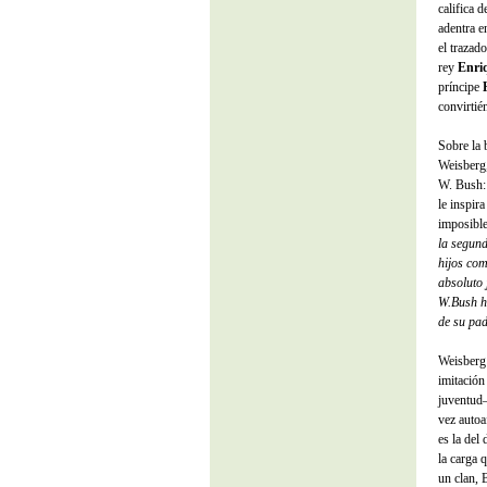
califica 
adentra e
el trazad
rey
Enri
príncipe
convirtié
Sobre la 
Weisberg,
W. Bush:
le inspira
imposibl
la segund
hijos com
absoluto 
W.Bush ha
de su pad
Weisberg 
imitación
juventud–
vez autoa
es la del
la carga 
un clan, 