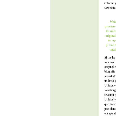
enfoque y
razonamie
Weis
proceso 
los año
original
un ape
júnior 
tota
Si me he 
muchos qu
original 
biografía
novedades
un libro 
Unidos y
Weisberg 
relación p
Unidos) 
que no re
presidenc
ensayo ab