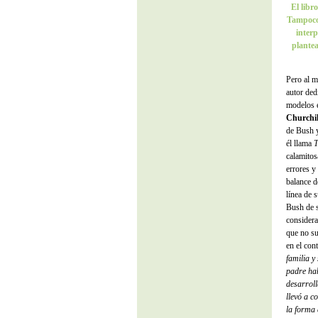
El libr
Tampoco 
interp
plantea
Pero al m
autor ded
modelos e
Churchil
de Bush y
él llama
T
calamitos
errores y
balance d
línea de s
Bush de s
considera
que no s
en el con
familia y
padre hab
desarroll
llevó a c
la forma 