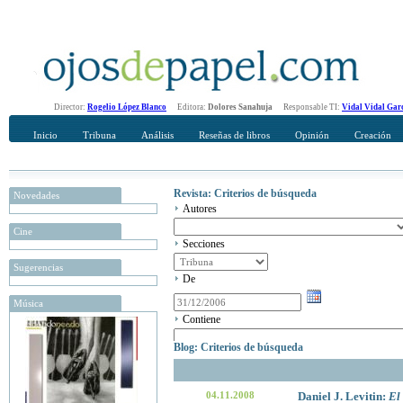
Director:
Rogelio López Blanco
Editora:
Dolores Sanahuja
Responsable TI:
Vidal Vidal Gar
Inicio
Tribuna
Análisis
Reseñas de libros
Opinión
Creación
Revista: Criterios de búsqueda
Novedades
Autores
Cine
Secciones
Sugerencias
De
Música
Contiene
Blog: Criterios de búsqueda
04.11.2008
Daniel J. Levitin:
El