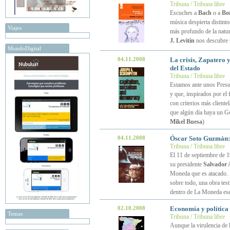
Tribuna / Tribuna libre
Escuches a
Bach
o a
Bo
música despierta distint
Viajes
más profundo de la natu
J. Levitin
nos descubre u
MundoDigital
04.11.2008
La crisis, Zapatero y
del Estado
Tribuna / Tribuna libre
Estamos ante unos Presup
y que, inspirados por el 
con criterios más client
que algún día haya un G
Mikel Buesa
)
04.11.2008
Óscar Soto Guzmán
Tribuna / Tribuna libre
El 11 de septiembre de 1
su presidente
Salvador 
Moneda que es atacado.
sobre todo, una obra test
dentro de La Moneda ese 
02.10.2008
Economía y política 
Temas
Tribuna / Tribuna libre
Aunque la virulencia de l