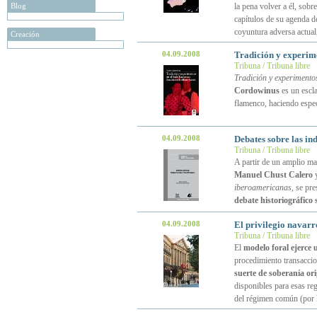
Blog
la pena volver a él, sobr
capítulos de su agenda d
coyuntura adversa actua
Creación
04.09.2008
Tradición y experime
Tribuna / Tribuna libre
Tradición y experimento
Cordowinus
es un escla
flamenco, haciendo especi
04.09.2008
Debates sobre las i
Tribuna / Tribuna libre
A partir de un amplio man
Manuel Chust Calero
iberoamericanas
, se pr
debate historiográfico
04.09.2008
El privilegio navarr
Tribuna / Tribuna libre
El
modelo foral ejerce 
procedimiento transacci
suerte de soberanía ori
disponibles para esas r
del régimen común (por