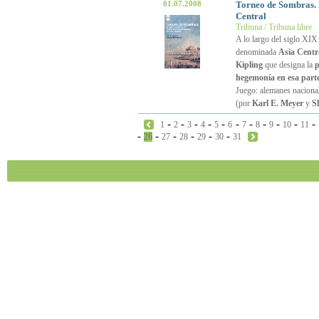
01.07.2008
Torneo de Sombras. 
Central
Tribuna / Tribuna libre
A lo largo del siglo XIX 
denominada
Asia Centr
Kipling
que designa la
hegemonía en esa part
Juego: alemanes nacional
(por
Karl E. Meyer
y
S
-
-
-
-
-
-
-
-
-
-
-
1
2
3
4
5
6
7
8
9
10
11
-
-
-
-
-
-
26
27
28
29
30
31