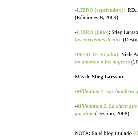
-
LIBRO (septiembre):
P.D.
(Ediciones B, 2009)
-
LIBRO (julio)
: Stieg Larss
las corrientes de aire
(Desti
-
PELÍCULA (julio)
:
Niels A
no amaban a las mujeres
(20
Más de
Stieg Larsson
:
-
Millenium 1. Los hombres 
-
Millennium 2. La chica que 
gasolina
(Destino, 2008)
NOTA: En el blog titulado
El