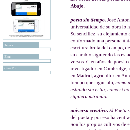
Abajo
.
poeta sin tiempo
.
José Antoni
universalidad de su obra lo h
Su sencillez, su alejamiento 
conformado una persona únic
Temas
escritura brota del campo, del
su cambio siguiendo las esta
Blog
versos. Cien años de poesía 
investigador en Cambridge, 
Creación
en Madrid, agricultor en Ant
tiempo que sigue ahí,
como p
estando sin estar, como si n
siguiera mirando.
universo creativo
.
El Poeta s
del poeta y por eso ha centra
Son los propios cultivos de e