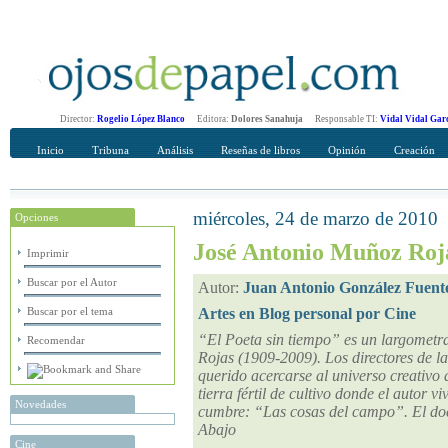
Director:
Rogelio López Blanco
Editora:
Dolores Sanahuja
Responsable TI:
Vidal Vidal Gar
Inicio
Tribuna
Análisis
Reseñas de libros
Opinión
Creación
miércoles, 24 de marzo de 2010
Opciones
Recomendar
Su nombre Completo
José Antonio Muñoz Rojas
Imprimir
Buscar por el Autor
Autor:
Juan Antonio González Fuent
Buscar por el tema
Artes en Blog personal por Cine
“El Poeta sin tiempo” es un largometr
Recomendar
Rojas (1909-2009). Los directores de l
querido acercarse al universo creativo
tierra fértil de cultivo donde el autor v
Novedades
cumbre: “Las cosas del campo”. El do
Abajo
Cine