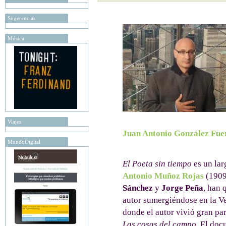
Sugerencias
Música
Viajes
Juan Antonio González Fue
MundoDigital
El Poeta sin tiempo
es un lar
Antonio Muñoz Rojas
(1909-
Sánchez
y
Jorge Peña
, han 
autor sumergiéndose en la Veg
donde el autor vivió gran par
Las cosas del campo
. El do