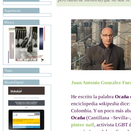
Sugerencias
Música
Viajes
Juan Antonio González Fue
MundoDigital
He escrito la palabra
Ocaña
enciclopedia
wikipedia
dice:
Colombia. Y un poco más aba
Ocaña
(Cantillana –Sevilla–
pintor naïf
, activista LGBT 