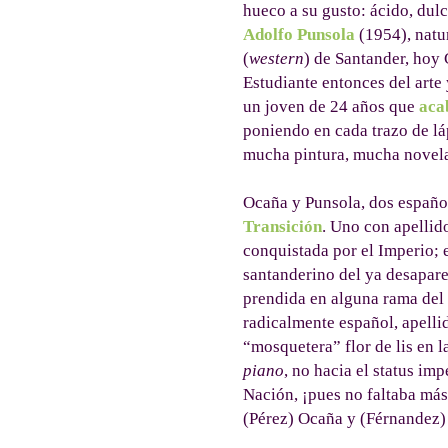
hueco a su gusto: ácido, dulc
Adolfo Punsola
(1954), natu
(
western
) de Santander, hoy
Estudiante entonces del arte 
un joven de 24 años que
aca
poniendo en cada trazo de lá
mucha pintura, mucha novela
Ocaña y Punsola, dos españo
Transición
. Uno con apellid
conquistada por el Imperio; e
santanderino del ya desapare
prendida en alguna rama del 
radicalmente español, apelli
“mosquetera” flor de lis en l
piano
, no hacia el status im
Nación, ¡pues no faltaba más!
(Pérez) Ocaña y (Férnandez) 