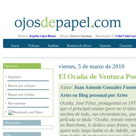
Director:
Rogelio López Blanco
Editora:
Dolores Sanahuja
Responsable TI:
Vidal Vidal Gar
Inicio
Tribuna
Análisis
Reseñas de libros
Opinión
Creación
viernes, 5 de marzo de 2010
Opciones
Recomendar
Su nombre Completo
El Ocaña de Ventura Pon
Imprimir
Buscar por el Autor
Autor:
Juan Antonio González Fuent
Buscar por el tema
Artes en Blog personal por Artes
Ocaña, José Pérez, protagonizó en 197
Recomendar
que el principal asunto (pero no el únic
encima de todo, sus circunstancias, que 
película se titula “Ocaña, retrato inter
Novedades
en Barcelona, le dedica unas frases, m
quien más largo habla es de Adolfo, cu
Cine
pero hablo de memoria) que no sale ni