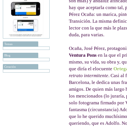
son mías) y andaluz afincado 
hay que aceptarla como tal, 
Pérez Ocaña: un marica, pinto
Transición. La misma definic
lector con la que más le plazc
duda, para varias.
Temas
Ocaña, José Pérez, protagon
Ventura Pons
en la que el pr
Blog
mismo, su vida, su obra y, qu
Creación
que diría el elocuente
Orteg
retrato intermitente
. Casi al
Barcelona, le dedica unas fr
amigos. De quien más largo 
los mencionados (lo juraría,
solo fotograma firmado por 
fantasma (circunstancia) Ado
que lo he querido muchísimo,
queriendo, que es Adolfo. No 