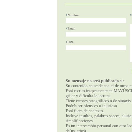
Nombre
Email
URL
Su mensaje no será publicado si:
Su contenido coincide con el de otros m
Está escrito íntegramente en MAYÚSCUL
gritar y dificulta la lectura.
Tiene errores ortográficos o de sintaxis.
Podría ser ofensivo o injurioso.
Está fuera de contexto.
Incluye insultos, palabras soeces, alusi
simplificaciones.
Es un intercambio personal con otro lect
de(usuarios).