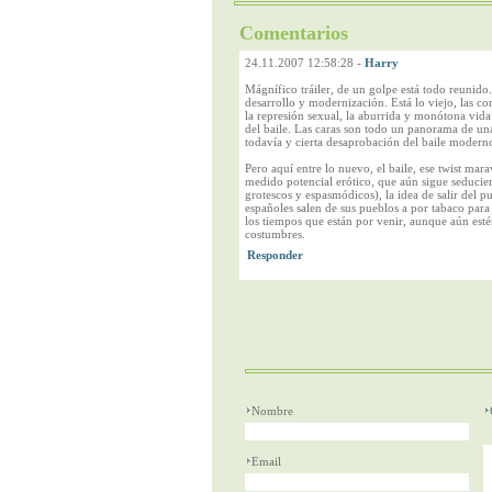
Comentarios
24.11.2007 12:58:28
-
Harry
Mágnífico tráiler, de un golpe está todo reunido
desarrollo y modernización. Está lo viejo, las com
la represión sexual, la aburrida y monótona vida
del baile. Las caras son todo un panorama de u
todavía y cierta desaprobación del baile moderno
Pero aquí entre lo nuevo, el baile, ese twist ma
medido potencial erótico, que aún sigue seducien
grotescos y espasmódicos), la idea de salir del pu
españoles salen de sus pueblos a por tabaco para
los tiempos que están por venir, aunque aún estén
costumbres.
Nombre
Email