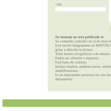
URL
Su mensaje no será publicado si:
Su contenido coincide con el de otros m
Está escrito íntegramente en MAYÚSCUL
gritar y dificulta la lectura.
Tiene errores ortográficos o de sintaxis.
Podría ser ofensivo o injurioso.
Está fuera de contexto.
Incluye insultos, palabras soeces, alusi
simplificaciones.
Es un intercambio personal con otro lect
de(usuarios).