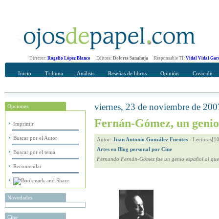
Director:
Rogelio López Blanco
Editora:
Dolores Sanahuja
Responsable TI:
Vidal Vidal Gar
Inicio
Tribuna
Análisis
Reseñas de libros
Opinión
Creación
viernes, 23 de noviembre de 200
Opciones
Recomendar
Su nombre Completo
Fernán-Gómez, un geni
Imprimir
Buscar por el Autor
Autor:
Juan Antonio González Fuentes
-
Lecturas[1
Artes en Blog personal por Cine
Buscar por el tema
Fernando Fernán-Gómez fue un genio español al que s
Recomendar
Novedades
Cine