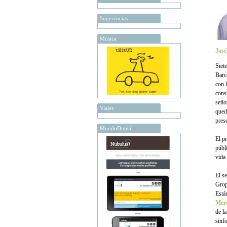
Sugerencias
Música
Jos
Siet
Barc
con 
cons
seño
Viajes
qued
pres
MundoDigital
El pr
públ
vida 
El s
Grop
Están
Mer
de l
sinfo