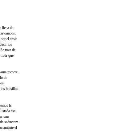
a llena de
cartonados,
 por el ansia
decir los
Se trata de
rmitir que
asma recorre
do de
nos
los bolsillos
temos la
uistada esa
ar una
ida seductora
xactamente el