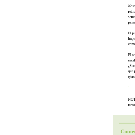
Noso
rein
seme
pelm
El pú
impe
come
El ac
escal
¿Ser
que 
ejerc
NOTA
tant
Comen