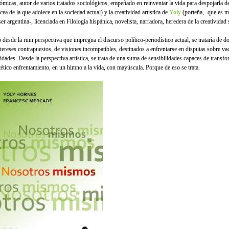
ómicas, autor de varios tratados sociológicos, empeñado en reinventar la vida para despojarla de
cea de la que adolece en la sociedad actual) y la creatividad artística de
Yoly
(porteña, -que es 
er argentina-, licenciada en Filología hispánica, novelista, narradora, heredera de la creatividad 
o desde la ruin perspectiva que impregna el discurso político-periodístico actual, se trataría de
ntereses contrapuestos, de visiones incompatibles, destinados a enfrentarse en disputas sobre va
tidades. Desde la perspectiva artística, se trata de una suma de sensibilidades capaces de transf
tético enfrentamiento, en un himno a la vida, con mayúscula. Porque de eso se trata.