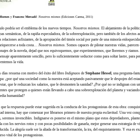
 Hornes
y
Francesc Mercadé
:
Nosotros mismos
(Ediciones Carena, 2011)
ítulo podría ser el emblema de los nuevos tiempos.
Nosotros mismos
.
El alejamiento de la polític
pas semánticas, de la rapiña especuladora, de la sobreexplotación, pero también de los afectos a
s relaciones asfixiantes, de la apropiación del timón social por parte de una minoría enloquecida
nriquecerse a toda costa…
Nosotros mismos
. Somos capaces de pilotar nuestras vidas, parecen 
onajes de la novela, dejad que nos equivoquemos, que experimentemos, que lloremos y riamos. 
ensaje aparentemente sencillo, pero lo suficientemente seductor como para soltar lastre, para pe
ventemos la vida.
s días resuena con motivo del éxito del libro
Indignaos
de
Stephane Hessel
, una pregunta-fant
pa: ¿por qué una sociedad como la nuestra está aceptando pasivamente que le despojen del esta
estar, que le reduzcan los salarios, que le desmonten la sanidad? ¿Por qué no se indignan con u
gentes que protegen a quienes están llevando a cabo una sobreexplotación del planeta y vaciando 
edia humanidad?
 que la respuesta puede estar sugerida en la conducta de los protagonistas de esta obra: conquis
rtad interna, hay que comenzar por librarnos primero de nuestra propia esclavitud. Una vez conq
a, seremos invencibles. Indignarse es ponerse en el mismo plano que estos depredadores, plante
lla con los nervios rotos y con pocas posibilidades de ganarla, mejor generar una estrategia de v
ucida. La alegría suele ser la aliada de la transformación, la ira, del enquistamiento. Y esa es e
rso vital de los protagonistas.