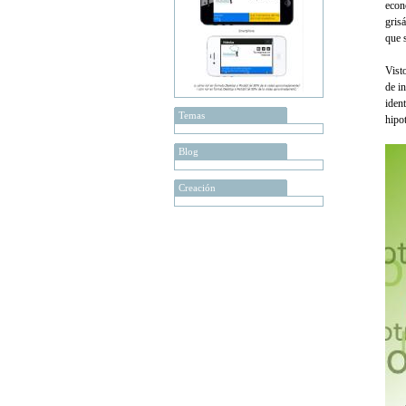
econ
grisá
que s
Vist
de i
iden
Temas
hipo
Blog
Creación