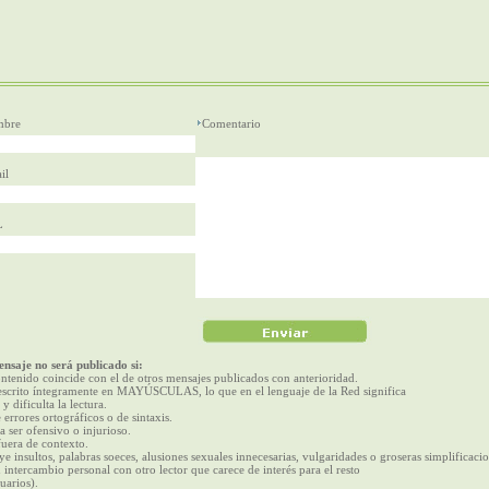
bre
Comentario
il
L
nsaje no será publicado si:
ntenido coincide con el de otros mensajes publicados con anterioridad.
escrito íntegramente en MAYÚSCULAS, lo que en el lenguaje de la Red significa
 y dificulta la lectura.
 errores ortográficos o de sintaxis.
a ser ofensivo o injurioso.
fuera de contexto.
ye insultos, palabras soeces, alusiones sexuales innecesarias, vulgaridades o groseras simplificacio
 intercambio personal con otro lector que carece de interés para el resto
uarios).