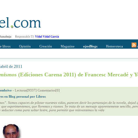
 Sanahuja
Responsable TI:
Vidal Vidal Garcia
e libros
Opinión
Creación
Magazine
ojosBlogs
Hemeroteca
r
 abril de 2011
mpleto
Direccción de correo del destinatario
 mismos
(Ediciones Carena 2011) de Francesc Mercadé y Y
embrive
-
Lecturas[9337] Comentarios[0]
res en Blog personal por Libros
os”. Somos capaces de pilotar nuestras vidas, parecen decir los personajes de la novela, dejad 
que experimentemos, que lloremos y riamos. Se trata de un mensaje aparentemente sencillo, per
e seductor como para soltar lastre, para permitir que reinventemos la vida