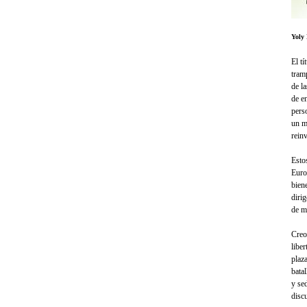
Yoly
El t
tram
de la
de e
pers
un m
rein
Esto
Euro
bien
diri
de m
Creo
libe
plaz
bata
y sed
discu