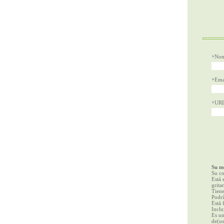
Nom
Ema
UR
Su me
Su co
Está 
gritar
Tiene
Podrí
Está 
Inclu
Es un
de(us