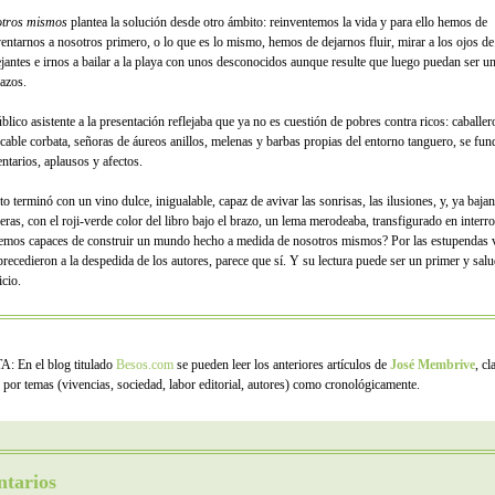
tros mismos
plantea la solución desde otro ámbito: reinventemos la vida y para ello hemos de
ventarnos a nosotros primero, o lo que es lo mismo, hemos de dejarnos fluir, mirar a los ojos de
jantes e irnos a bailar a la playa con unos desconocidos aunque resulte que luego puedan ser u
azos.
blico asistente a la presentación reflejaba que ya no es cuestión de pobres contra ricos: caballer
cable corbata, señoras de áureos anillos, melenas y barbas propias del entorno tanguero, se fun
ntarios, aplausos y afectos.
to terminó con un vino dulce, inigualable, capaz de avivar las sonrisas, las ilusiones, y, ya baja
eras, con el roji-verde color del libro bajo el brazo, un lema merodeaba, transfigurado en interr
emos capaces de construir un mundo hecho a medida de nosotros mismos? Por las estupendas 
precedieron a la despedida de los autores, parece que sí. Y su lectura puede ser un primer y sal
icio.
: En el blog titulado
Besos.com
se pueden leer los anteriores artículos de
José Membrive
, cl
o por temas (vivencias, sociedad, labor editorial, autores) como cronológicamente.
tarios