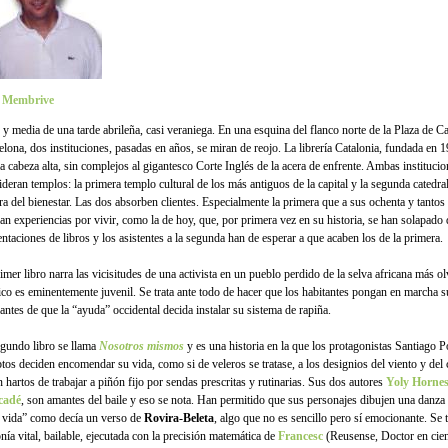
é Membrive
e y media de una tarde abrileña, casi veraniega. En una esquina del flanco norte de la Plaza de C
elona, dos instituciones, pasadas en años, se miran de reojo. La librería Catalonia, fundada en 
la cabeza alta, sin complejos al gigantesco Corte Inglés de la acera de enfrente. Ambas institucio
ideran templos: la primera templo cultural de los más antiguos de la capital y la segunda catedra
ra del bienestar. Las dos absorben clientes. Especialmente la primera que a sus ochenta y tantos
an experiencias por vivir, como la de hoy, que, por primera vez en su historia, se han solapado
entaciones de libros y los asistentes a la segunda han de esperar a que acaben los de la primera.
imer libro narra las vicisitudes de una activista en un pueblo perdido de la selva africana más o
ico es eminentemente juvenil. Se trata ante todo de hacer que los habitantes pongan en marcha s
antes de que la “ayuda” occidental decida instalar su sistema de rapiña.
egundo libro se llama
Nosotros mismos
y es una historia en la que los protagonistas Santiago P
tos deciden encomendar su vida, como si de veleros se tratase, a los designios del viento y del
 hartos de trabajar a piñón fijo por sendas prescritas y rutinarias. Sus dos autores
Yoly Hornes
cadé
, son amantes del baile y eso se nota. Han permitido que sus personajes dibujen una danza
a vida” como decía un verso de
Rovira-Beleta
, algo que no es sencillo pero sí emocionante. Se 
nía vital, bailable, ejecutada con la precisión matemática de
Francesc
(Reusense, Doctor en cien