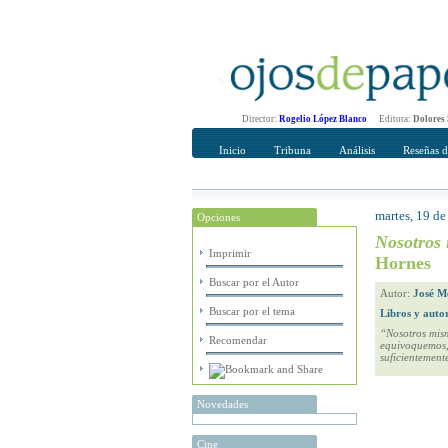
Director:
Rogelio López Blanco
Editora:
Dolores
Inicio
Tribuna
Análisis
Reseñas d
martes, 19 de
Opciones
Recomendar
Su nombre Co
Nosotros
Imprimir
Hornes
Buscar por el Autor
Autor:
José M
Buscar por el tema
Libros y auto
“Nosotros mism
Recomendar
equivoquemos, 
suficientement
Novedades
Cine