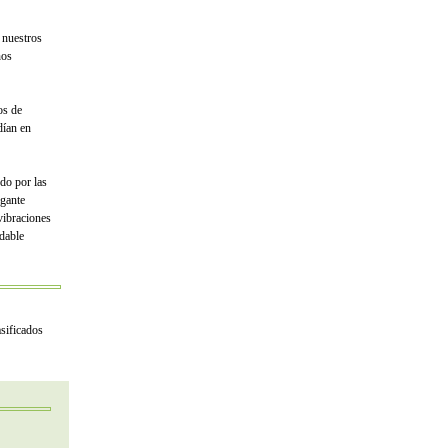
 nuestros
nos
os de
dían en
ndo por las
ogante
vibraciones
udable
asificados