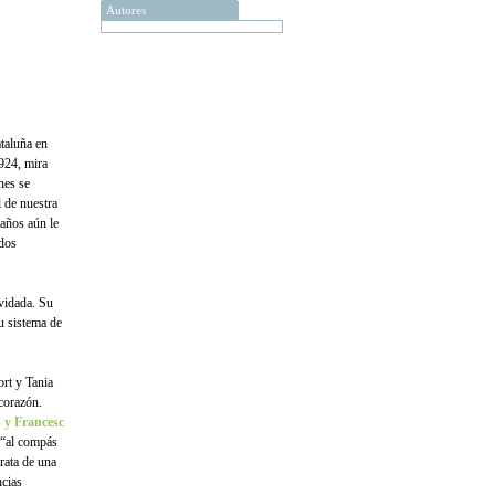
Autores
ataluña en
1924, mira
nes se
l de nuestra
 años aún le
 dos
lvidada. Su
u sistema de
ort y Tania
 corazón.
 y Francesc
 “al compás
trata de una
cias