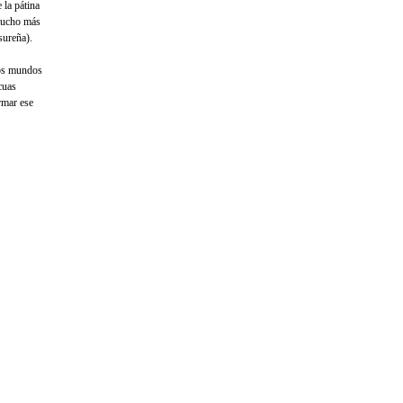
 la pátina
mucho más
sureña).
 dos mundos
cuas
ormar ese