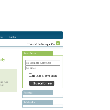
ss
Links
Historial de Navegación
Suscribirse
oly
He leido el texto legal
que nos
o lo
Reseñas
Publicidad