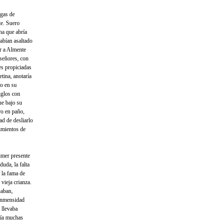
egas de
te. Suero
ana que abría
habían asaltado
ar a Almente
 señores, con
es propiciadas
tina, anotaría
to en su
siglos con
ue bajo su
ro en paño,
ad de desliarlo
imientos de
imer presente
duda, la falta
 la fama de
vieja crianza.
ñaban,
 inmensidad
o llevaba
cía muchas