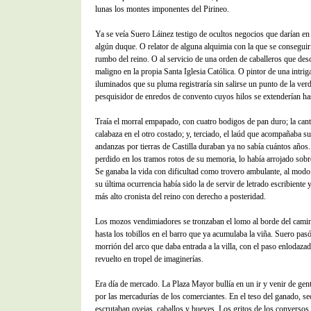
lunas los montes imponentes del Pirineo.
Ya se veía Suero Láinez testigo de ocultos negocios que darían en 
algún duque. O relator de alguna alquimia con la que se conseguirí
rumbo del reino. O al servicio de una orden de caballeros que desc
maligno en la propia Santa Iglesia Católica. O pintor de una intrig
iluminados que su pluma registraría sin salirse un punto de la ver
pesquisidor de enredos de convento cuyos hilos se extenderían h
Traía el morral empapado, con cuatro bodigos de pan duro; la can
calabaza en el otro costado; y, terciado, el laúd que acompañaba su
andanzas por tierras de Castilla duraban ya no sabía cuántos años
perdido en los tramos rotos de su memoria, lo había arrojado sobr
Se ganaba la vida con dificultad como trovero ambulante, al modo
su última ocurrencia había sido la de servir de letrado escribiente y
más alto cronista del reino con derecho a posteridad.
Los mozos vendimiadores se tronzaban el lomo al borde del cami
hasta los tobillos en el barro que ya acumulaba la viña. Suero pasó
morrión del arco que daba entrada a la villa, con el paso enlodaza
revuelto en tropel de imaginerías.
Era día de mercado. La Plaza Mayor bullía en un ir y venir de gent
por las mercadurías de los comerciantes. En el teso del ganado, se
escrutaban ovejas, caballos y bueyes. Los gritos de los conversos