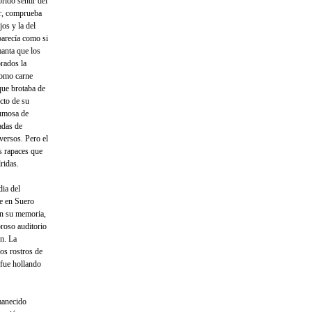
rido sentir del
ar, comprueba
jos y la del
parecía como si
manta que los
rados la
como carne
que brotaba de
cto de su
pumosa de
adas de
versos. Pero el
s rapaces que
ridas.
dia del
ue en Suero
en su memoria,
roso auditorio
ón. La
os rostros de
 fue hollando
manecido