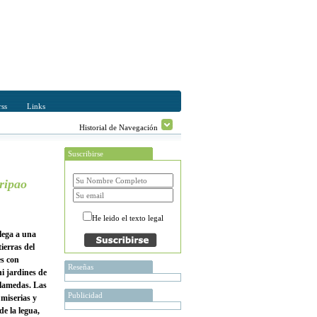
ss
Links
Historial de Navegación
Suscribirse
iripao
He leido el texto legal
lega a una
tierras del
es con
Reseñas
ni jardines de
alamedas. Las
Publicidad
 miserias y
de la legua,