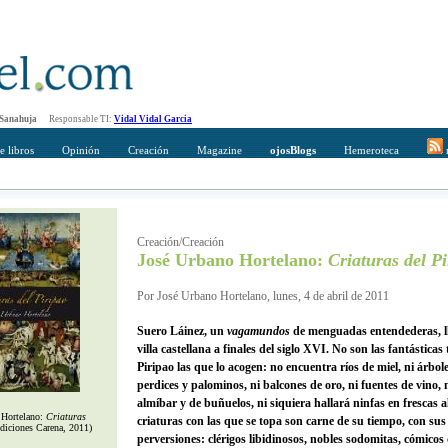
 Sanahuja
Responsable TI:
Vidal Vidal Garcia
e libros
Opinión
Creación
Magazine
ojosBlogs
Hemeroteca
r
mpleto
Direccción de correo del destinatario
Creación/Creación
José Urbano Hortelano:
Criaturas del P
Por José Urbano Hortelano, lunes, 4 de abril de 2011
Suero Láinez, un
vagamundos
de menguadas entendederas, l
villa castellana a finales del siglo XVI. No son las fantásticas 
Piripao las que lo acogen: no encuentra ríos de miel, ni árbol
perdices y palominos, ni balcones de oro, ni fuentes de vino, 
almíbar y de buñuelos, ni siquiera hallará ninfas en frescas 
 Hortelano:
Criaturas
criaturas con las que se topa son carne de su tiempo, con sus
diciones Carena, 2011)
perversiones: clérigos libidinosos, nobles sodomitas, cómicos 