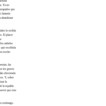
onexión
ía. Ya no
arrapados que
u fantasía
ra abandonar
ales lo recibía
o. El placer
ba
los anhelos
 que escribiría
ra escrito
estias; las
or los graves
lán ofreciendo
sos. Y, sobre
izar la
ó la espalda
uerte que esta
su estómago.