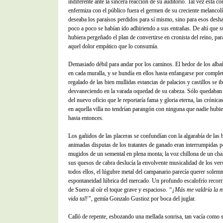
indiferente ante la sincera reacción de su auditorio. Tal vez esta c
enfermiza con el público fuera el germen de su creciente melancol
deseaba los paraísos perdidos para sí mismo, sino para esos desh
poco a poco se habían ido adhiriendo a sus entrañas. De ahí que s
hubiera pergeñado el plan de convertirse en cronista del reino, pa
aquel dolor empático que lo consumía.
Demasiado débil para andar por los caminos. El hedor de los albañ
en cada muralla, y se hundía en ellos hasta enfangarse por complet
regalado de las bien mullidas estancias de palacios y castillos se i
desvaneciendo en la varada oquedad de su cabeza. Sólo quedaban 
del nuevo oficio que le reportaría fama y gloria eterna, las crónicas
en aquella villa no tendrían parangón con ninguna que nadie hubie
hasta entonces.
Los gañidos de las placeras se confundían con la algarabía de las b
animadas disputas de los tratantes de ganado eran interrumpidas p
mugidos de un semental en plena monta; la voz chillona de un cha
sus quesos de cabra deslucía la envolvente musicalidad de los ver
todos ellos, el lúgubre metal del campanario parecía querer solemn
espontaneidad lúbrica del mercado. Un profundo escalofrío recorri
de Suero al oír el toque grave y espacioso.
“¡Más me valdría la m
vida tal!”
, gemía Gonzalo Gustioz por boca del juglar.
Calló de repente, esbozando una mellada sonrisa, tan vacía como 