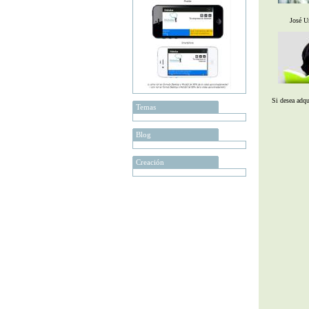
José U
Si desea adqui
Temas
Blog
Creación