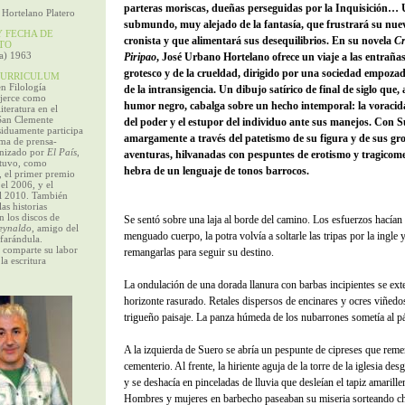
parteras moriscas, dueñas perseguidas por la Inquisición…
 Hortelano Platero
submundo, muy alejado de la fantasía, que frustrará su nuev
 FECHA DE
cronista y que alimentará sus desequilibrios. En su novela
Cr
TO
ña) 1963
Piripao
, José Urbano Hortelano ofrece un viaje a las entrañas
grotesco y de la crueldad, dirigido por una sociedad empozad
URRICULUM
n Filología
de la intransigencia. Un dibujo satírico de final de siglo que, 
Ejerce como
humor negro, cabalga sobre un hecho intemporal: la voracid
iteratura en el
 San Clemente
del poder y el estupor del individuo ante sus manejos. Con 
siduamente participa
amargamente a través del patetismo de su figura y de sus gro
ama de prensa-
anizado por
El País
,
aventuras, hilvanadas con pespuntes de erotismo y tragicome
btuvo, como
hebra de un lenguaje de tonos barrocos.
, el primer premio
 el 2006, y el
el 2010. También
as historias
n los discos de
Se sentó sobre una laja al borde del camino. Los esfuerzos hacían
eynaldo
, amigo del
menguado cuerpo, la potra volvía a soltarle las tripas por la ingle 
 farándula.
 comparte su labor
remangarlas para seguir su destino.
la escritura
La ondulación de una dorada llanura con barbas incipientes se exte
horizonte rasurado. Retales dispersos de encinares y ocres viñedos
trigueño paisaje. La panza húmeda de los nubarrones sometía al pá
A la izquierda de Suero se abría un pespunte de cipreses que reme
cementerio. Al frente, la hiriente aguja de la torre de la iglesia desg
y se deshacía en pinceladas de lluvia que desleían el tapiz amarille
Hombres y mujeres en barbecho paseaban su miseria sorteando ch