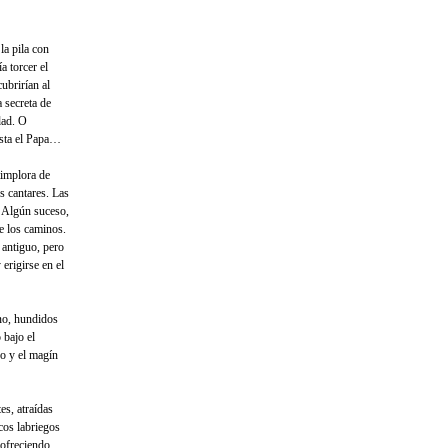
la pila con
a torcer el
ubrirían al
a secreta de
dad. O
asta el Papa…
timplora de
s cantares. Las
. Algún suceso,
e los caminos.
 antiguo, pero
 erigirse en el
no, hundidos
 bajo el
do y el magín
es, atraídas
cos labriegos
 ofreciendo