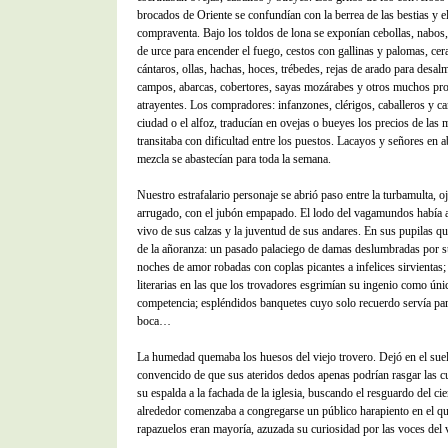
brocados de Oriente se confundían con la berrea de las bestias y el
compraventa. Bajo los toldos de lona se exponían cebollas, nabos,
de urce para encender el fuego, cestos con gallinas y palomas, cera
cántaros, ollas, hachas, hoces, trébedes, rejas de arado para desal
campos, abarcas, cobertores, sayas mozárabes y otros muchos pr
atrayentes. Los compradores: infanzones, clérigos, caballeros y c
ciudad o el alfoz, traducían en ovejas o bueyes los precios de las 
transitaba con dificultad entre los puestos. Lacayos y señores en 
mezcla se abastecían para toda la semana.
Nuestro estrafalario personaje se abrió paso entre la turbamulta, o
arrugado, con el jubón empapado. El lodo del vagamundos había a
vivo de sus calzas y la juventud de sus andares. En sus pupilas qu
de la añoranza: un pasado palaciego de damas deslumbradas por s
noches de amor robadas con coplas picantes a infelices sirvientas;
literarias en las que los trovadores esgrimían su ingenio como únic
competencia; espléndidos banquetes cuyo solo recuerdo servía pa
boca…
La humedad quemaba los huesos del viejo trovero. Dejó en el suel
convencido de que sus ateridos dedos apenas podrían rasgar las c
su espalda a la fachada de la iglesia, buscando el resguardo del cie
alrededor comenzaba a congregarse un público harapiento en el qu
rapazuelos eran mayoría, azuzada su curiosidad por las voces del 