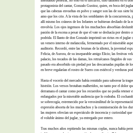
intentando penetrar, no solo en el discurso, sino también en el dolo
protagonista del cantar, Gonzalo Gustioz, quien, en boca del jugl
que las cabezas envueltas en polvo y sangre son las de sus siete hi
amo que los crio. A la vista de los semblantes de la concurrencia, 
allí mismo los cráneos de los Infantes se hubieran desliado de la 
envolvía. Los ojos ingenuos de los muchachos absorbían deslumb
pasión de la escena a pesar de que el vate se deshacía por dentro 
podrida. El llanto de don Gonzalo imprimió un rictus en el juglar 
un venero interno de melancolía, fermentado por el miserable aspe
auditorio. Recordó, entre las brumas de la idiotez, la juventud es
Felicia, de Aurora, de su inseparable amigo Elicio; las festivas vel
palacio, los tocados de las damas, los retruécanos fingidos de sus 
pasado era absorbido sin piedad por las descarnadas pupilas de lo
en breve regalarían el rostro de Suero con estiércol y verduras pod
Hasta el vocerío del mercado había remitido para saborear la trage
histrión. Los versos brotaban malheridos, no tanto por el dolor q
derramara el cantar como por los recuerdos que no podía retener 
enfangados por la miserable audiencia que lo rodeaba. El cochamb
se sobrecogía, estremecido por la verosimilitud de la representaci
expresión absorta de los muchachos y la conmiseración de los dur
las mujeres ofrecían un espectáculo de inocencia y curiosidad que
el voluble ánimo del juglar, ya entregado por entero.
Tras muchos años repitiendo las mismas coplas, nunca había per