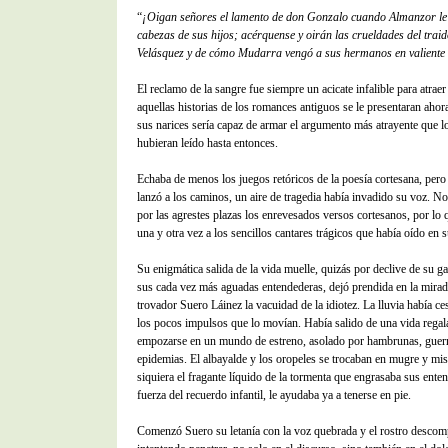
“
¡Oigan señores el lamento de don Gonzalo cuando Almanzor le
cabezas de sus hijos; acérquense y oirán las crueldades del trai
Velásquez y de cómo Mudarra vengó a sus hermanos en valiente 
El reclamo de la sangre fue siempre un acicate infalible para atraer 
aquellas historias de los romances antiguos se le presentaran ahor
sus narices sería capaz de armar el argumento más atrayente que l
hubieran leído hasta entonces.
Echaba de menos los juegos retóricos de la poesía cortesana, pero
lanzó a los caminos, un aire de tragedia había invadido su voz. No
por las agrestes plazas los enrevesados versos cortesanos, por lo 
una y otra vez a los sencillos cantares trágicos que había oído en s
Su enigmática salida de la vida muelle, quizás por declive de su ga
sus cada vez más aguadas entendederas, dejó prendida en la mirad
trovador Suero Láinez la vacuidad de la idiotez. La lluvia había ce
los pocos impulsos que lo movían. Había salido de una vida regal
empozarse en un mundo de estreno, asolado por hambrunas, guer
epidemias. El albayalde y los oropeles se trocaban en mugre y mis
siquiera el fragante líquido de la tormenta que engrasaba sus ente
fuerza del recuerdo infantil, le ayudaba ya a tenerse en pie.
Comenzó Suero su letanía con la voz quebrada y el rostro descom