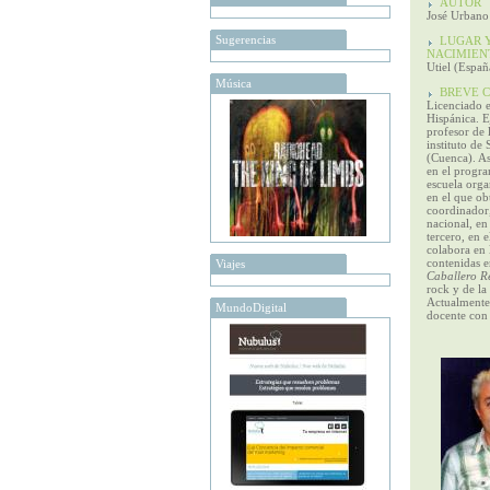
AUTOR
José Urbano
Sugerencias
LUGAR Y
NACIMIEN
Utiel (Espa
Música
BREVE C
Licenciado e
Hispánica. 
profesor de l
instituto de
(Cuenca). A
en el progr
escuela org
en el que o
coordinador
nacional, en
tercero, en 
colabora en l
contenidas e
Viajes
Caballero R
rock y de la
Actualmente
MundoDigital
docente con 