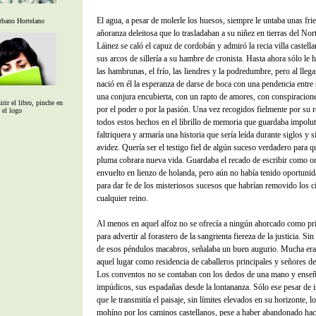
El agua, a pesar de molerle los huesos, siempre le untaba unas fri
rbano Hortelano
añoranza deleitosa que lo trasladaban a su niñez en tierras del Nor
Láinez se caló el capuz de cordobán y admiró la recia villa castell
sus arcos de sillería a su hambre de cronista. Hasta ahora sólo le 
las hambrunas, el frío, las liendres y la podredumbre, pero al lleg
nació en él la esperanza de darse de boca con una pendencia entre
una conjura encubierta, con un rapto de amores, con conspiracion
rir el libro, pinche en
por el poder o por la pasión. Una vez recogidos fielmente por su re
el logo
todos estos hechos en el librillo de memoria que guardaba impolu
faltriquera y armaría una historia que sería leída durante siglos y 
avidez. Quería ser el testigo fiel de algún suceso verdadero para q
pluma cobrara nueva vida. Guardaba el recado de escribir como o
envuelto en lienzo de holanda, pero aún no había tenido oportunid
para dar fe de los misteriosos sucesos que habrían removido los c
cualquier reino.
Al menos en aquel alfoz no se ofrecía a ningún ahorcado como pr
para advertir al forastero de la sangrienta fiereza de la justicia. Sin 
de esos péndulos macabros, señalaba un buen augurio. Mucha era
aquel lugar como residencia de caballeros principales y señores de 
Los conventos no se contaban con los dedos de una mano y ense
impúdicos, sus espadañas desde la lontananza. Sólo ese pesar de
que le transmitía el paisaje, sin límites elevados en su horizonte, l
mohíno por los caminos castellanos, pese a haber abandonado ha