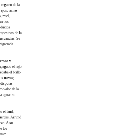
 regateo de la
 ajos, ramas
, miel,
mar los
oductos
ampesinos de la
mercancías. Se
abigarrada
jeroso y
pagado el rojo
edaba el brillo
us trovas;
 disputas
o valor de la
ra aguar su
o el laúd,
uerdas. Arrimó
rzo. A su
e los
vate: