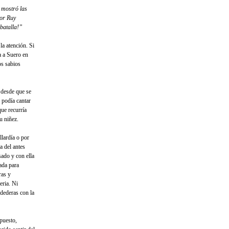
 mostró las
dor Ruy
batalla!”
la atención. Si
a a Suero en
os sabios
 desde que se
 podía cantar
que recurría
u niñez.
llardía o por
a del antes
sado y con ella
ada para
ras y
eria. Ni
ndederas con la
puesto,