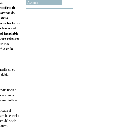
 Un
Autores
o oficio de
iaturas del
 de lo
a en los lodos
a través del
ad insaciable
Suero reiremos
tescas
dia en la
 mella en su
y debía
ndía hacia el
 se cosían al
ramo tullido.
ndaba el
arraba el cielo
nto del suelo.
arcos.