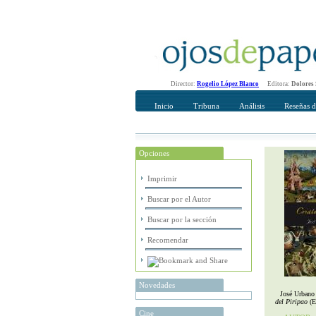
Director:
Rogelio López Blanco
Editora:
Dolores
Inicio
Tribuna
Análisis
Reseñas d
Opciones
Recomendar
Su nombre Co
Imprimir
Buscar por el Autor
Buscar por la sección
Recomendar
Novedades
José Urbano
del Piripao
(E
Cine